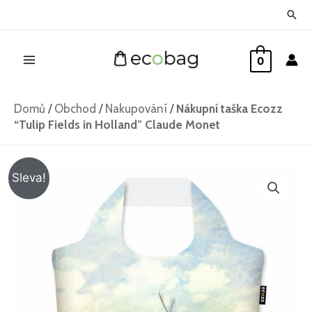
Přeskočit
Hled
na
Main
obsah
0
Menu
Domů
/
Obchod
/
Nakupování
/
Nákupní taška Ecozz
“Tulip Fields in Holland” Claude Monet
Nákupní
Původní
Aktuální
Sleva!
taška
cena
cena
Ecozz
"Tulip
byla:
je:
Fields
259 Kč.
179 Kč.
in
Holland"
Claude
Monet