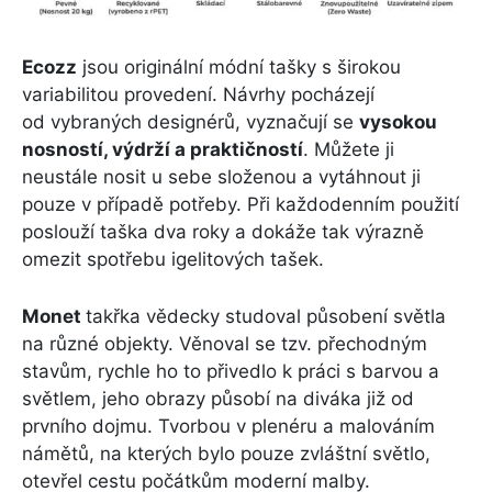
Ecozz
jsou originální módní tašky s širokou
variabilitou provedení. Návrhy pocházejí
od vybraných designérů, vyznačují se
vysokou
nosností, výdrží a praktičností
. Můžete ji
neustále nosit u sebe složenou a vytáhnout ji
pouze v případě potřeby. Při každodenním použití
poslouží taška dva roky a dokáže tak výrazně
omezit spotřebu igelitových tašek.
Monet
takřka vědecky studoval působení světla
na různé objekty. Věnoval se tzv. přechodným
stavům, rychle ho to přivedlo k práci s barvou a
světlem, jeho obrazy působí na diváka již od
prvního dojmu. Tvorbou v plenéru a malováním
námětů, na kterých bylo pouze zvláštní světlo,
otevřel cestu počátkům moderní malby.