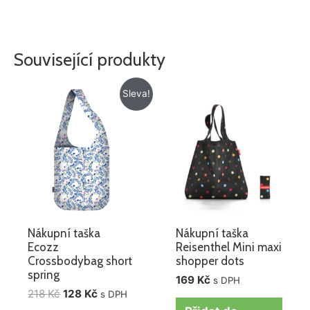
Související produkty
Původní
Aktuální
Sleva!
cena
cena
byla:
je:
218 Kč.
128 Kč.
Nákupní taška
Nákupní taška
Ecozz
Reisenthel Mini maxi
Crossbodybag short
shopper dots
spring
169
Kč
s DPH
218
Kč
128
Kč
s DPH