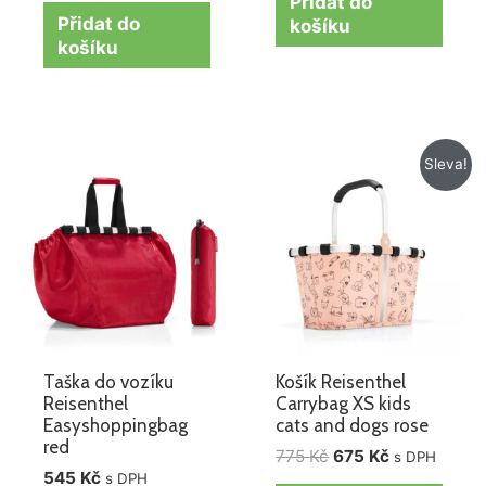
Přidat do
Přidat do
košíku
košíku
Původní
Aktuální
Sleva!
cena
cena
byla:
je:
775 Kč.
675 Kč.
Taška do vozíku
Košík Reisenthel
Reisenthel
Carrybag XS kids
Easyshoppingbag
cats and dogs rose
red
775
Kč
675
Kč
s DPH
545
Kč
s DPH