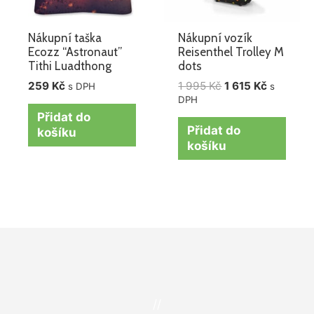
Nákupní taška
Nákupní vozík
Ecozz “Astronaut”
Reisenthel Trolley M
Tithi Luadthong
dots
259
Kč
1 995
Kč
1 615
Kč
s DPH
s
DPH
Přidat do
Přidat do
košíku
košíku
//