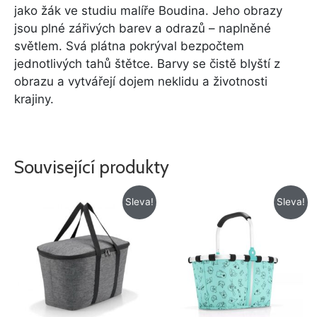
jako žák ve studiu malíře Boudina. Jeho obrazy
jsou plné zářivých barev a odrazů – naplněné
světlem. Svá plátna pokrýval bezpočtem
jednotlivých tahů štětce. Barvy se čistě blyští z
obrazu a vytvářejí dojem neklidu a životnosti
krajiny.
Související produkty
Původní
Aktuální
Původní
Aktuální
Sleva!
Sleva!
cena
cena
cena
cena
byla:
je:
byla:
je:
995 Kč.
695 Kč.
775 Kč.
675 Kč.