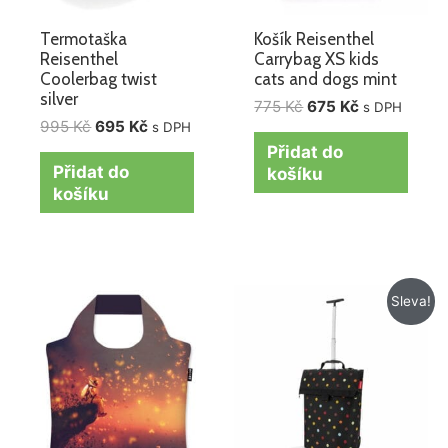
Termotaška
Košík Reisenthel
Reisenthel
Carrybag XS kids
Coolerbag twist
cats and dogs mint
silver
775
Kč
675
Kč
s DPH
995
Kč
695
Kč
s DPH
Přidat do
Přidat do
košíku
košíku
Původní
Aktuální
Sleva!
cena
cena
byla:
je:
1
1
995 Kč.
615 Kč.