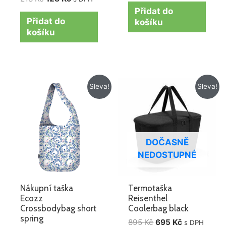
Přidat do
Přidat do
košíku
košíku
Původní
Aktuální
Původní
Aktuální
Sleva!
Sleva!
cena
cena
cena
cena
byla:
je:
byla:
je:
218 Kč.
128 Kč.
895 Kč.
695 Kč.
DOČASNĚ
NEDOSTUPNÉ
Nákupní taška
Termotaška
Ecozz
Reisenthel
Crossbodybag short
Coolerbag black
spring
895
Kč
695
Kč
s DPH