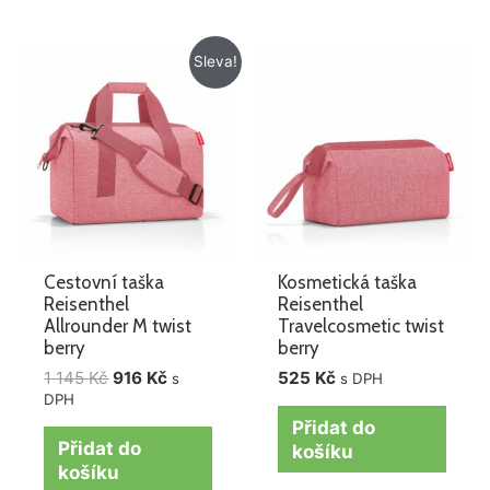
Původní
Aktuální
Sleva!
cena
cena
byla:
je:
1
916 Kč.
145 Kč.
Cestovní taška
Kosmetická taška
Reisenthel
Reisenthel
Allrounder M twist
Travelcosmetic twist
berry
berry
1 145
Kč
916
Kč
525
Kč
s
s DPH
DPH
Přidat do
Přidat do
košíku
košíku