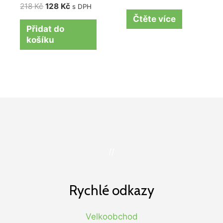
218
Kč
128
Kč
s DPH
Čtěte více
Přidat do
košíku
//
Rychlé odkazy
Velkoobchod