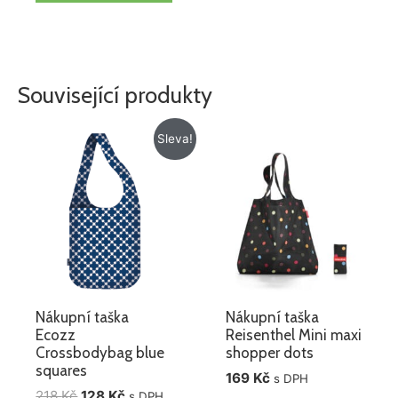
Související produkty
Původní
Aktuální
Sleva!
cena
cena
byla:
je:
218 Kč.
128 Kč.
Nákupní taška
Nákupní taška
Ecozz
Reisenthel Mini maxi
Crossbodybag blue
shopper dots
squares
169
Kč
s DPH
218
Kč
128
Kč
s DPH