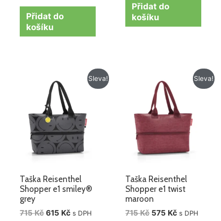
Přidat do
Přidat do
košíku
košíku
Původní
Aktuální
Původní
Aktuální
Sleva!
Sleva!
cena
cena
cena
cena
byla:
je:
byla:
je:
715 Kč.
615 Kč.
715 Kč.
575 Kč.
Taška Reisenthel
Taška Reisenthel
Shopper e1 smiley®
Shopper e1 twist
grey
maroon
715
Kč
615
Kč
715
Kč
575
Kč
s DPH
s DPH