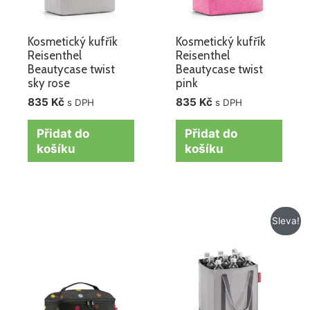
Kosmetický kufřík
Kosmetický kufřík
Reisenthel
Reisenthel
Beautycase twist
Beautycase twist
sky rose
pink
835
Kč
835
Kč
s DPH
s DPH
Přidat do
Přidat do
košíku
košíku
Původní
Aktuální
Sleva!
cena
cena
byla:
je:
359 Kč.
295 Kč.