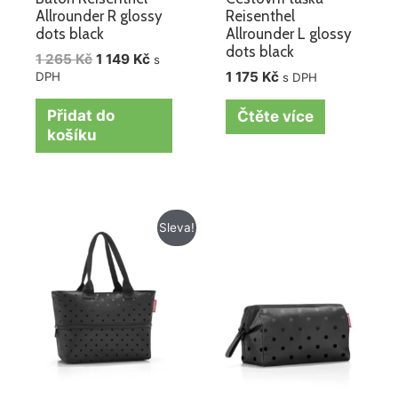
Allrounder R glossy
Reisenthel
dots black
Allrounder L glossy
dots black
1 265
Kč
1 149
Kč
s
1 175
Kč
DPH
s DPH
Přidat do
Čtěte více
košíku
Původní
Aktuální
Sleva!
cena
cena
byla:
je:
715 Kč.
575 Kč.