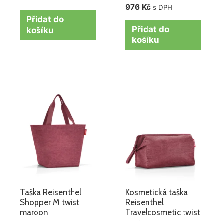
976
Kč
s DPH
Přidat do
Přidat do
košíku
košíku
Taška Reisenthel
Kosmetická taška
Shopper M twist
Reisenthel
maroon
Travelcosmetic twist