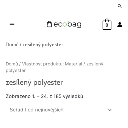
Přeskočit
Hled
na
Main
obsah
0
Menu
Domů
/
zesílený polyester
Seřazeno
od
Domů
/ Vlastnost produktu: Materiál / zesílený
nejnovějších
polyester
zesílený polyester
Zobrazeno 1. – 24. z 185 výsledků