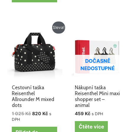
Původní
Aktuální
Sleva!
cena
cena
byla:
je:
1
820 Kč.
025 Kč.
DOČASNĚ
NEDOSTUPNÉ
Cestovní taška
Nákupní taška
Reisenthel
Reisenthel Mini maxi
Allrounder M mixed
shopper set –
dots
animal
1 025
Kč
820
Kč
459
Kč
s
s DPH
DPH
Čtěte více