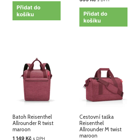
Přidat do
Přidat do
košíku
košíku
Batoh Reisenthel
Cestovní taška
Allrounder R twist
Reisenthel
maroon
Allrounder M twist
maroon
1 149
Kč
s DPH