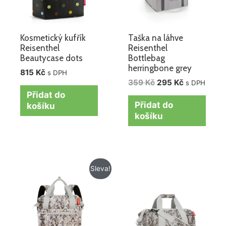
Kosmetický kufřík
Taška na láhve
Reisenthel
Reisenthel
Beautycase dots
Bottlebag
herringbone grey
815
Kč
s DPH
359
Kč
295
Kč
s DPH
Přidat do
Přidat do
košíku
košíku
Původní
Aktuální
Sleva!
cena
cena
byla:
je:
1
1
275 Kč.
149 Kč.