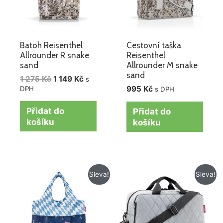
Batoh Reisenthel
Cestovní taška
Allrounder R snake
Reisenthel
sand
Allrounder M snake
sand
1 275
Kč
1 149
Kč
s
995
Kč
DPH
s DPH
Přidat do
Přidat do
košíku
košíku
Původní
Aktuální
Původní
Aktuální
Sleva!
Sleva!
cena
cena
cena
cena
byla:
je:
byla:
je:
259 Kč.
219 Kč.
1
1
955 Kč.
725 Kč.