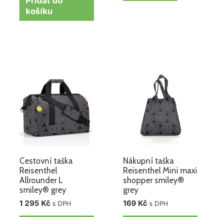
Přidat do
košíku
Cestovní taška
Nákupní taška
Reisenthel
Reisenthel Mini maxi
Allrounder L
shopper smiley®
smiley® grey
grey
1 295
Kč
169
Kč
s DPH
s DPH