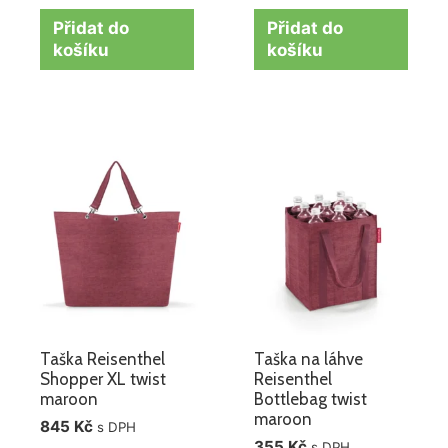
Přidat do
Přidat do
košíku
košíku
Taška Reisenthel
Taška na láhve
Shopper XL twist
Reisenthel
maroon
Bottlebag twist
maroon
845
Kč
s DPH
355
Kč
s DPH