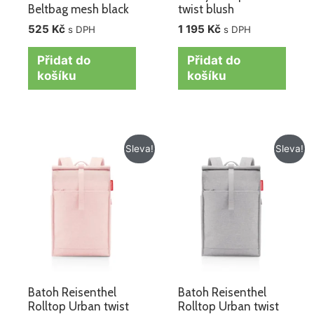
Beltbag mesh black
twist blush
525
Kč
1 195
Kč
s DPH
s DPH
Přidat do
Přidat do
košíku
košíku
Původní
Aktuální
Původní
Aktuální
Sleva!
Sleva!
cena
cena
cena
cena
byla:
je:
byla:
je:
1
1
1
1
315 Kč.
219 Kč.
315 Kč.
219 Kč.
Batoh Reisenthel
Batoh Reisenthel
Rolltop Urban twist
Rolltop Urban twist