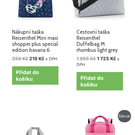
Nákupní taška
Cestovní taška
Reisenthel Mini maxi
Reisenthel
shopper plus special
Duffelbag M
edition bavaria 6
rhombus light grey
259
Kč
219
Kč
1 955
Kč
1 725
Kč
s DPH
s
DPH
Přidat do
Přidat do
košíku
košíku
Původní
Aktuální
Sleva!
cena
cena
byla:
je:
1
1