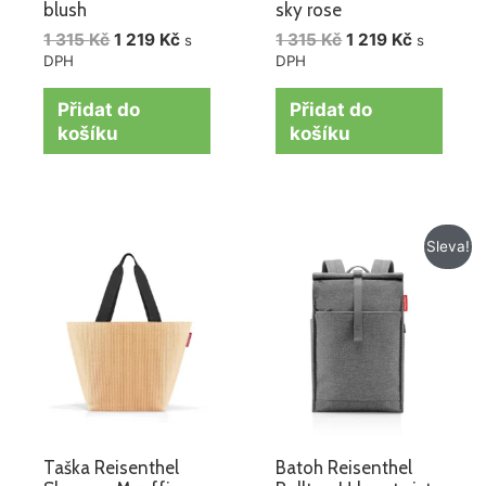
blush
sky rose
1 315
Kč
1 219
Kč
1 315
Kč
1 219
Kč
s
s
DPH
DPH
Přidat do
Přidat do
košíku
košíku
Původní
Aktuální
Sleva!
cena
cena
byla:
je:
1
1
315 Kč.
219 Kč.
Taška Reisenthel
Batoh Reisenthel