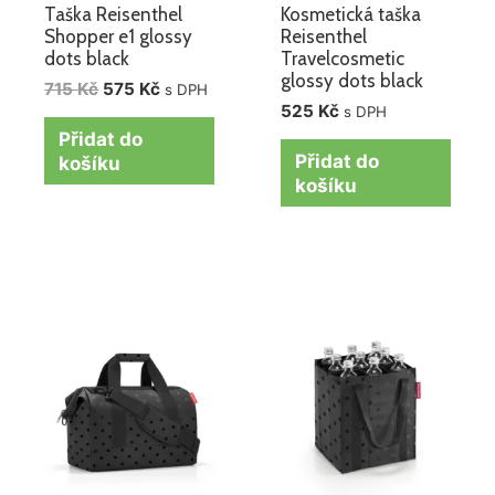
Taška Reisenthel
Kosmetická taška
Shopper e1 glossy
Reisenthel
dots black
Travelcosmetic
glossy dots black
715
Kč
575
Kč
s DPH
525
Kč
s DPH
Přidat do
Přidat do
košíku
košíku