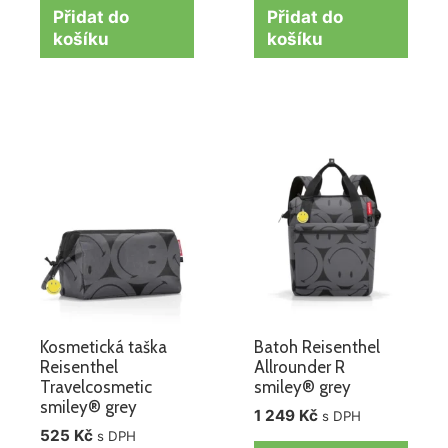
Přidat do
Přidat do
košíku
košíku
Kosmetická taška
Batoh Reisenthel
Reisenthel
Allrounder R
Travelcosmetic
smiley® grey
smiley® grey
1 249
Kč
s DPH
525
Kč
s DPH