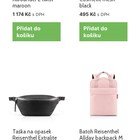
maroon
black
1 174
Kč
495
Kč
s DPH
s DPH
Přidat do
Přidat do
košíku
košíku
Taška na opasek
Batoh Reisenthel
Reisenthel Extralite
Allday backpack M