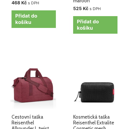
maroon
468
Kč
s DPH
525
Kč
s DPH
Přidat do
Přidat do
košíku
košíku
Cestovní taška
Kosmetická taška
Reisenthel
Reisenthel Extralite
Allrounder L twist
Cosmetic mesh