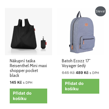
Původní
Aktuální
Sleva!
cena
cena
byla:
je:
645 Kč.
489 Kč.
Nákupní taška
Batoh Ecozz 17″
Reisenthel Mini maxi
Voyager šedý
shopper pocket
645
Kč
489
Kč
s DPH
black
145
Kč
s DPH
Přidat do
košíku
Přidat do
košíku