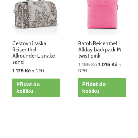
195 Kč.
015 Kč.
Cestovní taška
Batoh Reisenthel
Reisenthel
Allday backpack M
Allrounder L snake
twist pink
sand
1 195
Kč
1 015
Kč
s
1 175
Kč
DPH
s DPH
Přidat do
Přidat do
košíku
košíku