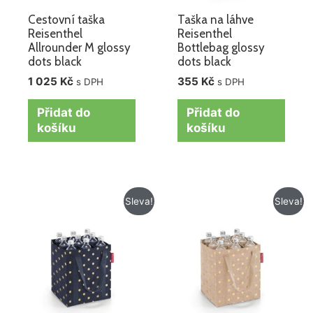
Cestovní taška
Taška na láhve
Reisenthel
Reisenthel
Allrounder M glossy
Bottlebag glossy
dots black
dots black
1 025
Kč
355
Kč
s DPH
s DPH
Přidat do
Přidat do
košíku
košíku
Původní
Aktuální
Původní
Aktuální
Sleva!
Sleva!
cena
cena
cena
cena
byla:
je:
byla:
je:
355 Kč.
325 Kč.
355 Kč.
295 Kč.