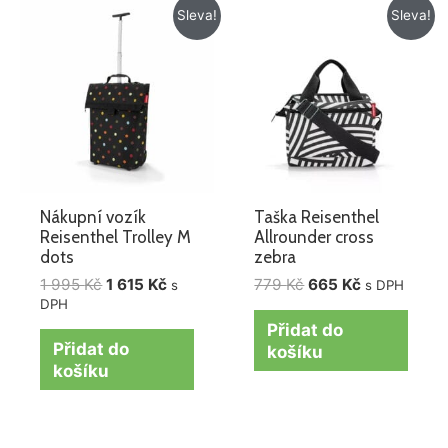
Původní
Aktuální
Původní
Aktuální
Sleva!
Sleva!
cena
cena
cena
cena
byla:
je:
byla:
je:
1
1
779 Kč.
665 Kč.
995 Kč.
615 Kč.
Nákupní vozík
Taška Reisenthel
Reisenthel Trolley M
Allrounder cross
dots
zebra
1 995
Kč
1 615
Kč
779
Kč
665
Kč
s
s DPH
DPH
Přidat do
Přidat do
košíku
košíku