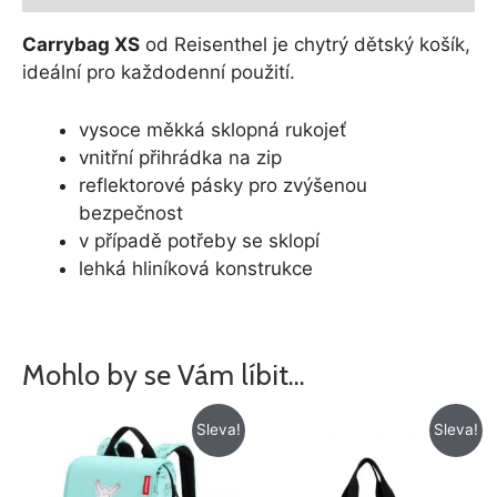
Carrybag XS
od Reisenthel je chytrý dětský košík,
ideální pro každodenní použití.
vysoce měkká sklopná rukojeť
vnitřní přihrádka na zip
reflektorové pásky pro zvýšenou
bezpečnost
v případě potřeby se sklopí
lehká hliníková konstrukce
Mohlo by se Vám líbit…
Původní
Aktuální
Původní
Aktuální
Sleva!
Sleva!
cena
cena
cena
cena
byla:
je:
byla:
je:
765 Kč.
585 Kč.
715 Kč.
572 Kč.