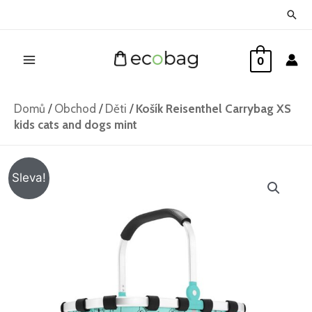
Přeskočit
Hled
na
Main
obsah
0
Menu
Domů
/
Obchod
/
Děti
/
Košík Reisenthel Carrybag XS
kids cats and dogs mint
Košík
Původní
Aktuální
Sleva!
Reisenthel
cena
cena
Carrybag
XS
byla:
je:
kids
775 Kč.
675 Kč.
cats
and
dogs
mint