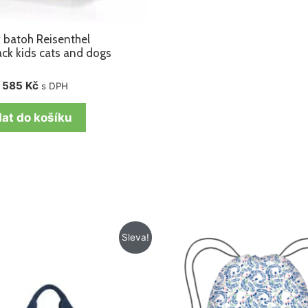
 batoh Reisenthel
ck kids cats and dogs
585
Kč
s DPH
dat do košíku
Původní
Aktuální
Původní
Aktuální
Sleva!
cena
cena
cena
cena
byla:
je:
byla:
je:
879 Kč.
665 Kč.
199 Kč.
129 Kč.