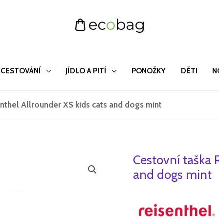
CESTOVÁNÍ
JÍDLO A PITÍ
PONOŽKY
DĚTI
N
nthel Allrounder XS kids cats and dogs mint
Cestovní taška 
Cestovní
Původn
taška
and dogs mint
cena
Reisenthel
Allrounder
byla:
XS
715 Kč.