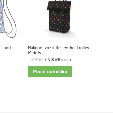
 short
Nákupní vozík Reisenthel Trolley
M dots
1 995
Kč
1 615
Kč
s DPH
Přidat do košíku