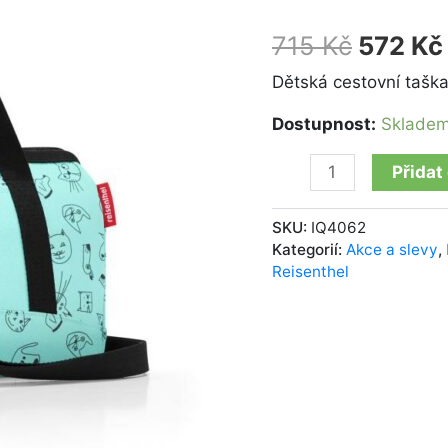
kids
cats
715
Kč
572
Kč
and
dogs
Dětská cestovní taška
mint
Dostupnost:
Sklade
množství
Přidat
SKU:
IQ4062
Kategorií:
Akce a slevy
,
Reisenthel