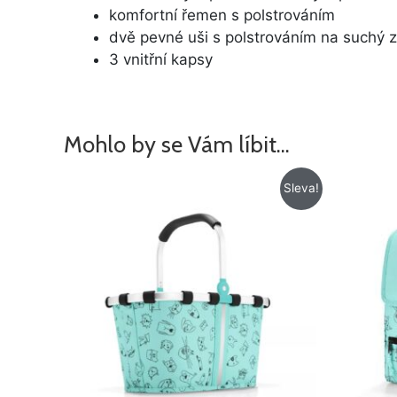
komfortní řemen s polstrováním
dvě pevné uši s polstrováním na suchý z
3 vnitřní kapsy
Mohlo by se Vám líbit…
Původní
Aktuální
Sleva!
cena
cena
byla:
je:
775 Kč.
675 Kč.