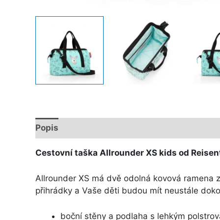
Popis
Další informace
Cestovní taška Allrounder XS kids od Reisen
Allrounder XS má dvě odolná kovová ramena za
přihrádky a Vaše děti budou mít neustále doko
boční stěny a podlaha s lehkým polstro