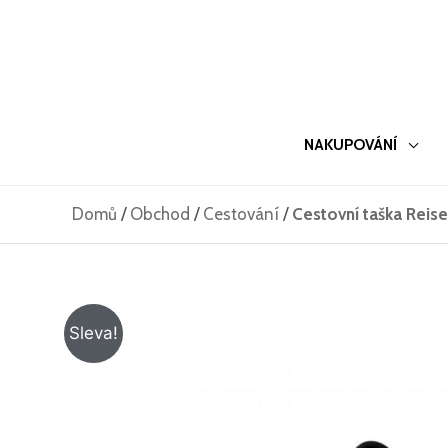
Přeskočit
na
obsah
NAKUPOVÁNÍ
Domů
/
Obchod
/
Cestování
/
Cestovní taška Reise
Sleva!