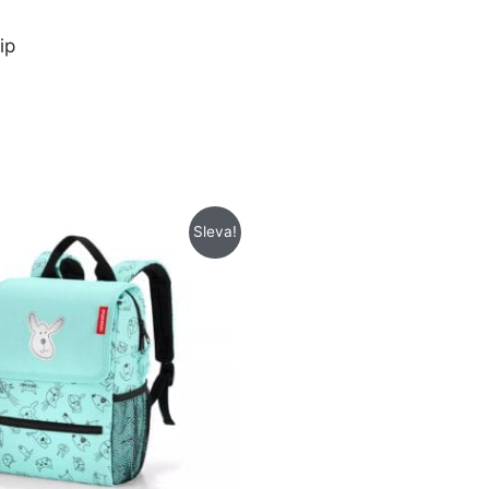
ip
Původní
Aktuální
Sleva!
cena
cena
byla:
je:
765 Kč.
585 Kč.