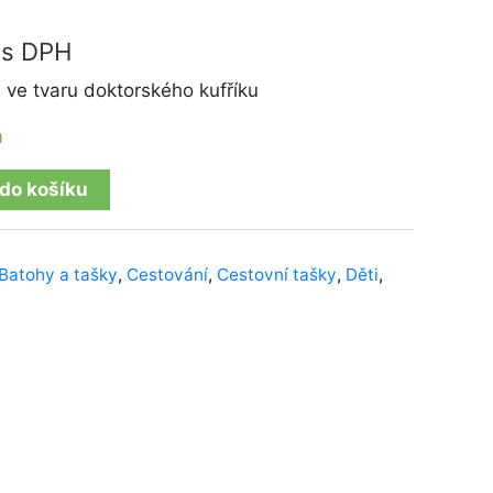
s DPH
 ve tvaru doktorského kufříku
m
 do košíku
Batohy a tašky
,
Cestování
,
Cestovní tašky
,
Děti
,