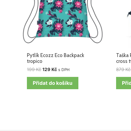
Pytlík Ecozz Eco Backpack
Taška 
tropico
cross t
199
Kč
129
Kč
879
Kč
s DPH
Přidat do košíku
Při