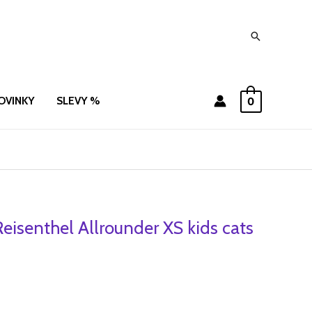
Hledat
OVINKY
SLEVY %
0
Reisenthel Allrounder XS kids cats
í
Aktuální
cena
je:
572 Kč.