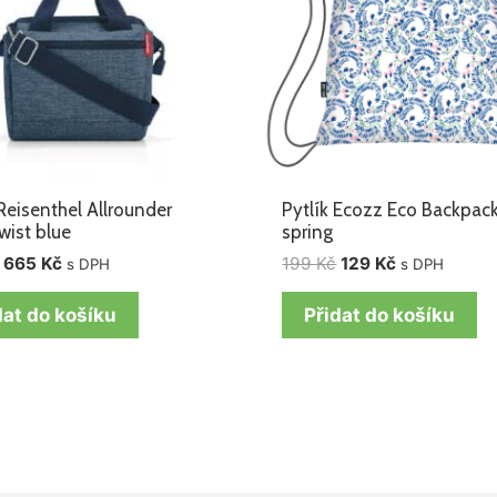
Reisenthel Allrounder
Pytlík Ecozz Eco Backpack
wist blue
spring
665
Kč
199
Kč
129
Kč
s DPH
s DPH
dat do košíku
Přidat do košíku