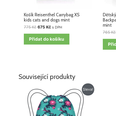
Košík Reisenthel Carrybag XS
Dětský
kids cats and dogs mint
Backpa
mint
775
Kč
675
Kč
s DPH
765
Kč
Přidat do košíku
Při
Související produkty
Původní
Aktuální
Sleva!
cena
cena
byla:
je:
199 Kč.
129 Kč.