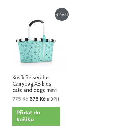
Původní
Aktuální
Sleva!
cena
cena
byla:
je:
775 Kč.
675 Kč.
Košík Reisenthel
Carrybag XS kids
cats and dogs mint
775
Kč
675
Kč
s DPH
Přidat do
košíku