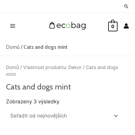
Přeskočit
Hled
na
Main
obsah
0
Menu
Domů
/
Cats and dogs mint
Seřazeno
od
Domů
/ Vlastnost produktu: Dekor / Cats and dogs
nejnovějších
mint
Cats and dogs mint
Zobrazeny 3 výsledky