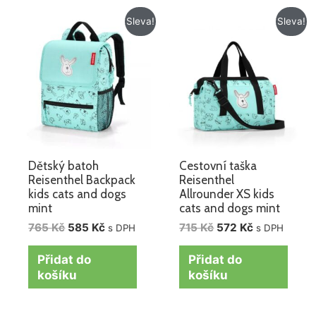
Původní
Aktuální
Původní
Aktuální
Sleva!
Sleva!
cena
cena
cena
cena
byla:
je:
byla:
je:
765 Kč.
585 Kč.
715 Kč.
572 Kč.
Dětský batoh
Cestovní taška
Reisenthel Backpack
Reisenthel
kids cats and dogs
Allrounder XS kids
mint
cats and dogs mint
765
Kč
585
Kč
715
Kč
572
Kč
s DPH
s DPH
Přidat do
Přidat do
košíku
košíku