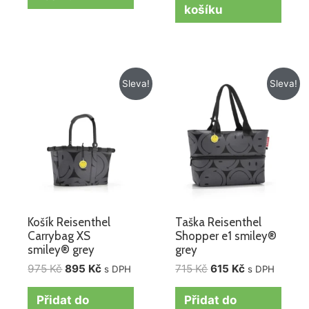
košíku
Původní
Aktuální
Původní
Aktuální
Sleva!
Sleva!
cena
cena
cena
cena
byla:
je:
byla:
je:
975 Kč.
895 Kč.
715 Kč.
615 Kč.
Košík Reisenthel
Taška Reisenthel
Carrybag XS
Shopper e1 smiley®
smiley® grey
grey
975
Kč
895
Kč
715
Kč
615
Kč
s DPH
s DPH
Přidat do
Přidat do