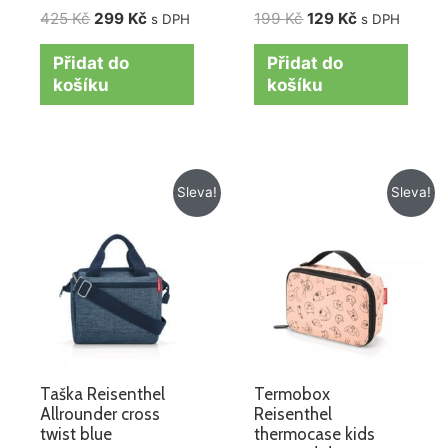
425
Kč
299
Kč
199
Kč
129
Kč
s DPH
s DPH
Přidat do
Přidat do
košíku
košíku
Původní
Aktuální
Původní
Aktuální
Sleva!
Sleva!
cena
cena
cena
cena
byla:
je:
byla:
je:
879 Kč.
665 Kč.
425 Kč.
299 Kč.
Taška Reisenthel
Termobox
Allrounder cross
Reisenthel
twist blue
thermocase kids