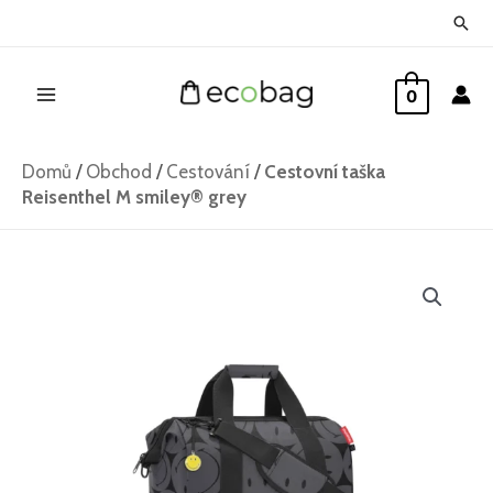
Přeskočit
Hled
na
Main
obsah
0
Menu
Domů
/
Obchod
/
Cestování
/
Cestovní taška
Reisenthel M smiley® grey
Cestovní
taška
Reisenthel
M
smiley®
grey
množství