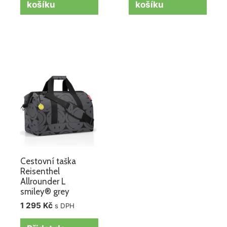
košíku
košíku
Cestovní taška
Reisenthel
Allrounder L
smiley® grey
1 295
Kč
s DPH