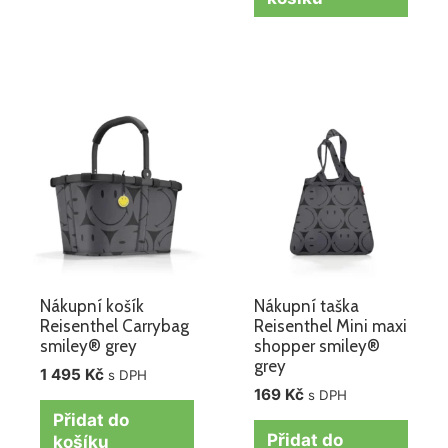
Nákupní košík
Nákupní taška
Reisenthel Carrybag
Reisenthel Mini maxi
smiley® grey
shopper smiley®
grey
1 495
Kč
s DPH
169
Kč
s DPH
Přidat do
Přidat do
košíku