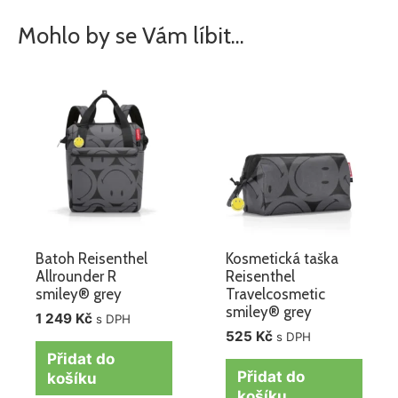
Mohlo by se Vám líbit…
Batoh Reisenthel
Kosmetická taška
Allrounder R
Reisenthel
smiley® grey
Travelcosmetic
smiley® grey
1 249
Kč
s DPH
525
Kč
s DPH
Přidat do
Přidat do
košíku
košíku