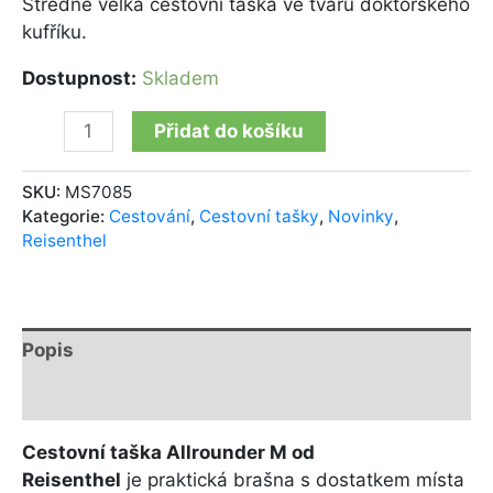
Středně velká cestovní taška ve tvaru doktorského
kufříku.
Dostupnost:
Skladem
Přidat do košíku
SKU:
MS7085
Kategorie:
Cestování
,
Cestovní tašky
,
Novinky
,
Reisenthel
Popis
Další informace
Cestovní taška Allrounder M od
Reisenthel
je praktická brašna s dostatkem místa