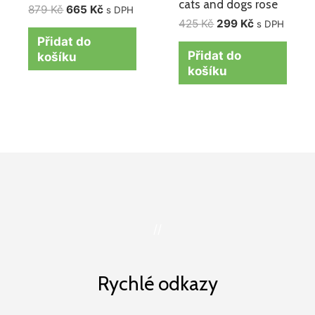
cats and dogs rose
879
Kč
665
Kč
s DPH
425
Kč
299
Kč
s DPH
Přidat do
Přidat do
košíku
košíku
//
Rychlé odkazy