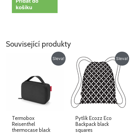
Přidat do
košíku
Související produkty
Původní
Aktuální
Původní
Aktuální
Sleva!
Sleva!
cena
cena
cena
cena
byla:
je:
byla:
je:
425 Kč.
299 Kč.
199 Kč.
129 Kč.
Termobox
Pytlík Ecozz Eco
Reisenthel
Backpack black
thermocase black
squares