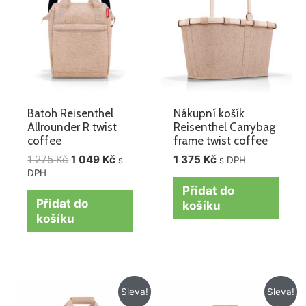
1
1
275 Kč.
049 Kč.
Batoh Reisenthel
Nákupní košík
Allrounder R twist
Reisenthel Carrybag
coffee
frame twist coffee
1 275
Kč
1 049
Kč
1 375
Kč
s
s DPH
DPH
Přidat do
Přidat do
košíku
košíku
Původní
Aktuální
Původní
Aktuální
Sleva!
Sleva!
cena
cena
cena
cena