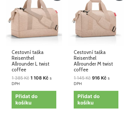
byla:
je:
byla:
je:
1
1
1
916 Kč.
385 Kč.
108 Kč.
145 Kč.
Cestovní taška
Cestovní taška
Reisenthel
Reisenthel
Allrounder L twist
Allrounder M twist
coffee
coffee
1 385
Kč
1 108
Kč
1 145
Kč
916
Kč
s
s
DPH
DPH
Přidat do
Přidat do
košíku
košíku