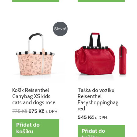
Původní
Aktuální
Sleva!
cena
cena
byla:
je:
775 Kč.
675 Kč.
Košík Reisenthel
Taška do vozíku
Carrybag XS kids
Reisenthel
cats and dogs rose
Easyshoppingbag
red
775
Kč
675
Kč
s DPH
545
Kč
s DPH
Přidat do
Přidat do
košíku