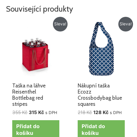
Související produkty
Původní
Aktuální
Původní
Aktuální
Sleva!
Sleva!
cena
cena
cena
cena
byla:
je:
byla:
je:
355 Kč.
315 Kč.
218 Kč.
128 Kč.
Taška na láhve
Nákupní taška
Reisenthel
Ecozz
Bottlebag red
Crossbodybag blue
stripes
squares
355
Kč
315
Kč
218
Kč
128
Kč
s DPH
s DPH
Přidat do
Přidat do
košíku
košíku