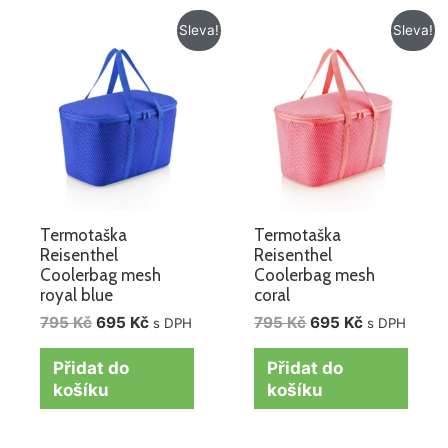
Původní
Aktuální
Původní
Aktuální
Sleva!
Sleva!
cena
cena
cena
cena
byla:
je:
byla:
je:
795 Kč.
695 Kč.
795 Kč.
695 Kč.
Termotaška
Termotaška
Reisenthel
Reisenthel
Coolerbag mesh
Coolerbag mesh
royal blue
coral
795
Kč
695
Kč
795
Kč
695
Kč
s DPH
s DPH
Přidat do
Přidat do
košíku
košíku