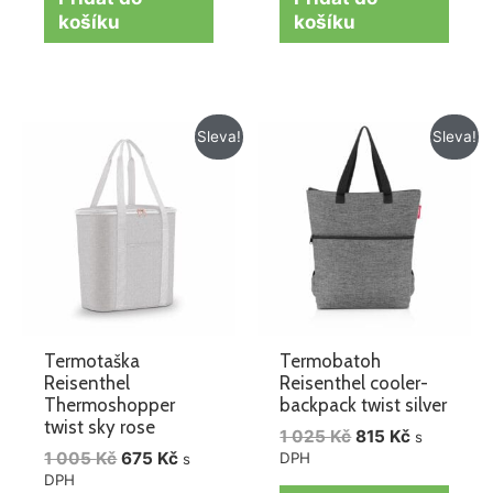
košíku
košíku
Původní
Aktuální
Původní
Aktuální
Sleva!
Sleva!
cena
cena
cena
cena
byla:
je:
byla:
je:
1
675 Kč.
1
815 Kč.
005 Kč.
025 Kč.
Termotaška
Termobatoh
Reisenthel
Reisenthel cooler-
Thermoshopper
backpack twist silver
twist sky rose
1 025
Kč
815
Kč
s
1 005
Kč
675
Kč
DPH
s
DPH