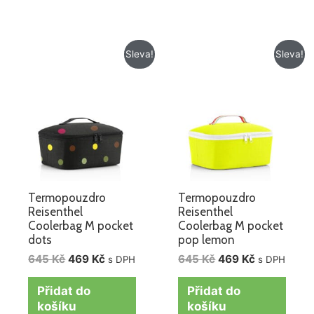
Původní
Aktuální
Původní
Aktuální
Sleva!
Sleva!
cena
cena
cena
cena
byla:
je:
byla:
je:
645 Kč.
469 Kč.
645 Kč.
469 Kč.
Termopouzdro
Termopouzdro
Reisenthel
Reisenthel
Coolerbag M pocket
Coolerbag M pocket
dots
pop lemon
645
Kč
469
Kč
645
Kč
469
Kč
s DPH
s DPH
Přidat do
Přidat do
košíku
košíku