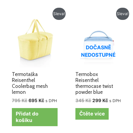
Původní
Aktuální
Původní
Aktuální
Sleva!
Sleva!
cena
cena
cena
cena
byla:
je:
byla:
je:
795 Kč.
695 Kč.
345 Kč.
299 Kč.
DOČASNĚ
NEDOSTUPNÉ
Termotaška
Termobox
Reisenthel
Reisenthel
Coolerbag mesh
thermocase twist
lemon
powder blue
795
Kč
695
Kč
345
Kč
299
Kč
s DPH
s DPH
Přidat do
Čtěte více
košíku