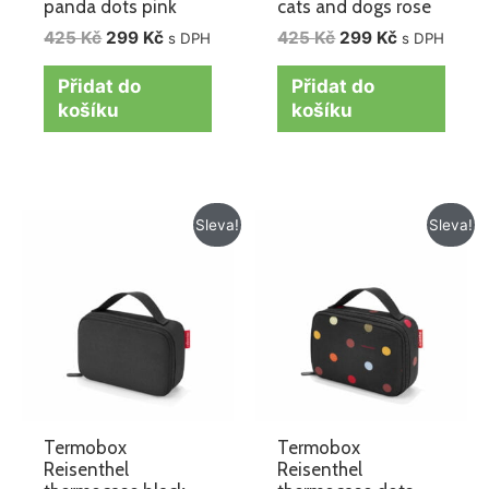
panda dots pink
cats and dogs rose
425
Kč
299
Kč
425
Kč
299
Kč
s DPH
s DPH
Přidat do
Přidat do
košíku
košíku
Původní
Aktuální
Původní
Aktuální
Sleva!
Sleva!
cena
cena
cena
cena
byla:
je:
byla:
je:
425 Kč.
299 Kč.
425 Kč.
299 Kč.
Termobox
Termobox
Reisenthel
Reisenthel