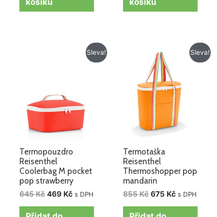
košíku
košíku
Původní
Aktuální
Původní
Aktuální
Sleva!
Sleva!
cena
cena
cena
cena
byla:
je:
byla:
je:
645 Kč.
469 Kč.
855 Kč.
675 Kč.
Termopouzdro
Termotaška
Reisenthel
Reisenthel
Coolerbag M pocket
Thermoshopper pop
pop strawberry
mandarin
645
Kč
469
Kč
855
Kč
675
Kč
s DPH
s DPH
Přidat do
Přidat do