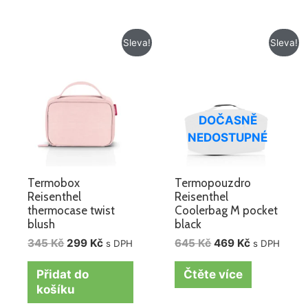
Původní
Aktuální
Původní
Aktuální
Sleva!
Sleva!
cena
cena
cena
cena
byla:
je:
byla:
je:
345 Kč.
299 Kč.
645 Kč.
469 Kč.
DOČASNĚ
NEDOSTUPNÉ
Termobox
Termopouzdro
Reisenthel
Reisenthel
thermocase twist
Coolerbag M pocket
blush
black
345
Kč
299
Kč
645
Kč
469
Kč
s DPH
s DPH
Přidat do
Čtěte více
košíku