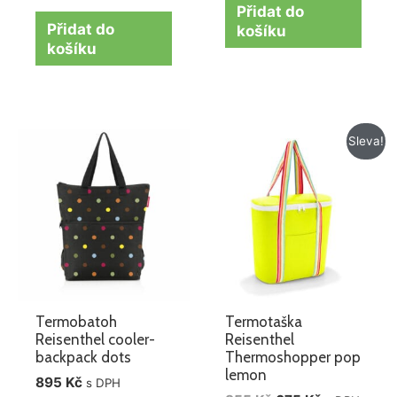
Přidat do
Přidat do
košíku
košíku
Původní
Aktuální
Sleva!
cena
cena
byla:
je:
855 Kč.
675 Kč.
Termobatoh
Termotaška
Reisenthel cooler-
Reisenthel
backpack dots
Thermoshopper pop
lemon
895
Kč
s DPH