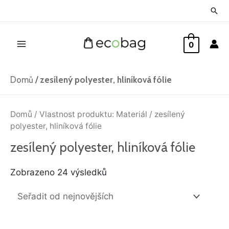
Přeskočit
Hled
na
Main
obsah
0
Menu
Domů
/
zesílený polyester, hliníková fólie
Seřazeno
od
Domů
/ Vlastnost produktu: Materiál / zesílený
nejnovějších
polyester, hliníková fólie
zesílený polyester, hliníková fólie
Zobrazeno 24 výsledků