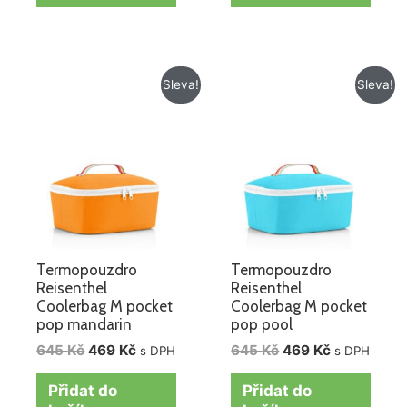
Původní
Aktuální
Původní
Aktuální
Sleva!
Sleva!
cena
cena
cena
cena
byla:
je:
byla:
je:
645 Kč.
469 Kč.
645 Kč.
469 Kč.
Termopouzdro
Termopouzdro
Reisenthel
Reisenthel
Coolerbag M pocket
Coolerbag M pocket
pop mandarin
pop pool
645
Kč
469
Kč
645
Kč
469
Kč
s DPH
s DPH
Přidat do
Přidat do