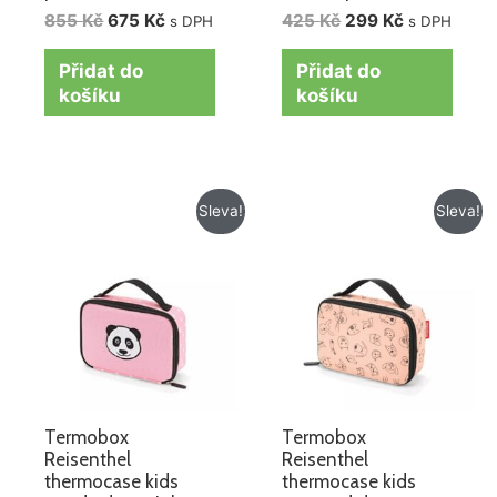
855
Kč
675
Kč
425
Kč
299
Kč
s DPH
s DPH
Přidat do
Přidat do
košíku
košíku
Původní
Aktuální
Původní
Aktuální
Sleva!
Sleva!
cena
cena
cena
cena
byla:
je:
byla:
je:
425 Kč.
299 Kč.
425 Kč.
299 Kč.
Termobox
Termobox
Reisenthel
Reisenthel
thermocase kids
thermocase kids