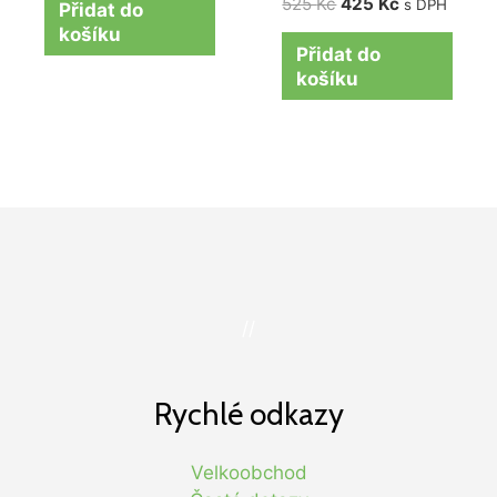
525
Kč
425
Kč
s DPH
Přidat do
košíku
Přidat do
košíku
//
Rychlé odkazy
Velkoobchod