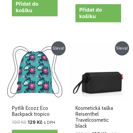
Přidat do
Přidat do
košíku
košíku
Původní
Aktuální
Původní
Aktuální
Sleva!
Sleva!
cena
cena
cena
cena
byla:
je:
byla:
je:
199 Kč.
129 Kč.
525 Kč.
425 Kč.
Pytlík Ecozz Eco
Kosmetická taška
Backpack tropico
Reisenthel
Travelcosmetic
199
Kč
129
Kč
s DPH
black