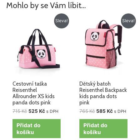
Mohlo by se Vám líbit…
Původní
Aktuální
Původní
Aktuální
Sleva!
Sleva!
cena
cena
cena
cena
byla:
je:
byla:
je:
715 Kč.
525 Kč.
765 Kč.
585 Kč.
Cestovní taška
Dětský batoh
Reisenthel
Reisenthel Backpack
Allrounder XS kids
kids panda dots
panda dots pink
pink
715
Kč
525
Kč
765
Kč
585
Kč
s DPH
s DPH
Přidat do
Přidat do
košíku
košíku