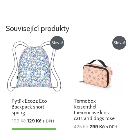
Související produkty
Původní
Aktuální
Původní
Aktuální
Sleva!
Sleva!
cena
cena
cena
cena
byla:
je:
byla:
je:
199 Kč.
129 Kč.
425 Kč.
299 Kč.
Pytlík Ecozz Eco
Termobox
Backpack short
Reisenthel
spring
thermocase kids
cats and dogs rose
199
Kč
129
Kč
s DPH
425
Kč
299
Kč
s DPH