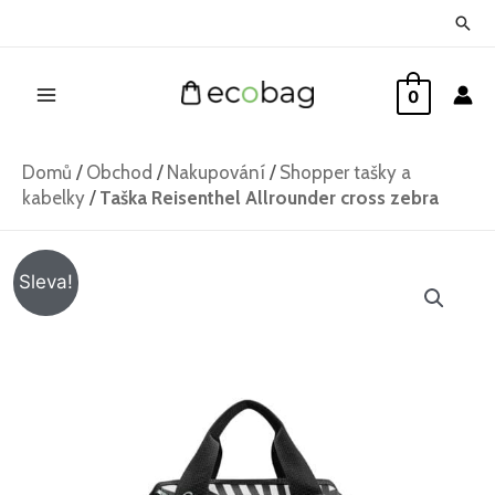
Přeskočit
Hled
na
Main
obsah
0
Menu
Domů
/
Obchod
/
Nakupování
/
Shopper tašky a
kabelky
/
Taška Reisenthel Allrounder cross zebra
Taška
Původní
Aktuální
Sleva!
Reisenthel
cena
cena
Allrounder
cross
byla:
je:
zebra
779 Kč.
665 Kč.
množství