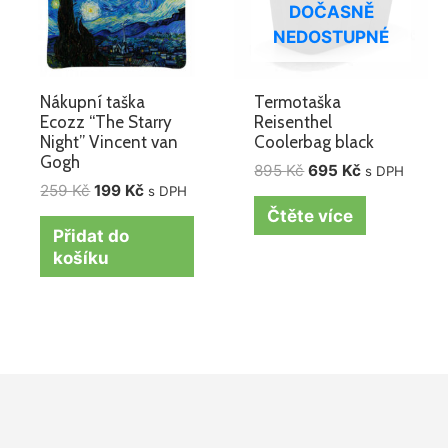
DOČASNĚ
NEDOSTUPNÉ
Nákupní taška
Termotaška
Ecozz “The Starry
Reisenthel
Night” Vincent van
Coolerbag black
Gogh
895
Kč
695
Kč
s DPH
259
Kč
199
Kč
s DPH
Čtěte více
Přidat do
košíku