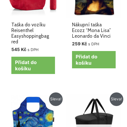
Taška do vozíku
Nákupní taška
Reisenthel
Ecozz “Mona Lisa”
Easyshoppingbag
Leonardo da Vinci
red
259
Kč
s DPH
545
Kč
s DPH
Přidat do
Přidat do
košíku
košíku
Původní
Aktuální
Původní
Aktuální
Sleva!
Sleva!
cena
cena
cena
cena
byla:
je:
byla:
je:
259 Kč.
199 Kč.
895 Kč.
695 Kč.