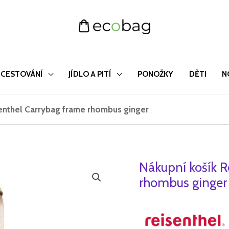
CESTOVÁNÍ
JÍDLO A PITÍ
PONOŽKY
DĚTI
N
senthel Carrybag frame rhombus ginger
Nákupní košík R
Nákupní
košík
rhombus ginger
Reisenthel
Carrybag
frame