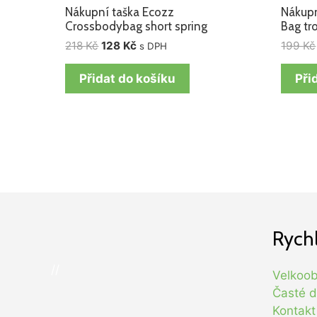
Nákupní taška Ecozz
Nákupn
Crossbodybag short spring
Bag tr
218
Kč
128
Kč
199
Kč
s DPH
Přidat do košíku
Při
Rych
//
Velkoo
Časté d
Kontakt