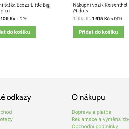
í taška Ecozz Little Big
Nákupní vozík Reisenthel 
opico
M dots
109
Kč
1 995
Kč
1 615
Kč
s DPH
s DPH
dat do košíku
Přidat do košíku
lé odkazy
O nákupu
bchod
Doprava a platba
otazy
Reklamace a výměna zb
Obchodní podmínky