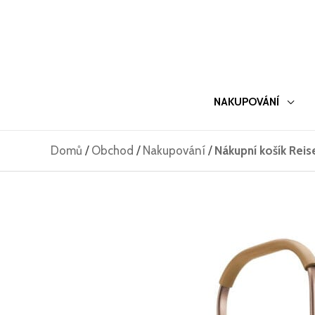
Přeskočit
na
obsah
NAKUPOVÁNÍ
Domů
/
Obchod
/
Nakupování
/
Nákupní košík Rei