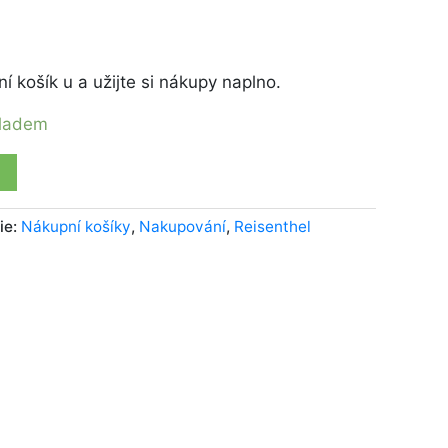
H
í košík u a užijte si nákupy naplno.
kladem
ie:
Nákupní košíky
,
Nakupování
,
Reisenthel