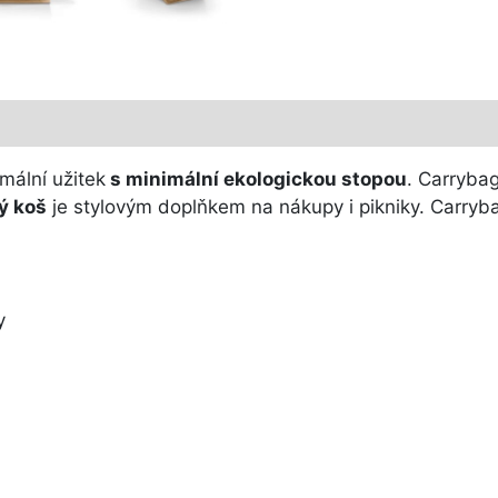
mální užitek
s minimální ekologickou stopou
. Carryba
ný koš
je stylovým doplňkem na nákupy i pikniky. Carryba
y