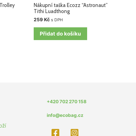
Trolley
Nákupní taška Ecozz “Astronaut”
Tithi Luadthong
259
Kč
s DPH
Přidat do košíku
+420 702 270 158
info@ecobag.cz
oží