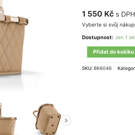
rhombus
ginger
1 550
Kč
s DP
množství
Vyberte si svůj nákupn
Dostupnost:
Jen 1 s
Přidat do košíku
SKU:
BK6046
Kategor