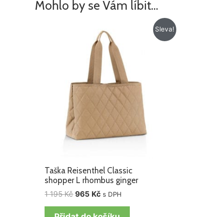
Mohlo by se Vám líbit…
Původní
Aktuální
Sleva!
cena
cena
byla:
je:
1
965 Kč.
195 Kč.
Taška Reisenthel Classic
shopper L rhombus ginger
1 195
Kč
965
Kč
s DPH
Přidat do košíku