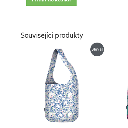
Související produkty
Původní
Aktuální
Sleva!
cena
cena
byla:
je:
218 Kč.
128 Kč.