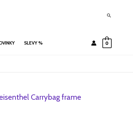
Hledat
OVINKY
SLEVY %
0
eisenthel Carrybag frame