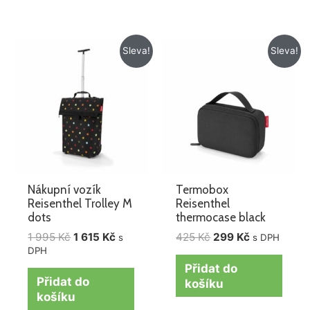
Původní
Aktuální
Původní
Aktuální
Sleva!
Sleva!
cena
cena
cena
cena
byla:
je:
byla:
je:
1
1
425 Kč.
299 Kč.
995 Kč.
615 Kč.
Nákupní vozík
Termobox
Reisenthel Trolley M
Reisenthel
dots
thermocase black
1 995
Kč
1 615
Kč
425
Kč
299
Kč
s
s DPH
DPH
Přidat do
Přidat do
košíku
košíku