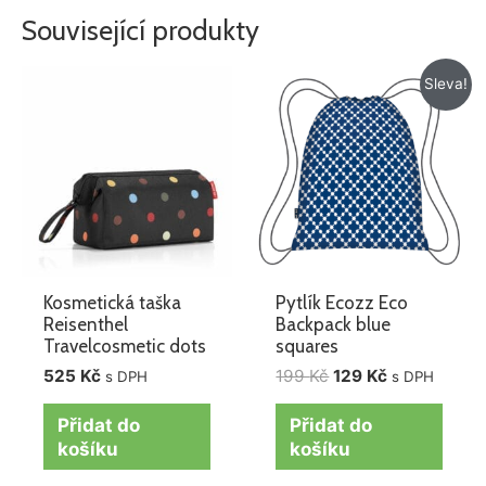
Související produkty
Původní
Aktuální
Sleva!
cena
cena
byla:
je:
199 Kč.
129 Kč.
Kosmetická taška
Pytlík Ecozz Eco
Reisenthel
Backpack blue
Travelcosmetic dots
squares
525
Kč
199
Kč
129
Kč
s DPH
s DPH
Přidat do
Přidat do
košíku
košíku