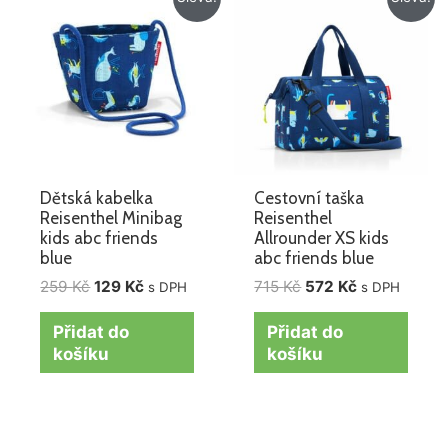
cena
cena
cena
cena
byla:
je:
byla:
je:
259 Kč.
129 Kč.
715 Kč.
572 Kč.
Dětská kabelka
Cestovní taška
Reisenthel Minibag
Reisenthel
kids abc friends
Allrounder XS kids
blue
abc friends blue
259
Kč
129
Kč
715
Kč
572
Kč
s DPH
s DPH
Přidat do
Přidat do
košíku
košíku