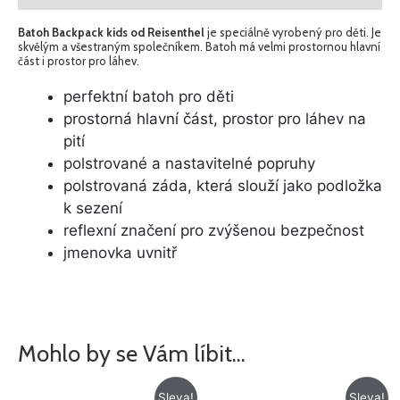
Batoh Backpack kids od Reisenthel
je speciálně vyrobený pro děti. Je
skvělým a všestraným společníkem. Batoh má velmi prostornou hlavní
část i prostor pro láhev.
perfektní batoh pro děti
prostorná hlavní část, prostor pro láhev na
pití
polstrované a nastavitelné popruhy
polstrovaná záda, která slouží jako podložka
k sezení
reflexní značení pro zvýšenou bezpečnost
jmenovka uvnitř
Mohlo by se Vám líbit…
Původní
Aktuální
Původní
Aktuální
Sleva!
Sleva!