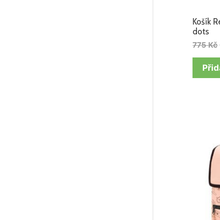
Košík R
dots
775
Kč
Přid