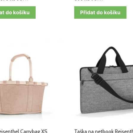
at do košíku
Přidat do košíku
eisenthel Carrybag XS
Taška na netbook Reisent