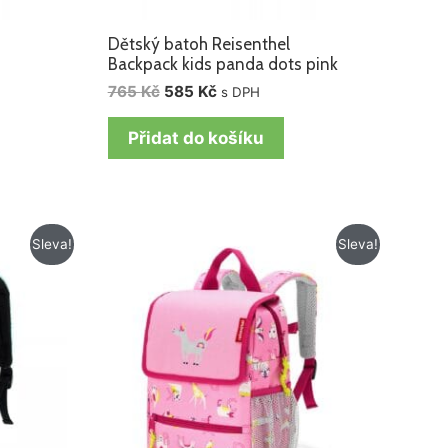
Dětský batoh Reisenthel
Backpack kids panda dots pink
765
Kč
585
Kč
s DPH
Přidat do košíku
Původní
Aktuální
Sleva!
Sleva!
cena
cena
byla:
je:
765 Kč.
585 Kč.