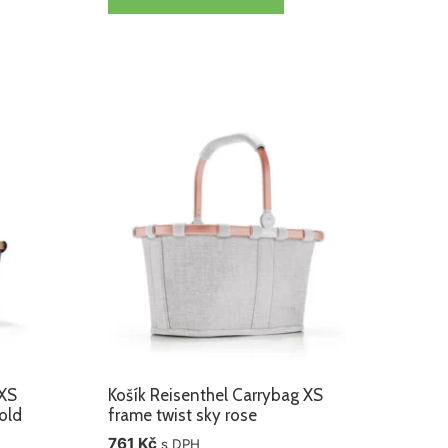
 XS
Košík Reisenthel Carrybag XS
old
frame twist sky rose
761
Kč
s DPH