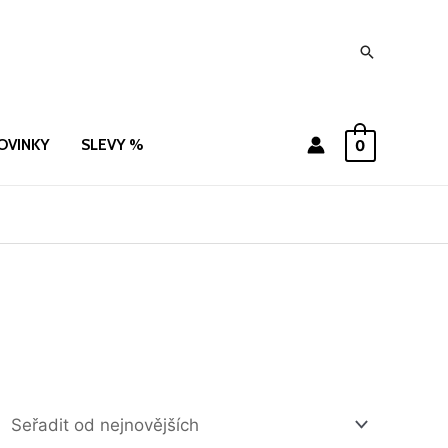
Hledat
OVINKY
SLEVY %
0