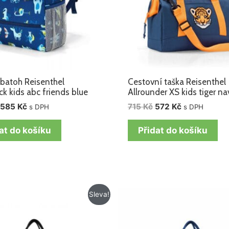
batoh Reisenthel
Cestovní taška Reisenthel
k kids abc friends blue
Allrounder XS kids tiger na
585
Kč
715
Kč
572
Kč
s DPH
s DPH
at do košíku
Přidat do košíku
Původní
Aktuální
Původní
Aktuální
Sleva!
cena
cena
cena
cena
byla:
je:
byla:
je:
715 Kč.
572 Kč.
715 Kč.
572 Kč.