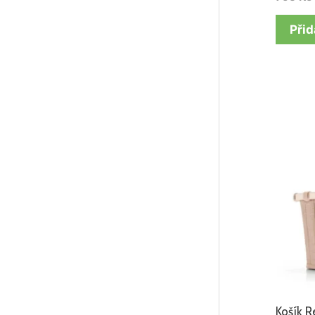
Přid
Košík R