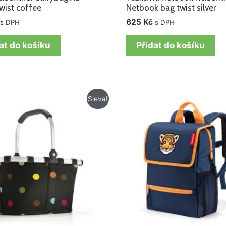
wist coffee
Netbook bag twist silver
625
Kč
s DPH
s DPH
at do košíku
Přidat do košíku
Původní
Aktuální
Původní
Aktuální
Sleva!
cena
cena
cena
cena
byla:
je:
byla:
je:
775 Kč.
675 Kč.
765 Kč.
585 Kč.