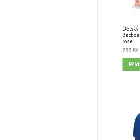
Dětský 
Backpac
rose
765
Kč
Přid