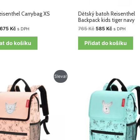
eisenthel Carrybag XS
Dětský batoh Reisenthel
Backpack kids tiger navy
675
Kč
765
Kč
585
Kč
s DPH
s DPH
at do košíku
Přidat do košíku
Původní
Aktuální
Původní
Aktuální
Sleva!
cena
cena
cena
cena
byla:
je:
byla:
je:
765 Kč.
585 Kč.
765 Kč.
585 Kč.