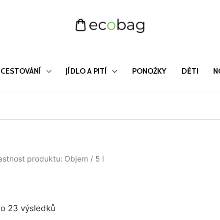
CESTOVÁNÍ
JÍDLO A PITÍ
PONOŽKY
DĚTI
N
Seřazeno
astnost produktu: Objem / 5 l
od
nejnovějších
o 23 výsledků