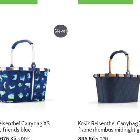
Původní
Aktuální
Sleva!
cena
cena
byla:
je:
795 Kč.
675 Kč.
eisenthel Carrybag XS
Košík Reisenthel Carrybag
c friends blue
frame rhombus midnight g
675
Kč
895
Kč
s DPH
s DPH