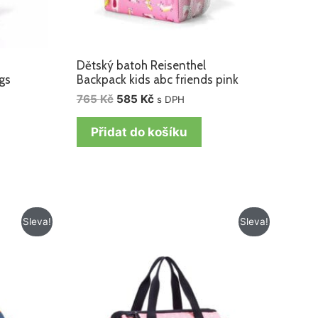
Dětský batoh Reisenthel
gs
Backpack kids abc friends pink
765
Kč
585
Kč
s DPH
Přidat do košíku
Původní
Aktuální
Sleva!
Sleva!
cena
cena
byla:
je:
715 Kč.
525 Kč.