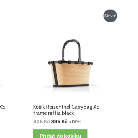
Původní
Aktuální
Sleva!
cena
cena
byla:
je:
905 Kč.
895 Kč.
 XS
Košík Reisenthel Carrybag XS
frame raffia black
905
Kč
895
Kč
s DPH
Přidat do košíku