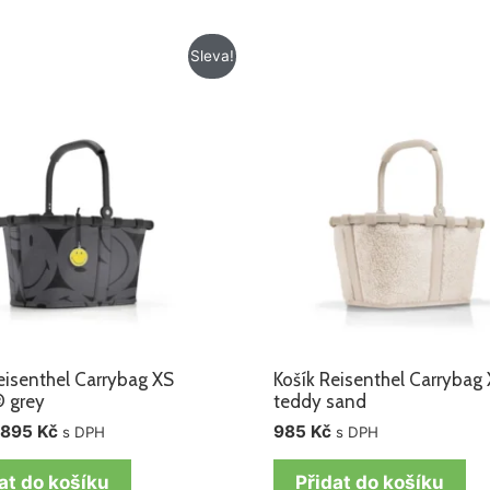
Původní
Aktuální
Sleva!
cena
cena
byla:
je:
975 Kč.
895 Kč.
eisenthel Carrybag XS
Košík Reisenthel Carrybag
® grey
teddy sand
895
Kč
985
Kč
s DPH
s DPH
at do košíku
Přidat do košíku