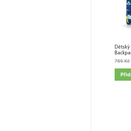
Dětský 
Backpac
765
Kč
Přid