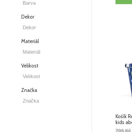
Dekor
Materiál
Velikost
Značka
Košík R
kids ab
795
Kč