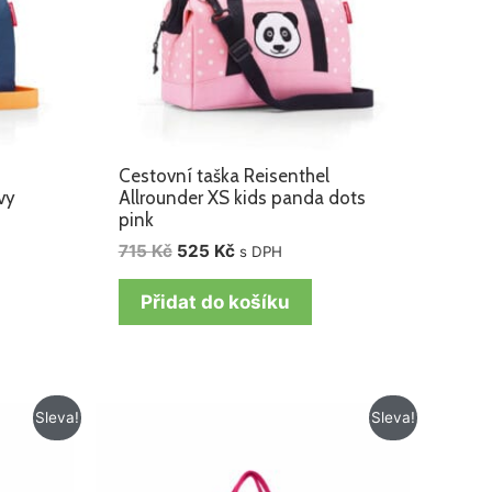
Cestovní taška Reisenthel
vy
Allrounder XS kids panda dots
pink
715
Kč
525
Kč
s DPH
Přidat do košíku
Původní
Aktuální
Sleva!
Sleva!
cena
cena
byla:
je:
715 Kč.
572 Kč.