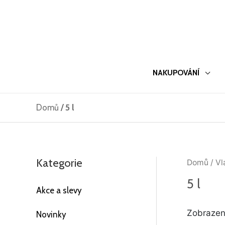
Přeskočit
na
obsah
NAKUPOVÁNÍ
Domů
/
5 l
Kategorie
Domů
/ Vl
5 l
Akce a slevy
Zobrazen
Novinky