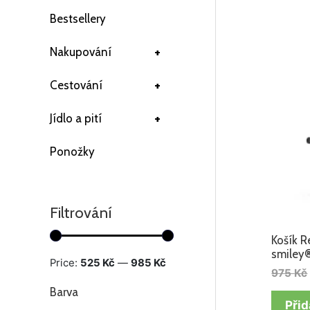
Bestsellery
+
Nakupování
+
Cestování
+
Jídlo a pití
Ponožky
Filtrování
Košík R
smiley
Price:
525 Kč
—
985 Kč
975
Kč
Barva
Přid