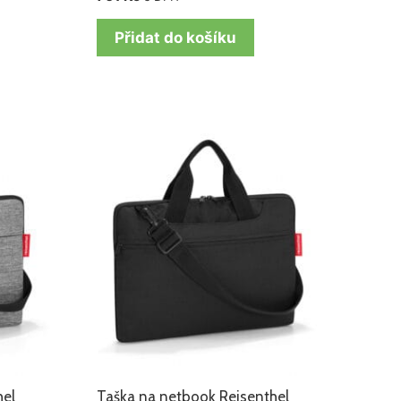
Přidat do košíku
hel
Taška na netbook Reisenthel