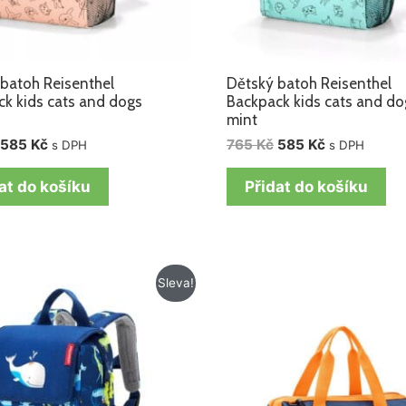
batoh Reisenthel
Dětský batoh Reisenthel
k kids cats and dogs
Backpack kids cats and do
mint
585
Kč
765
Kč
585
Kč
s DPH
s DPH
at do košíku
Přidat do košíku
Původní
Aktuální
Původní
Aktuální
Sleva!
cena
cena
cena
cena
byla:
je:
byla:
je:
765 Kč.
585 Kč.
715 Kč.
572 Kč.