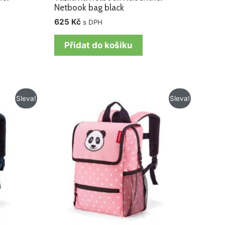
Netbook bag black
625
Kč
s DPH
Přidat do košíku
Původní
Aktuální
Sleva!
Sleva!
cena
cena
byla:
je:
765 Kč.
585 Kč.