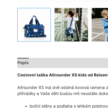
Popis
Další informace
Cestovní taška Allrounder XS kids od Reisen
Allrounder XS má dvě odolná kovová ramena za
přihrádky a Vaše děti budou mít neustále doko
boční stěny a podlaha s lehkým polstro