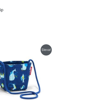
ip
Původní
Aktuální
Sleva!
cena
cena
byla:
je:
259 Kč.
129 Kč.