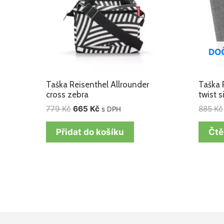
DO
Taška Reisenthel Allrounder
Taška 
cross zebra
twist s
779
Kč
665
Kč
885
Kč
s DPH
Přidat do košíku
Čtě