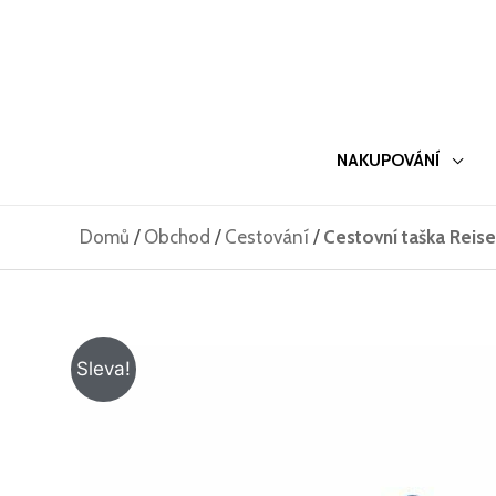
Přeskočit
na
obsah
NAKUPOVÁNÍ
Domů
/
Obchod
/
Cestování
/
Cestovní taška Reise
Sleva!