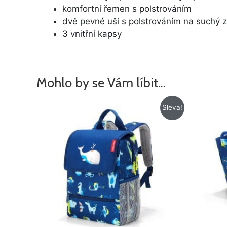
komfortní řemen s polstrováním
dvě pevné uši s polstrováním na suchý z
3 vnitřní kapsy
Mohlo by se Vám líbit…
Původní
Aktuální
Sleva!
cena
cena
byla:
je:
765 Kč.
585 Kč.