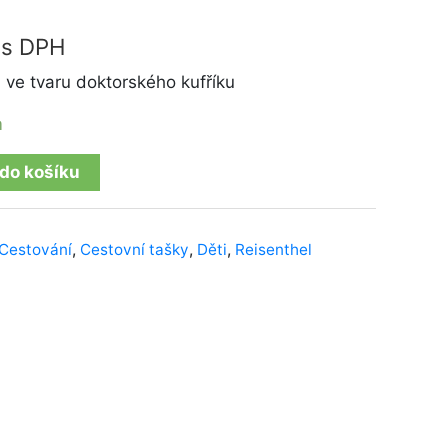
s DPH
 ve tvaru doktorského kufříku
m
 do košíku
Cestování
,
Cestovní tašky
,
Děti
,
Reisenthel