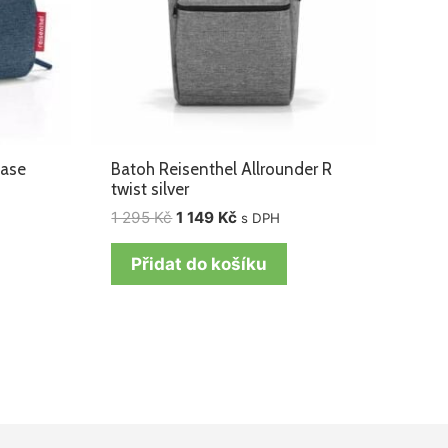
case
Batoh Reisenthel Allrounder R
twist silver
1 295
Kč
1 149
Kč
s DPH
Přidat do košíku