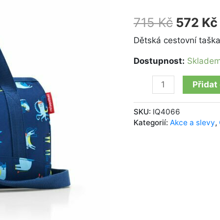
kids
abc
715
Kč
572
Kč
friends
blue
Dětská cestovní taška
množství
Dostupnost:
Sklade
Přidat
SKU:
IQ4066
Kategorií:
Akce a slevy
,