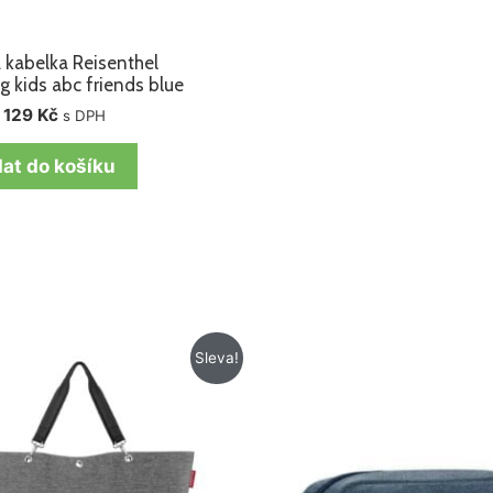
 kabelka Reisenthel
g kids abc friends blue
129
Kč
s DPH
dat do košíku
Původní
Aktuální
Původní
Aktuální
Sleva!
cena
cena
cena
cena
byla:
je:
byla:
je:
885 Kč.
695 Kč.
329 Kč.
239 Kč.