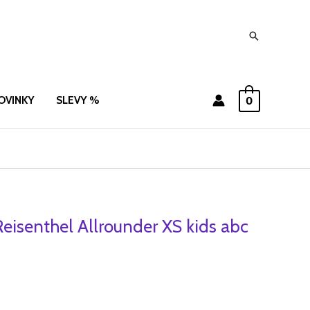
Hledat
OVINKY
SLEVY %
0
Reisenthel Allrounder XS kids abc
í
Aktuální
cena
je:
572 Kč.