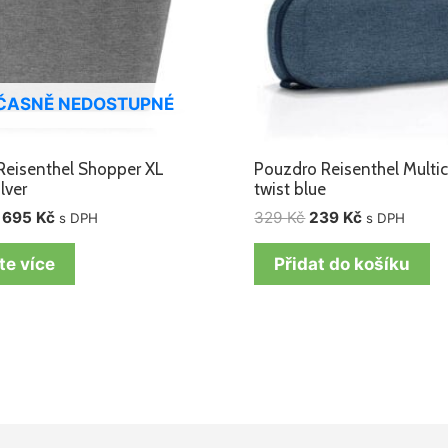
ČASNĚ NEDOSTUPNÉ
Reisenthel Shopper XL
Pouzdro Reisenthel Multi
ilver
twist blue
695
Kč
329
Kč
239
Kč
s DPH
s DPH
te více
Přidat do košíku