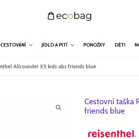
CESTOVÁNÍ
JÍDLO A PITÍ
PONOŽKY
DĚTI
N
nthel Allrounder XS kids abc friends blue
Cestovní taška 
Cestovní
Původn
taška
friends blue
cena
Reisenthel
Allrounder
byla:
XS
715 Kč.