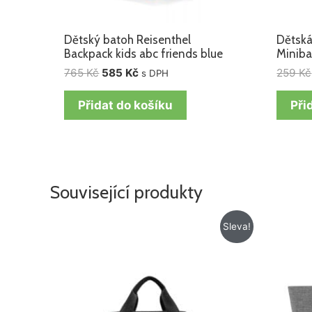
Dětský batoh Reisenthel
Dětská
Backpack kids abc friends blue
Miniba
765
Kč
585
Kč
259
Kč
s DPH
Přidat do košíku
Při
Související produkty
Původní
Aktuální
Sleva!
cena
cena
byla:
je:
779 Kč.
665 Kč.