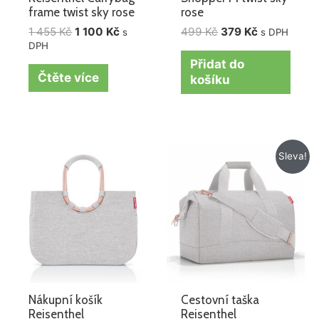
frame twist sky rose
rose
1 455
Kč
1 100
Kč
499
Kč
379
Kč
s
s DPH
DPH
Přidat do
Čtěte více
košíku
Původní
Aktuální
Sleva!
cena
cena
byla:
je:
1
1
495 Kč.
185 Kč.
Nákupní košík
Cestovní taška
Reisenthel
Reisenthel