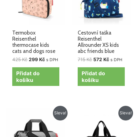
Termobox
Cestovní taška
Reisenthel
Reisenthel
thermocase kids
Allrounder XS kids
cats and dogs rose
abc friends blue
425
Kč
299
Kč
715
Kč
572
Kč
s DPH
s DPH
Přidat do
Přidat do
košíku
košíku
Původní
Aktuální
Původní
Aktuální
Sleva!
Sleva!
cena
cena
cena
cena
byla:
je:
byla:
je:
1
916 Kč.
715 Kč.
572 Kč.
145 Kč.