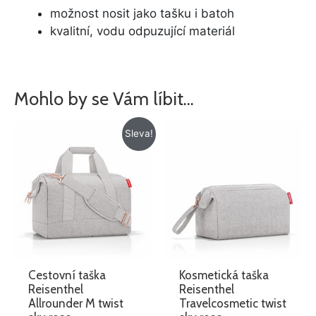
možnost nosit jako tašku i batoh
kvalitní, vodu odpuzující materiál
Mohlo by se Vám líbit…
Původní
Aktuální
Sleva!
cena
cena
byla:
je:
1
995 Kč.
275 Kč.
Cestovní taška
Kosmetická taška
Reisenthel
Reisenthel
Allrounder M twist
Travelcosmetic twist