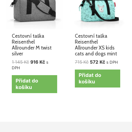
Cestovní taška
Cestovní taška
Reisenthel
Reisenthel
Allrounder M twist
Allrounder XS kids
silver
cats and dogs mint
1 145
Kč
916
Kč
715
Kč
572
Kč
s
s DPH
DPH
Přidat do
Přidat do
košíku
košíku