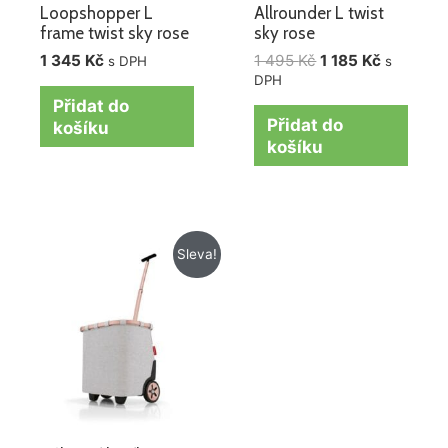
Loopshopper L
Allrounder L twist
frame twist sky rose
sky rose
1 345
Kč
1 495
Kč
1 185
Kč
s DPH
s
DPH
Přidat do
Přidat do
košíku
košíku
Původní
Aktuální
Sleva!
cena
cena
byla:
je:
3
3
950 Kč.
290 Kč.