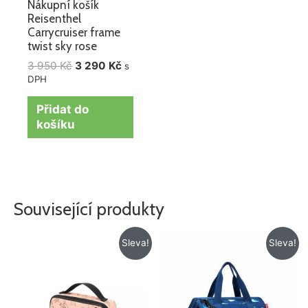
Nákupní košík
Reisenthel
Carrycruiser frame
twist sky rose
3 950
Kč
3 290
Kč
s
DPH
Přidat do
košíku
Související produkty
Původní
Aktuální
Původní
Aktuální
Sleva!
Sleva!
cena
cena
cena
cena
byla:
je:
byla:
je:
425 Kč.
299 Kč.
715 Kč.
572 Kč.