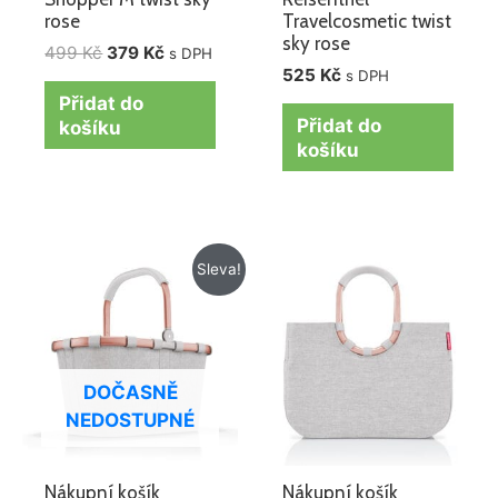
rose
Travelcosmetic twist
sky rose
499
Kč
379
Kč
s DPH
525
Kč
s DPH
Přidat do
Přidat do
košíku
košíku
Původní
Aktuální
Sleva!
cena
cena
byla:
je:
1
1
455 Kč.
100 Kč.
DOČASNĚ
NEDOSTUPNÉ
Nákupní košík
Nákupní košík