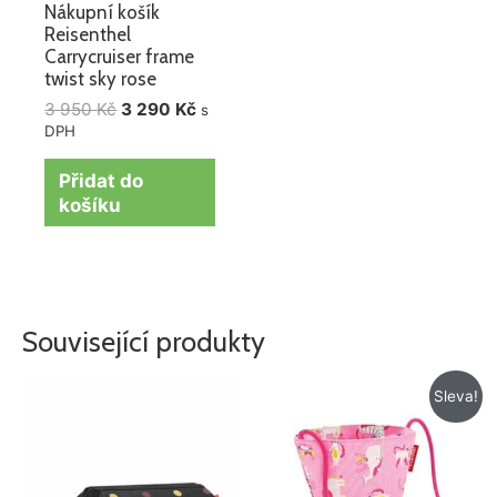
Nákupní košík
Reisenthel
Carrycruiser frame
twist sky rose
3 950
Kč
3 290
Kč
s
DPH
Přidat do
košíku
Související produkty
Původní
Aktuální
Sleva!
cena
cena
byla:
je:
259 Kč.
129 Kč.