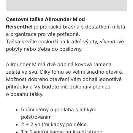
Další informace
Cestovní taška Allrounder M od
Reisenthel
je praktická brašna s dostatkem místa
a organizace pro vše potřebné.
Taška skvěle poslouží na krátké výlety, víkendové
pobyty nebo třeba do posilovny.
Allrounder M má dvě odolná kovová ramena
zašitá ve švu. Díky tomu se velmi snadno otevírá.
Možnost dobrého otevření Vám odhalí jednotlivé
přihrádky a Vy budete mít dokonalý přehled
o obsahu tašky.
boční stěny a podlaha s lehkým
polstrováním
2 + 2 vnitřní kapsy po délce
1 + 1 vnitřní kapsa na kratší straně