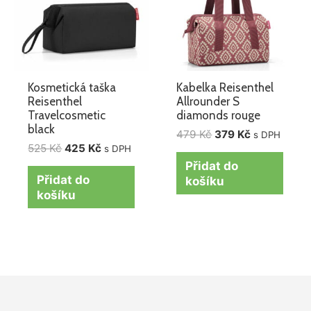
Kosmetická taška
Kabelka Reisenthel
Reisenthel
Allrounder S
Travelcosmetic
diamonds rouge
black
479
Kč
379
Kč
s DPH
525
Kč
425
Kč
s DPH
Přidat do
Přidat do
košíku
košíku