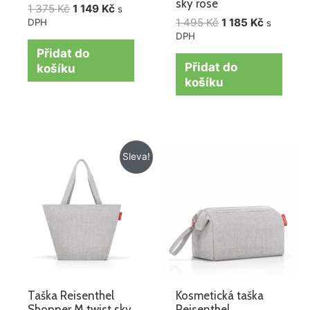
sky rose
1 375
Kč
1 149
Kč
s
1 495
Kč
1 185
Kč
DPH
s
DPH
Přidat do
Přidat do
košíku
košíku
Původní
Aktuální
Sleva!
cena
cena
byla:
je:
499 Kč.
379 Kč.
Taška Reisenthel
Kosmetická taška
Shopper M twist sky
Reisenthel