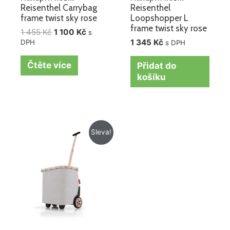
Reisenthel Carrybag
Reisenthel
frame twist sky rose
Loopshopper L
frame twist sky rose
1 455
Kč
1 100
Kč
s
1 345
Kč
DPH
s DPH
Čtěte více
Přidat do
košíku
Původní
Aktuální
Sleva!
cena
cena
byla:
je:
3
3
950 Kč.
290 Kč.