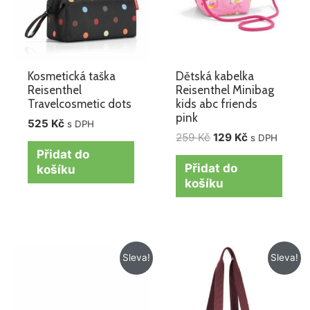
Kosmetická taška
Dětská kabelka
Reisenthel
Reisenthel Minibag
Travelcosmetic dots
kids abc friends
pink
525
Kč
s DPH
259
Kč
129
Kč
s DPH
Přidat do
Přidat do
košíku
košíku
Původní
Aktuální
Původní
Aktuální
Sleva!
Sleva!
cena
cena
cena
cena
byla:
je:
byla:
je:
525 Kč.
425 Kč.
479 Kč.
379 Kč.