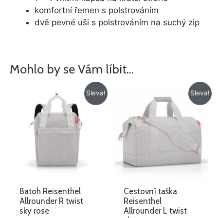
komfortní řemen s polstrováním
dvě pevné uši s polstrováním na suchý zip
Mohlo by se Vám líbit…
Původní
Aktuální
Původní
Aktuální
Sleva!
Sleva!
cena
cena
cena
cena
byla:
je:
byla:
je:
1
1
1
1
375 Kč.
149 Kč.
495 Kč.
185 Kč.
Batoh Reisenthel
Cestovní taška
Allrounder R twist
Reisenthel
sky rose
Allrounder L twist