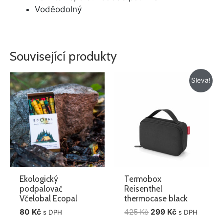
Voděodolný
Související produkty
Původní
Aktuální
Sleva!
cena
cena
byla:
je:
425 Kč.
299 Kč.
Ekologický
Termobox
podpalovač
Reisenthel
Včelobal Ecopal
thermocase black
80
Kč
425
Kč
299
Kč
s DPH
s DPH