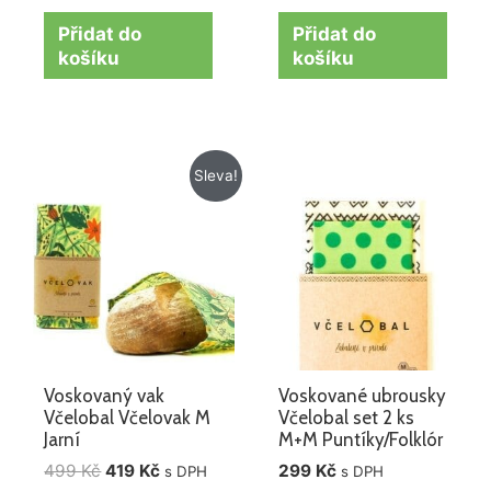
Přidat do
Přidat do
košíku
košíku
Původní
Aktuální
Sleva!
cena
cena
byla:
je:
499 Kč.
419 Kč.
Voskovaný vak
Voskované ubrousky
Včelobal Včelovak M
Včelobal set 2 ks
Jarní
M+M Puntíky/Folklór
499
Kč
419
Kč
299
Kč
s DPH
s DPH