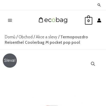
Přeskočit
Hled
na
Main
obsah
0
Menu
Domů
/
Obchod
/
Akce a slevy
/
Termopouzdro
Reisenthel Coolerbag M pocket pop pool
Termopouzdro
Původní
Aktuální
Sleva!
Reisenthel
cena
cena
Coolerbag
M
byla:
je:
pocket
645 Kč.
469 Kč.
pop
pool
množství