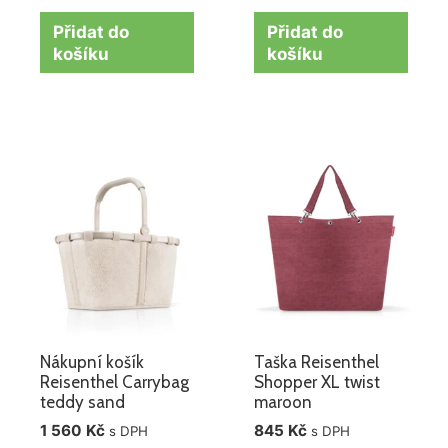
Přidat do
Přidat do
košíku
košíku
Nákupní košík
Taška Reisenthel
Reisenthel Carrybag
Shopper XL twist
teddy sand
maroon
1 560
Kč
845
Kč
s DPH
s DPH