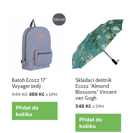
Původní
Aktuální
Sleva!
cena
cena
byla:
je:
645 Kč.
489 Kč.
Batoh Ecozz 17″
Skládací deštník
Voyager šedý
Ecozz “Almond
Blossoms” Vincent
645
Kč
489
Kč
s DPH
van Gogh
548
Kč
s DPH
Přidat do
košíku
Přidat do
košíku