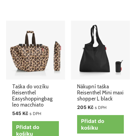
Taška do vozíku
Nákupní taška
Reisenthel
Reisenthel Mini maxi
Easyshoppingbag
shopper L black
leo macchiato
205
Kč
s DPH
545
Kč
s DPH
Přidat do
Přidat do
košíku
košíku