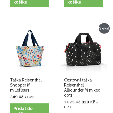
košíku
košíku
Původní
Aktuální
Sleva!
cena
cena
byla:
je:
1
820 Kč.
025 Kč.
Taška Reisenthel
Cestovní taška
Shopper M
Reisenthel
millefleurs
Allrounder M mixed
dots
349
Kč
s DPH
1 025
Kč
820
Kč
s
DPH
Přidat do