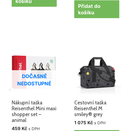
košíku
Přidat do
košíku
DOČASNĚ
NEDOSTUPNÉ
Nákupní taška
Cestovní taška
Reisenthel Mini maxi
Reisenthel M
shopper set –
smiley® grey
animal
1 075
Kč
s DPH
459
Kč
s DPH