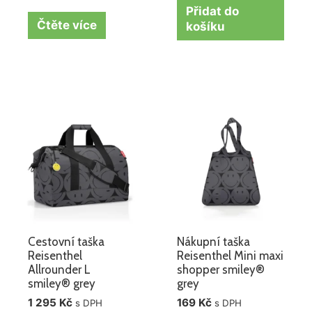
Přidat do
Čtěte více
košíku
Cestovní taška
Nákupní taška
Reisenthel
Reisenthel Mini maxi
Allrounder L
shopper smiley®
smiley® grey
grey
1 295
Kč
169
Kč
s DPH
s DPH