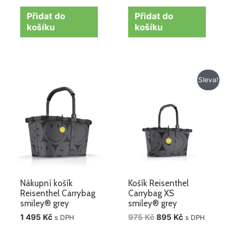
Přidat do
Přidat do
košíku
košíku
Původní
Aktuální
Sleva!
cena
cena
byla:
je:
975 Kč.
895 Kč.
Nákupní košík
Košík Reisenthel
Reisenthel Carrybag
Carrybag XS
smiley® grey
smiley® grey
1 495
Kč
975
Kč
895
Kč
s DPH
s DPH