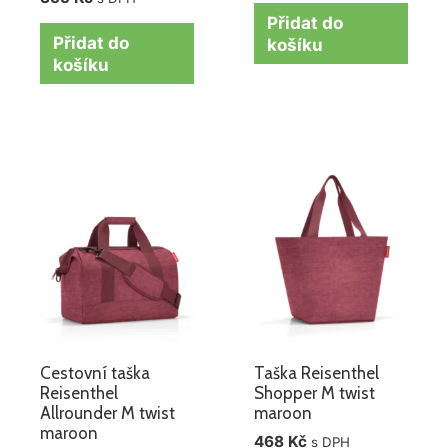
Přidat do
Přidat do
košíku
košíku
Cestovní taška
Taška Reisenthel
Reisenthel
Shopper M twist
Allrounder M twist
maroon
maroon
468
Kč
s DPH