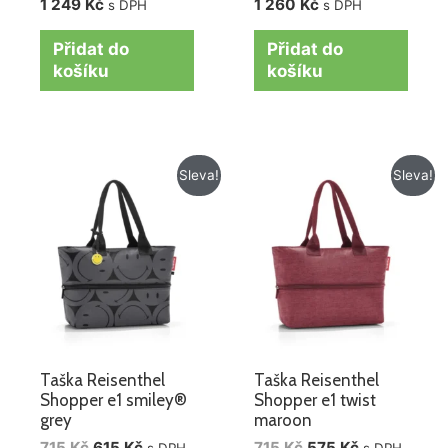
1 249
Kč
1 260
Kč
s DPH
s DPH
Přidat do
Přidat do
košíku
košíku
Původní
Aktuální
Původní
Aktuální
Sleva!
Sleva!
cena
cena
cena
cena
byla:
je:
byla:
je:
715 Kč.
615 Kč.
715 Kč.
575 Kč.
Taška Reisenthel
Taška Reisenthel
Shopper e1 smiley®
Shopper e1 twist
grey
maroon
715
Kč
615
Kč
715
Kč
575
Kč