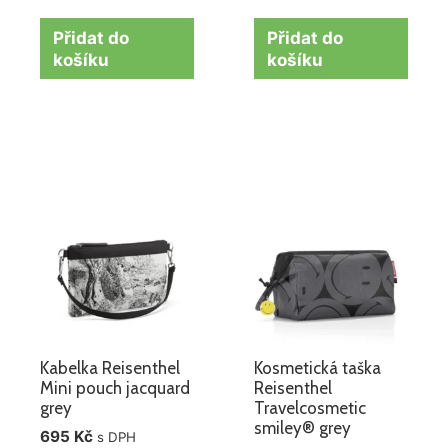
Přidat do
Přidat do
košíku
košíku
Kabelka Reisenthel
Kosmetická taška
Mini pouch jacquard
Reisenthel
grey
Travelcosmetic
smiley® grey
695
Kč
s DPH