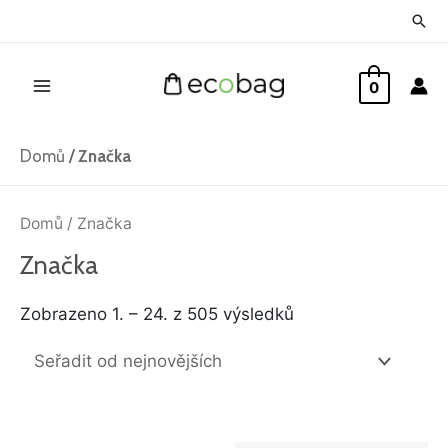
Přeskočit
Hled
na
Main
obsah
0
Menu
Domů
/
Značka
Seřazeno
od
Domů
/ Značka
nejnovějších
Značka
Zobrazeno 1. – 24. z 505 výsledků