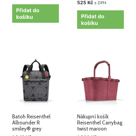
525
Kč
s DPH
Přidat do
Přidat do
košíku
košíku
Batoh Reisenthel
Nákupní košík
Allrounder R
Reisenthel Carrybag
smiley® grey
twist maroon