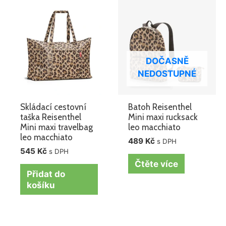
DOČASNĚ
NEDOSTUPNÉ
Skládací cestovní
Batoh Reisenthel
taška Reisenthel
Mini maxi rucksack
Mini maxi travelbag
leo macchiato
leo macchiato
489
Kč
s DPH
545
Kč
s DPH
Čtěte více
Přidat do
košíku