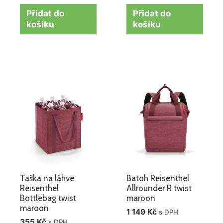
Přidat do
Přidat do
košíku
košíku
Taška na láhve
Batoh Reisenthel
Reisenthel
Allrounder R twist
Bottlebag twist
maroon
maroon
1 149
Kč
s DPH
355
Kč
s DPH