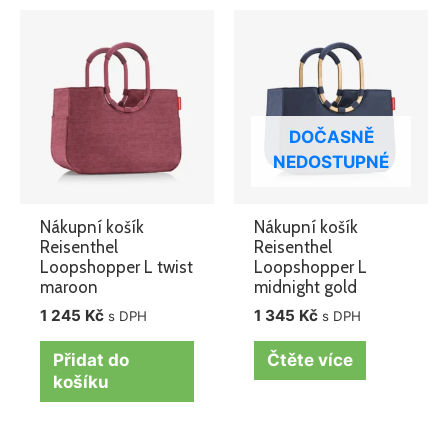
DOČASNĚ
NEDOSTUPNÉ
Nákupní košík
Nákupní košík
Reisenthel
Reisenthel
Loopshopper L twist
Loopshopper L
maroon
midnight gold
1 245
Kč
1 345
Kč
s DPH
s DPH
Přidat do
Čtěte více
košíku