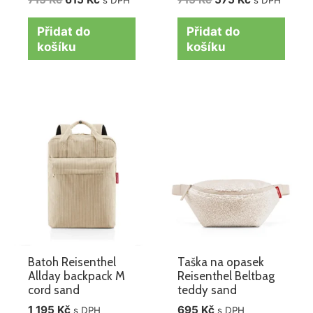
s DPH
s DPH
Přidat do
Přidat do
košíku
košíku
Batoh Reisenthel
Taška na opasek
Allday backpack M
Reisenthel Beltbag
cord sand
teddy sand
1 195
Kč
695
Kč
s DPH
s DPH