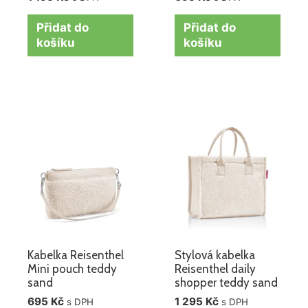
Přidat do
Přidat do
košíku
košíku
Kabelka Reisenthel
Stylová kabelka
Mini pouch teddy
Reisenthel daily
sand
shopper teddy sand
695
Kč
1 295
Kč
s DPH
s DPH