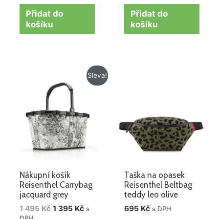
Přidat do
Přidat do
košíku
košíku
Původní
Aktuální
Sleva!
cena
cena
byla:
je:
1
1
495 Kč.
395 Kč.
Nákupní košík
Taška na opasek
Reisenthel Carrybag
Reisenthel Beltbag
jacquard grey
teddy leo olive
1 495
Kč
1 395
Kč
695
Kč
s
s DPH
DPH