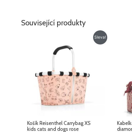
Související produkty
Původní
Aktuální
Sleva!
cena
cena
byla:
je:
775 Kč.
675 Kč.
Košík Reisenthel Carrybag XS
Kabelk
kids cats and dogs rose
diamo