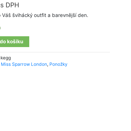
s DPH
 Váš švihácký outfit a barevnější den.
m
 do košíku
ckegg
,
Miss Sparrow London
,
Ponožky