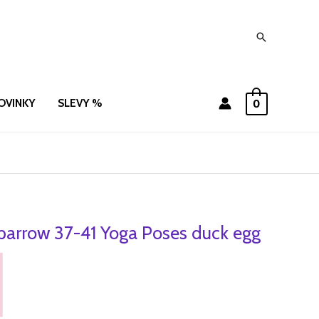
Hledat
OVINKY
SLEVY %
0
parrow 37-41 Yoga Poses duck egg
í
Aktuální
cena
je:
.
149 Kč.