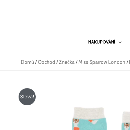
Přeskočit
na
obsah
NAKUPOVÁNÍ
Domů
/
Obchod
/
Značka
/
Miss Sparrow London
/
Sleva!