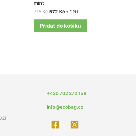
mint
715
Kč
572
Kč
s DPH
Přidat do košíku
+420 702 270 158
info@ecobag.cz
oží