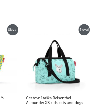
Původní
Aktuální
Sleva!
Sleva!
cena
cena
byla:
je:
715 Kč.
572 Kč.
r M
Cestovní taška Reisenthel
Allrounder XS kids cats and dogs