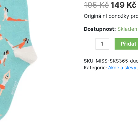
Yoga
195
Kč
149
Kč
Poses
duck
Originální ponožky pro
egg
Dostupnost:
Sklade
množství
Přidat
SKU:
MISS-SKS365-du
Kategorie:
Akce a slevy