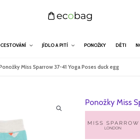
CESTOVÁNÍ
JÍDLO A PITÍ
PONOŽKY
DĚTI
N
Ponožky Miss Sparrow 37-41 Yoga Poses duck egg
Ponožky Miss S
Ponožky
Původn
Miss
cena
Sparrow
37-
byla:
41
195 Kč