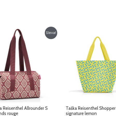
Původní
Aktuální
Původní
Aktuální
Sleva!
cena
cena
cena
cena
byla:
je:
byla:
je:
479 Kč.
379 Kč.
459 Kč.
329 Kč.
a Reisenthel Allrounder S
Taška Reisenthel Shoppe
nds rouge
signature lemon