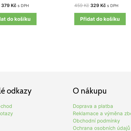
č
379
Kč
459
Kč
329
Kč
s DPH
s DPH
dat do košíku
Přidat do košíku
lé odkazy
O nákupu
bchod
Doprava a platba
otazy
Reklamace a výměna zb
Obchodní podmínky
Ochrana osobních údajů