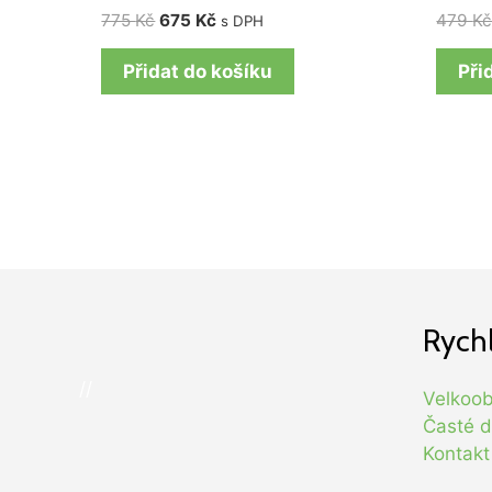
775
Kč
675
Kč
479
K
s DPH
Přidat do košíku
Při
Rych
//
Velkoo
Časté d
Kontakt