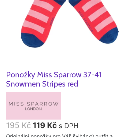
Ponožky Miss Sparrow 37-41
Snowmen Stripes red
195
Kč
119
Kč
s DPH
Originální ponožky pro Váš švihácký outfit a