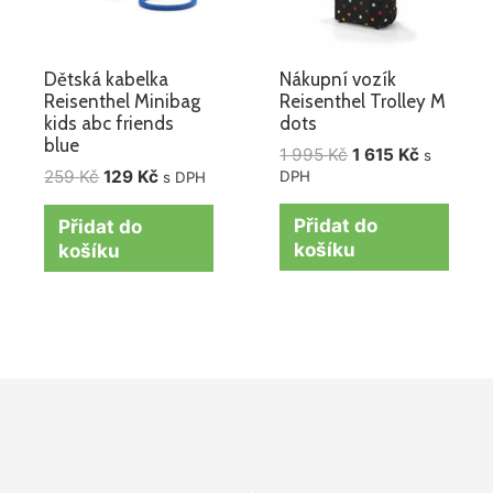
Dětská kabelka
Nákupní vozík
Reisenthel Minibag
Reisenthel Trolley M
kids abc friends
dots
blue
1 995
Kč
1 615
Kč
s
259
Kč
129
Kč
DPH
s DPH
Přidat do
Přidat do
košíku
košíku