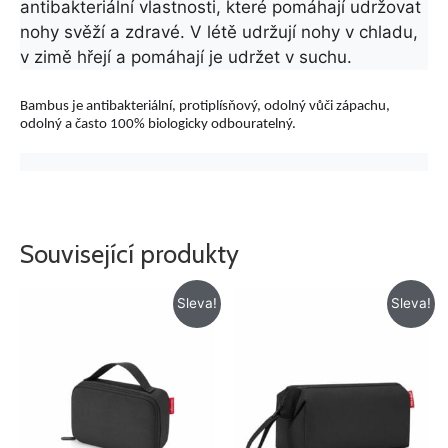
antibakteriální vlastnosti, které pomáhají udržovat
nohy svěží a zdravé. V létě udržují nohy v chladu,
v zimě hřejí a pomáhají je udržet v suchu.
Bambus je antibakteriální, protiplísňový, odolný vůči zápachu,
odolný a často 100% biologicky odbouratelný.
Související produkty
Původní
Aktuální
Původní
Aktuální
Sleva!
Sleva!
cena
cena
cena
cena
byla:
je:
byla:
je:
425 Kč.
299 Kč.
525 Kč.
425 Kč.