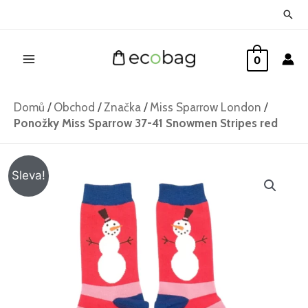
Přeskočit
Hled
na
Main
obsah
0
Menu
Domů
/
Obchod
/
Značka
/
Miss Sparrow London
/
Ponožky Miss Sparrow 37-41 Snowmen Stripes red
Ponožky
Původní
Aktuální
Sleva!
Miss
cena
cena
Sparrow
37-
byla:
je:
41
195 Kč.
119 Kč.
Snowmen
Stripes
red
množství