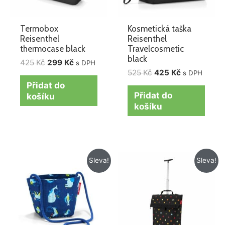
Termobox
Kosmetická taška
Reisenthel
Reisenthel
thermocase black
Travelcosmetic
black
425
Kč
299
Kč
s DPH
525
Kč
425
Kč
s DPH
Přidat do
Přidat do
košíku
košíku
Původní
Aktuální
Původní
Aktuální
Sleva!
Sleva!
cena
cena
cena
cena
byla:
je:
byla:
je:
259 Kč.
129 Kč.
1
1
995 Kč.
615 Kč.