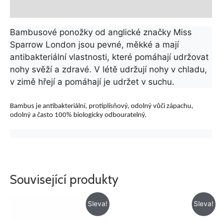
Další informace
Bambusové ponožky od anglické značky Miss
Sparrow London jsou pevné, měkké a mají
antibakteriální vlastnosti, které pomáhají udržovat
nohy svěží a zdravé. V létě udržují nohy v chladu,
v zimě hřejí a pomáhají je udržet v suchu.
Bambus je antibakteriální, protiplísňový, odolný vůči zápachu,
odolný a často 100% biologicky odbouratelný.
Související produkty
Původní
Aktuální
Původní
Aktuální
Sleva!
Sleva!
cena
cena
cena
cena
byla:
je:
byla:
je: