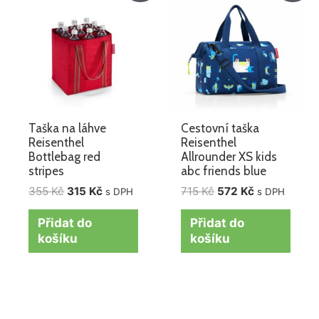
byla:
je:
byla:
je:
355 Kč.
315 Kč.
715 Kč.
572 Kč.
Taška na láhve
Cestovní taška
Reisenthel
Reisenthel
Bottlebag red
Allrounder XS kids
stripes
abc friends blue
355
Kč
315
Kč
715
Kč
572
Kč
s DPH
s DPH
Přidat do
Přidat do
košíku
košíku