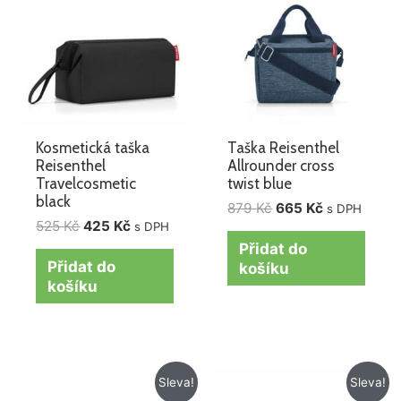
525 Kč.
425 Kč.
879 Kč.
665 Kč.
Kosmetická taška
Taška Reisenthel
Reisenthel
Allrounder cross
Travelcosmetic
twist blue
black
879
Kč
665
Kč
s DPH
525
Kč
425
Kč
s DPH
Přidat do
Přidat do
košíku
košíku
Původní
Aktuální
Původní
Aktuální
Sleva!
Sleva!
cena
cena
cena
cena