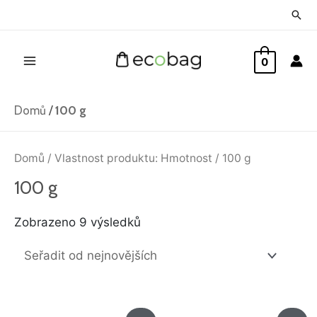
Přeskočit
Hled
na
Main
obsah
0
Menu
Domů
/
100 g
Seřazeno
od
Domů
/ Vlastnost produktu: Hmotnost / 100 g
nejnovějších
100 g
Zobrazeno 9 výsledků