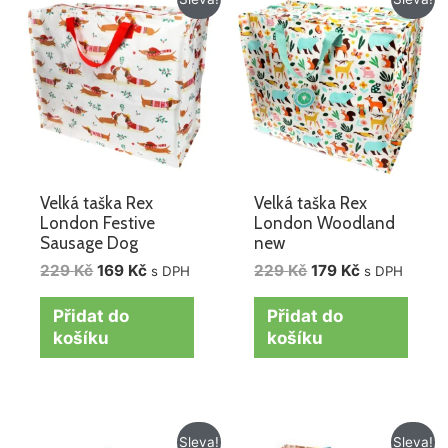
cena
cena
cena
cena
byla:
je:
byla:
je:
229 Kč.
169 Kč.
229 Kč.
179 Kč.
Velká taška Rex
Velká taška Rex
London Festive
London Woodland
Sausage Dog
new
229
Kč
169
Kč
229
Kč
179
Kč
s DPH
s DPH
Přidat do
Přidat do
košíku
košíku
Původní
Aktuální
Původní
Aktuální
Sleva!
Sleva!