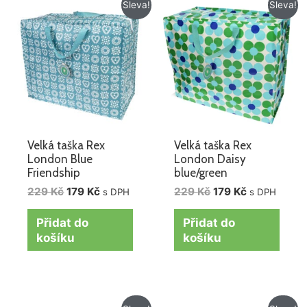
Původní
Aktuální
Původní
Aktuální
Sleva!
Sleva!
cena
cena
cena
cena
byla:
je:
byla:
je:
229 Kč.
179 Kč.
229 Kč.
179 Kč.
Velká taška Rex
Velká taška Rex
London Blue
London Daisy
Friendship
blue/green
229
Kč
179
Kč
229
Kč
179
Kč
s DPH
s DPH
Přidat do
Přidat do
košíku
košíku
Původní
Aktuální
Původní
Aktuální