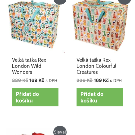
cena
cena
cena
cena
byla:
je:
byla:
je:
229 Kč.
169 Kč.
229 Kč.
169 Kč.
Velká taška Rex
Velká taška Rex
London Wild
London Colourful
Wonders
Creatures
229
Kč
169
Kč
229
Kč
169
Kč
s DPH
s DPH
Přidat do
Přidat do
košíku
košíku
Původní
Aktuální
Sleva!