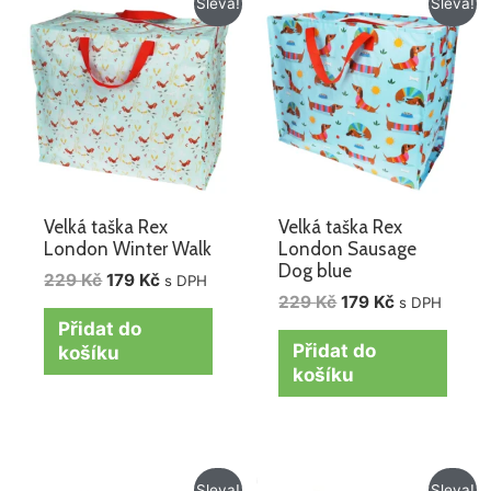
Sleva!
Sleva!
cena
cena
cena
cena
byla:
je:
byla:
je:
229 Kč.
179 Kč.
229 Kč.
179 Kč.
Velká taška Rex
Velká taška Rex
London Winter Walk
London Sausage
Dog blue
229
Kč
179
Kč
s DPH
229
Kč
179
Kč
s DPH
Přidat do
Přidat do
košíku
košíku
Původní
Aktuální
Původní
Aktuální
Sleva!
Sleva!