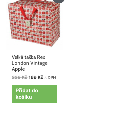
cena
cena
byla:
je:
229 Kč.
169 Kč.
Velká taška Rex
London Vintage
Apple
229
Kč
169
Kč
s DPH
Přidat do
košíku