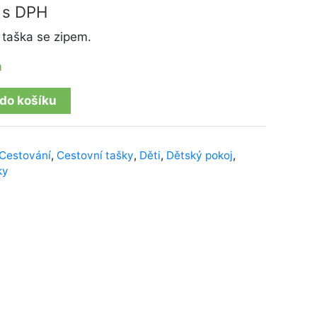
s DPH
 taška se zipem.
m
 do košíku
Cestování
,
Cestovní tašky
,
Děti
,
Dětský pokoj
,
ky