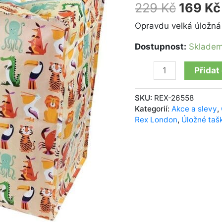
Creatures
229
Kč
169
Kč
množství
Opravdu velká úložná
Dostupnost:
Sklade
Přidat
SKU:
REX-26558
Kategorií:
Akce a slevy
,
Rex London
,
Úložné taš