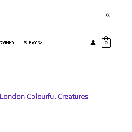
Hledat
OVINKY
SLEVY %
0
 London Colourful Creatures
ní
Aktuální
cena
je:
.
169 Kč.