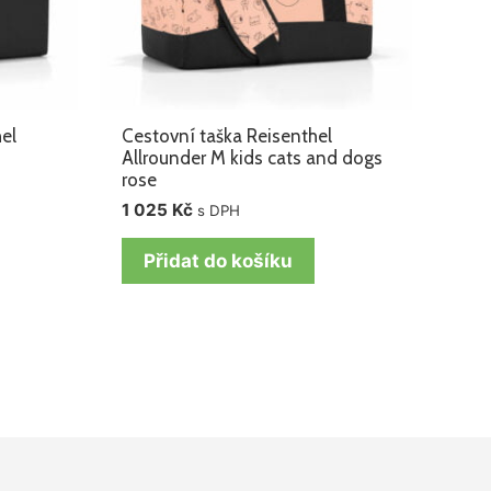
el
Cestovní taška Reisenthel
Allrounder M kids cats and dogs
rose
1 025
Kč
s DPH
Přidat do košíku