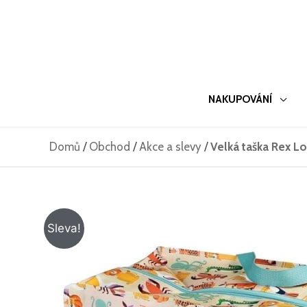
Přeskočit
na
obsah
NAKUPOVÁNÍ
Domů
/
Obchod
/
Akce a slevy
/
Velká taška Rex L
Sleva!