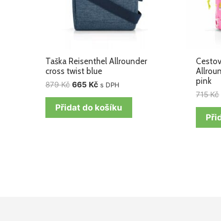
Taška Reisenthel Allrounder
Cestov
cross twist blue
Allrou
pink
879
Kč
665
Kč
s DPH
715
Kč
Přidat do košíku
Při