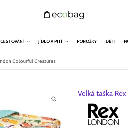
CESTOVÁNÍ
JÍDLO A PITÍ
PONOŽKY
DĚTI
N
ondon Colourful Creatures
Velká taška Rex
Velká
Původ
taška
cena
Rex
London
byla:
Colourful
229 Kč