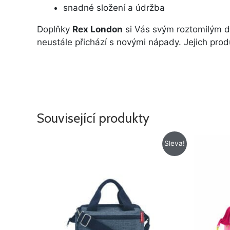
snadné složení a údržba
Doplňky
Rex London
si Vás svým roztomilým de
neustále přichází s novými nápady. Jejich prod
Související produkty
Původní
Aktuální
Sleva!
cena
cena
byla:
je:
879 Kč.
665 Kč.