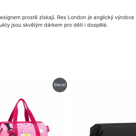
signem prostě získají. Rex London je anglický výrobce n
ukty jsou skvělým dárkem pro děti i dospělé.
Původní
Aktuální
Původní
Aktuální
Sleva!
cena
cena
cena
cena
byla:
je:
byla:
je:
715 Kč.
572 Kč.
525 Kč.
425 Kč.