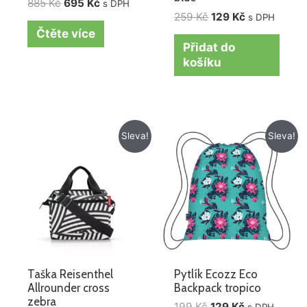
885
Kč
695
Kč
s DPH
259
Kč
129
Kč
s DPH
Čtěte více
Přidat do
košíku
Původní
Aktuální
Původní
Aktuální
Sleva!
Sleva!
cena
cena
cena
cena
byla:
je:
byla:
je:
779 Kč.
665 Kč.
199 Kč.
129 Kč.
Taška Reisenthel
Pytlík Ecozz Eco
Allrounder cross
Backpack tropico
zebra
199
Kč
129
Kč