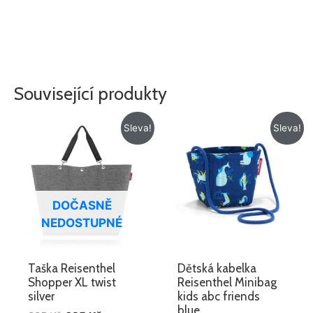
Související produkty
Původní
Aktuální
Původní
Aktuální
Sleva!
Sleva!
cena
cena
cena
cena
byla:
je:
byla:
je:
885 Kč.
695 Kč.
259 Kč.
129 Kč.
DOČASNĚ
NEDOSTUPNÉ
Taška Reisenthel
Dětská kabelka
Shopper XL twist
Reisenthel Minibag
silver
kids abc friends
blue