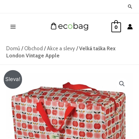
Přeskočit
Hled
na
Main
obsah
0
Menu
Domů
/
Obchod
/
Akce a slevy
/
Velká taška Rex
London Vintage Apple
Velká
Původní
Aktuální
Sleva!
taška
cena
cena
Rex
London
byla:
je:
Vintage
229 Kč.
169 Kč.
Apple
množství