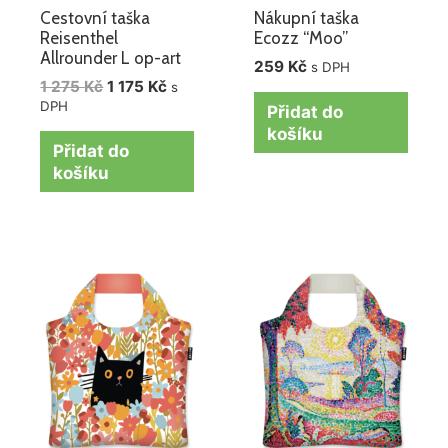
Cestovní taška
Nákupní taška
Reisenthel
Ecozz “Moo”
Allrounder L op-art
259
Kč
s DPH
1 275
Kč
1 175
Kč
s
DPH
Přidat do
košíku
Přidat do
košíku