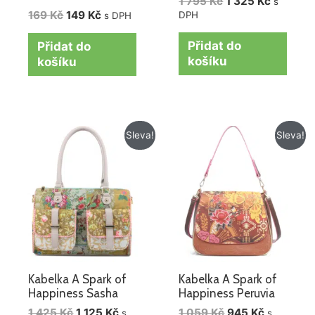
1 795
Kč
1 325
Kč
s
169
Kč
149
Kč
DPH
s DPH
Přidat do
Přidat do
košíku
košíku
Původní
Aktuální
Původní
Aktuální
Sleva!
Sleva!
cena
cena
cena
cena
byla:
je:
byla:
je:
1
1
1
945 Kč.
425 Kč.
125 Kč.
059 Kč.
Kabelka A Spark of
Kabelka A Spark of
Happiness Sasha
Happiness Peruvia
1 425
Kč
1 125
Kč
1 059
Kč
945
Kč
s
s