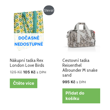
Původní
Aktuální
Sleva!
cena
cena
byla:
je:
125 Kč.
105 Kč.
DOČASNĚ
NEDOSTUPNÉ
Nákupní taška Rex
Cestovní taška
London Love Birds
Reisenthel
Allrounder M snake
125
Kč
105
Kč
s DPH
sand
995
Kč
s DPH
Čtěte více
Přidat do
košíku