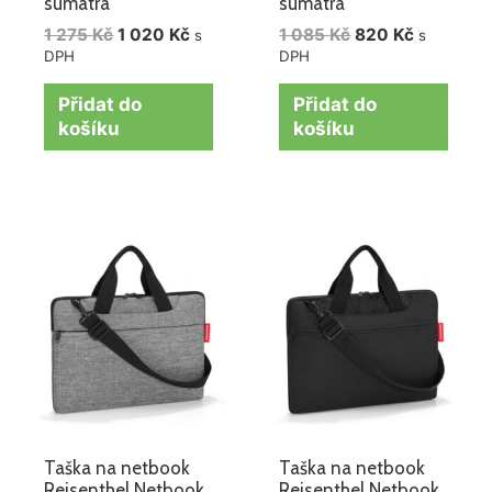
sumatra
sumatra
1 275
Kč
1 020
Kč
1 085
Kč
820
Kč
s
s
DPH
DPH
Přidat do
Přidat do
košíku
košíku
Taška na netbook
Taška na netbook
Reisenthel Netbook
Reisenthel Netbook