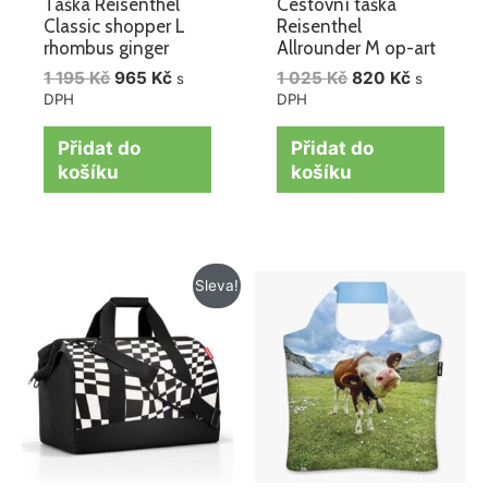
Taška Reisenthel
Cestovní taška
Classic shopper L
Reisenthel
rhombus ginger
Allrounder M op-art
1 195
Kč
965
Kč
1 025
Kč
820
Kč
s
s
DPH
DPH
Přidat do
Přidat do
košíku
košíku
Původní
Aktuální
Sleva!
cena
cena
byla:
je:
1
1
275 Kč.
175 Kč.