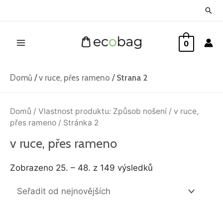
Přeskočit
Hled
na
Main
obsah
0
Menu
Domů
/
v ruce, přes rameno
/
Strana 2
Seřazeno
od
Domů
/ Vlastnost produktu: Způsob nošení /
v ruce,
nejnovějších
přes rameno
/ Stránka 2
v ruce, přes rameno
Zobrazeno 25. – 48. z 149 výsledků