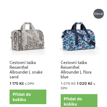
Původní
Aktuáln
Sleva!
cena
cena
byla:
je:
1
1
275 Kč.
020 Kč.
Cestovní taška
Cestovní taška
Reisenthel
Reisenthel
Allrounder L snake
Allrounder L flora
sand
blue
1 175
Kč
1 275
Kč
1 020
Kč
s DPH
s
DPH
Přidat do
Přidat do
košíku
košíku