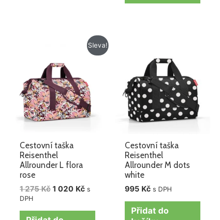
Původní
Aktuální
Sleva!
cena
cena
byla:
je:
1
1
275 Kč.
020 Kč.
Cestovní taška
Cestovní taška
Reisenthel
Reisenthel
Allrounder L flora
Allrounder M dots
rose
white
1 275
Kč
1 020
Kč
995
Kč
s
s DPH
DPH
Přidat do