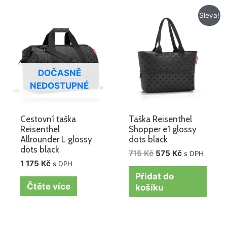
Původní
Aktuální
Sleva!
cena
cena
byla:
je:
715 Kč.
575 Kč.
DOČASNĚ
NEDOSTUPNÉ
Cestovní taška
Taška Reisenthel
Reisenthel
Shopper e1 glossy
Allrounder L glossy
dots black
dots black
715
Kč
575
Kč
s DPH
1 175
Kč
s DPH
Přidat do
Čtěte více
košíku