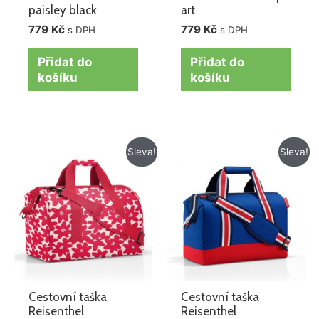
paisley black
art
779
Kč
779
Kč
s DPH
s DPH
Přidat do
Přidat do
košíku
košíku
Původní
Aktuální
Původní
Aktuální
Sleva!
Sleva!
cena
cena
cena
cena
byla:
je:
byla:
je:
1
1
1
785 Kč.
275 Kč.
145 Kč.
085 Kč.
Cestovní taška
Cestovní taška
Reisenthel
Reisenthel