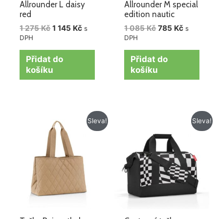
Allrounder L daisy
Allrounder M special
red
edition nautic
1 275
Kč
1 145
Kč
1 085
Kč
785
Kč
s
s
DPH
DPH
Přidat do
Přidat do
košíku
košíku
Původní
Aktuální
Původní
Aktuální
Sleva!
Sleva!
cena
cena
cena
cena
byla:
je:
byla:
je:
1
965 Kč.
1
820 Kč.
195 Kč.
025 Kč.