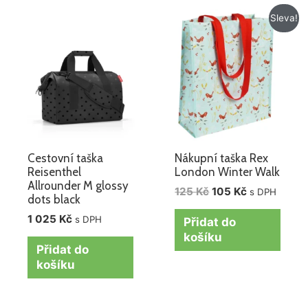
Původní
Aktuální
Sleva!
cena
cena
byla:
je:
125 Kč.
105 Kč.
Cestovní taška
Nákupní taška Rex
Reisenthel
London Winter Walk
Allrounder M glossy
125
Kč
105
Kč
s DPH
dots black
1 025
Kč
s DPH
Přidat do
košíku
Přidat do
košíku