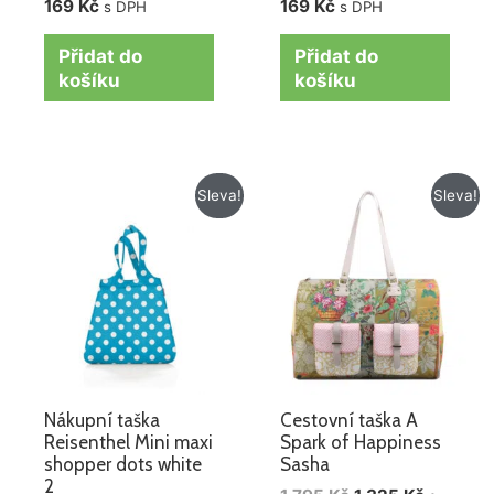
169
Kč
169
Kč
s DPH
s DPH
Přidat do
Přidat do
košíku
košíku
Původní
Aktuální
Původní
Aktuální
Sleva!
Sleva!
cena
cena
cena
cena
byla:
je:
byla:
je:
169 Kč.
149 Kč.
1
1
795 Kč.
325 Kč.
Nákupní taška
Cestovní taška A
Reisenthel Mini maxi
Spark of Happiness
shopper dots white
Sasha
2