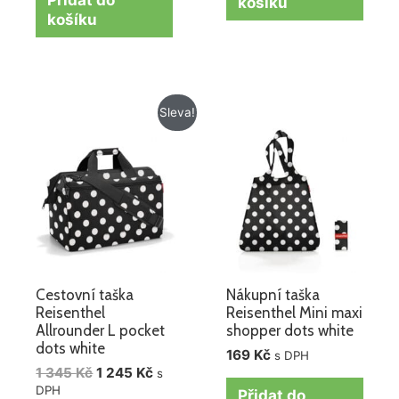
Přidat do
košíku
košíku
Původní
Aktuální
Sleva!
cena
cena
byla:
je:
1
1
345 Kč.
245 Kč.
Cestovní taška
Nákupní taška
Reisenthel
Reisenthel Mini maxi
Allrounder L pocket
shopper dots white
dots white
169
Kč
s DPH
1 345
Kč
1 245
Kč
s
DPH
Přidat do