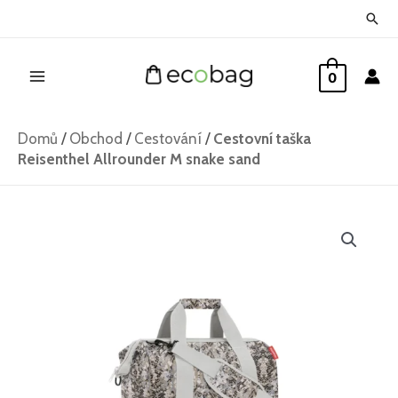
Přeskočit
Hled
na
Main
obsah
0
Menu
Domů
/
Obchod
/
Cestování
/
Cestovní taška
Reisenthel Allrounder M snake sand
Cestovní
taška
Reisenthel
Allrounder
M
snake
sand
množství