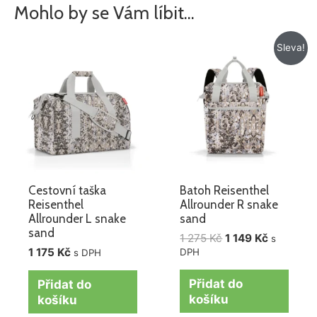
Mohlo by se Vám líbit…
Původní
Aktuální
Sleva!
cena
cena
byla:
je:
1
1
275 Kč.
149 Kč.
Cestovní taška
Batoh Reisenthel
Reisenthel
Allrounder R snake
Allrounder L snake
sand
sand
1 275
Kč
1 149
Kč
s
1 175
Kč
DPH
s DPH
Přidat do
Přidat do
košíku
košíku