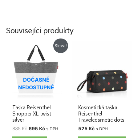
Související produkty
Původní
Aktuální
Sleva!
cena
cena
byla:
je:
885 Kč.
695 Kč.
DOČASNĚ
NEDOSTUPNÉ
Taška Reisenthel
Kosmetická taška
Shopper XL twist
Reisenthel
silver
Travelcosmetic dots
885
Kč
695
Kč
525
Kč
s DPH
s DPH