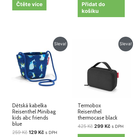
Čtěte více
Přidat do
košíku
Původní
Aktuální
Původní
Aktuální
Sleva!
Sleva!
cena
cena
cena
cena
byla:
je:
byla:
je:
259 Kč.
129 Kč.
425 Kč.
299 Kč.
Dětská kabelka
Termobox
Reisenthel Minibag
Reisenthel
kids abc friends
thermocase black
blue
425
Kč
299
Kč
s DPH
259
Kč
129
Kč
s DPH