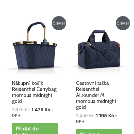
Původní
Aktuální
Původní
Aktuální
Sleva!
Sleva!
cena
cena
cena
cena
byla:
je:
byla:
je:
1
1
1
1
675 Kč.
475 Kč.
450 Kč.
195 Kč.
Nákupní košík
Cestovní taška
Reisenthel Carrybag
Reisenthel
rhombus midnight
Allrounder M
gold
rhombus midnight
gold
1 675
Kč
1 475
Kč
s
1 450
Kč
1 195
Kč
DPH
s
DPH
Přidat do