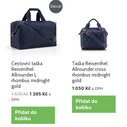
Původní
Aktuální
Sleva!
cena
cena
byla:
je:
1
1
575 Kč.
395 Kč.
Cestovní taška
Taška Reisenthel
Reisenthel
Allrounder cross
Allrounder L
rhombus midnight
rhombus midnight
gold
gold
1 050
Kč
s DPH
1 575
Kč
1 395
Kč
s
DPH
Přidat do
košíku
Přidat do
košíku