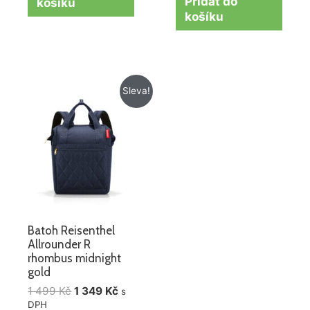
Přidat do
košíku
košíku
Původní
Aktuální
Sleva!
cena
cena
byla:
je:
1
1
499 Kč.
349 Kč.
Batoh Reisenthel
Allrounder R
rhombus midnight
gold
1 499
Kč
1 349
Kč
s
DPH