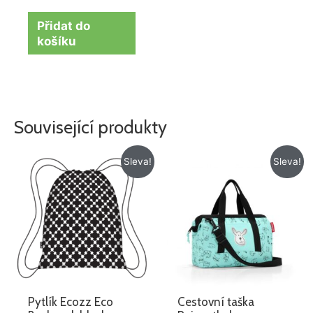
Přidat do
košíku
Související produkty
Původní
Aktuální
Původní
Aktuální
Sleva!
Sleva!
cena
cena
cena
cena
byla:
je:
byla:
je:
199 Kč.
129 Kč.
715 Kč.
572 Kč.
Pytlík Ecozz Eco
Cestovní taška