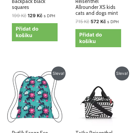
Backpack black
Reisenthel
squares
Allrounder XS kids
cats and dogs mint
199
Kč
129
Kč
s DPH
715
Kč
572
Kč
s DPH
Přidat do
Přidat do
košíku
košíku
Původní
Aktuální
Původní
Aktuální
Sleva!
Sleva!
cena
cena
cena
cena
byla:
je:
byla:
je:
199 Kč.
129 Kč.
779 Kč.
665 Kč.
Pytlík Ecozz Eco
Taška Reisenthel