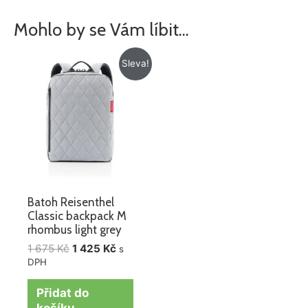
Mohlo by se Vám líbit…
Původní
Aktuální
Sleva!
cena
cena
byla:
je:
1
1
675 Kč.
425 Kč.
Batoh Reisenthel
Classic backpack M
rhombus light grey
1 675
Kč
1 425
Kč
s
DPH
Přidat do
košíku