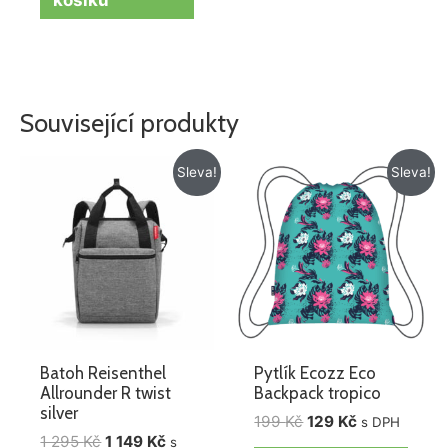
Související produkty
Původní
Aktuální
Původní
Aktuální
Sleva!
Sleva!
cena
cena
cena
cena
byla:
je:
byla:
je:
1
1
199 Kč.
129 Kč.
295 Kč.
149 Kč.
Batoh Reisenthel
Pytlík Ecozz Eco
Allrounder R twist
Backpack tropico
silver
199
Kč
129
Kč
s DPH
1 295
Kč
1 149
Kč
s