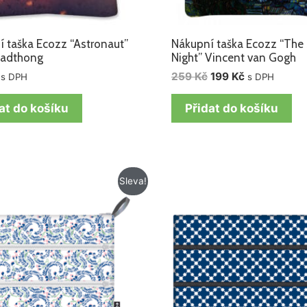
 taška Ecozz “Astronaut”
Nákupní taška Ecozz “The 
uadthong
Night” Vincent van Gogh
259
Kč
199
Kč
s DPH
s DPH
at do košíku
Přidat do košíku
Původní
Aktuální
Původní
Aktuální
Sleva!
cena
cena
cena
cena
byla:
je:
byla:
je:
179 Kč.
109 Kč.
179 Kč.
109 Kč.