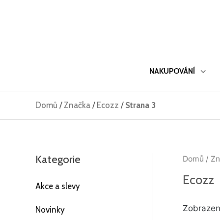
Přeskočit
na
obsah
NAKUPOVÁNÍ
Domů
/
Značka
/
Ecozz
/
Strana 3
Kategorie
Domů
/
Zn
Ecozz
Akce a slevy
Zobrazeno
Novinky