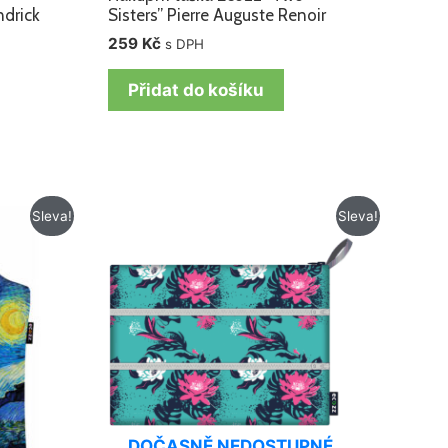
ndrick
Sisters” Pierre Auguste Renoir
259
Kč
s DPH
Přidat do košíku
Původní
Aktuální
Sleva!
Sleva!
cena
cena
byla:
je:
179 Kč.
109 Kč.
DOČASNĚ NEDOSTUPNÉ