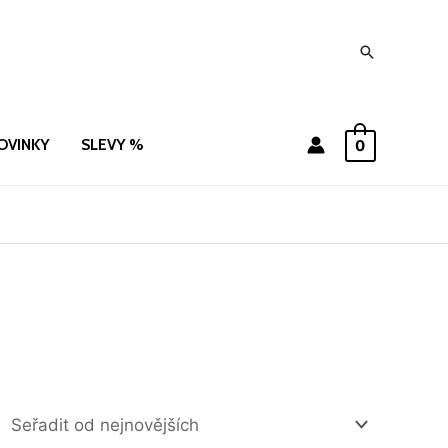
Hledat
OVINKY
SLEVY %
0