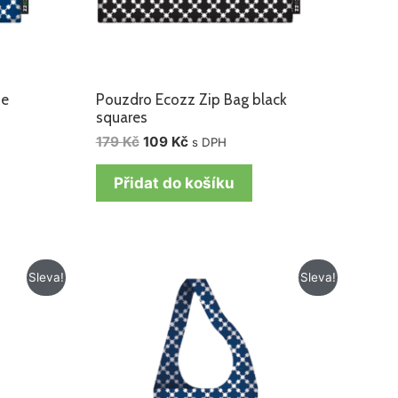
ue
Pouzdro Ecozz Zip Bag black
squares
179
Kč
109
Kč
s DPH
Přidat do košíku
Původní
Aktuální
Sleva!
Sleva!
cena
cena
byla:
je:
218 Kč.
128 Kč.