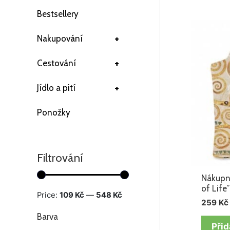
Bestsellery
+
Nakupování
+
Cestování
+
Jídlo a pití
Ponožky
Filtrování
Nákupní
of Life
Price:
109 Kč
—
548 Kč
259
Kč
Barva
Přid