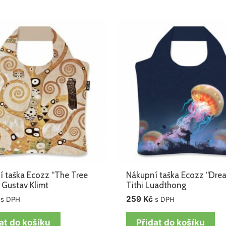
 taška Ecozz “The Tree
Nákupní taška Ecozz “Dre
” Gustav Klimt
Tithi Luadthong
259
Kč
s DPH
s DPH
at do košíku
Přidat do košíku