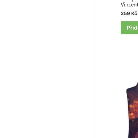
Vincen
259
Kč
Přid