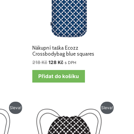
Nákupní taška Ecozz
Crossbodybag blue squares
218
Kč
128
Kč
s DPH
Přidat do košíku
Původní
Aktuální
Sleva!
Sleva!
cena
cena
byla:
je:
199 Kč.
129 Kč.