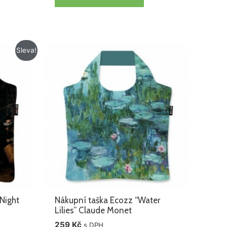
Sleva!
Night
Nákupní taška Ecozz “Water
Lilies” Claude Monet
259
Kč
s DPH