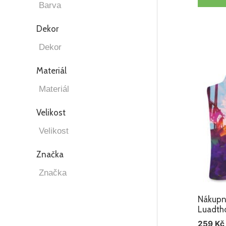
Dekor
Materiál
Velikost
Značka
Nákupní
Luadth
259
Kč