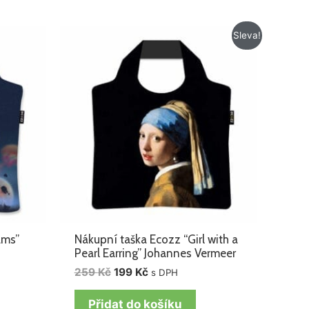
Původní
Aktuální
Sleva!
cena
cena
byla:
je:
259 Kč.
199 Kč.
ams”
Nákupní taška Ecozz “Girl with a
Pearl Earring” Johannes Vermeer
259
Kč
199
Kč
s DPH
Přidat do košíku