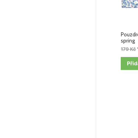
Pouzdro
spring
179
Kč
Přid