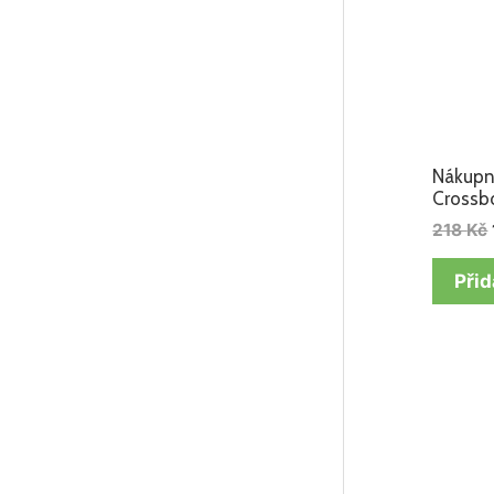
Nákupn
Crossb
218
Kč
Přid