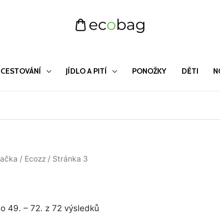
CESTOVÁNÍ
JÍDLO A PITÍ
PONOŽKY
DĚTI
N
Seřazeno
ačka
/
Ecozz
/ Stránka 3
od
nejnovějších
 49. – 72. z 72 výsledků