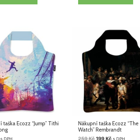
Původní
Aktuální
cena
cena
byla:
je:
259 Kč.
199 Kč.
 taška Ecozz “Jump” Tithi
Nákupní taška Ecozz “The 
ong
Watch” Rembrandt
259
Kč
199
Kč
s DPH
s DPH