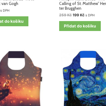
t van Gogh
Calling of St. Matthew” He
ter Brugghen
s DPH
259
Kč
199
Kč
s DPH
at do košíku
Přidat do košíku
Původní
Aktuální
cena
cena
byla:
je:
259 Kč.
199 Kč.