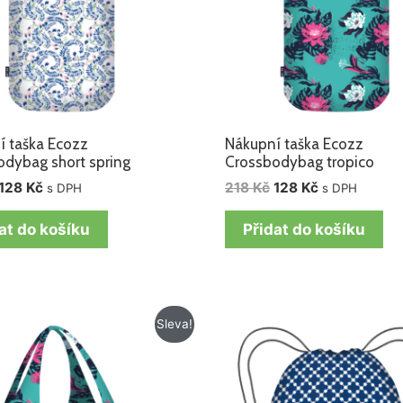
í taška Ecozz
Nákupní taška Ecozz
odybag short spring
Crossbodybag tropico
128
Kč
218
Kč
128
Kč
s DPH
s DPH
at do košíku
Přidat do košíku
Původní
Aktuální
Původní
Aktuální
Sleva!
cena
cena
cena
cena
byla:
je:
byla:
je:
199 Kč.
109 Kč.
199 Kč.
129 Kč.