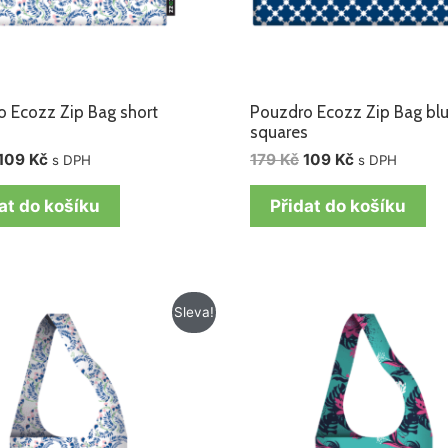
 Ecozz Zip Bag short
Pouzdro Ecozz Zip Bag bl
squares
109
Kč
179
Kč
109
Kč
s DPH
s DPH
at do košíku
Přidat do košíku
Původní
Aktuální
Původní
Aktuální
Sleva!
cena
cena
cena
cena
byla:
je:
byla:
je:
218 Kč.
128 Kč.
218 Kč.
128 Kč.