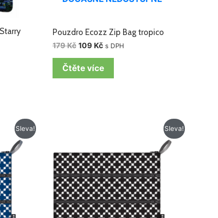
Starry
Pouzdro Ecozz Zip Bag tropico
179
Kč
109
Kč
s DPH
Čtěte více
Původní
Aktuální
Sleva!
Sleva!
cena
cena
byla:
je:
179 Kč.
109 Kč.