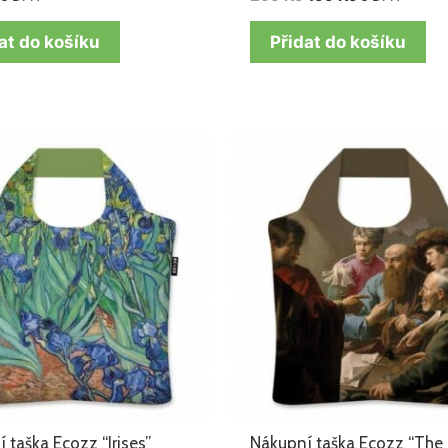
at do košíku
Přidat do košíku
Původní
Aktuální
cena
cena
byla:
je:
259 Kč.
199 Kč.
 taška Ecozz “Irises”
Nákupní taška Ecozz “The