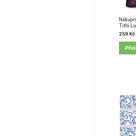
Nákupní
Tithi L
259
Kč
Přid