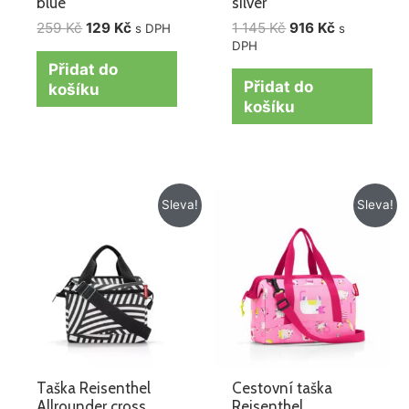
blue
silver
259
Kč
129
Kč
1 145
Kč
916
Kč
s DPH
s
DPH
Přidat do
Přidat do
košíku
košíku
Původní
Aktuální
Původní
Aktuální
Sleva!
Sleva!
cena
cena
cena
cena
byla:
je:
byla:
je:
779 Kč.
665 Kč.
715 Kč.
572 Kč.
Taška Reisenthel
Cestovní taška
Allrounder cross
Reisenthel