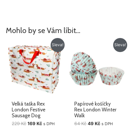
Mohlo by se Vám líbit…
Původní
Aktuální
Původní
Aktuální
Sleva!
Sleva!
cena
cena
cena
cena
byla:
je:
byla:
je:
229 Kč.
169 Kč.
64 Kč.
49 Kč.
Velká taška Rex
Papírové košíčky
London Festive
Rex London Winter
Sausage Dog
Walk
229
Kč
169
Kč
64
Kč
49
Kč
s DPH
s DPH