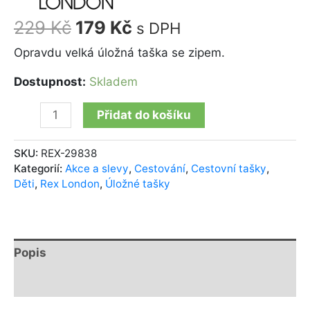
229
Kč
179
Kč
s DPH
Opravdu velká úložná taška se zipem.
Dostupnost:
Skladem
Přidat do košíku
SKU:
REX-29838
Kategorií:
Akce a slevy
,
Cestování
,
Cestovní tašky
,
Děti
,
Rex London
,
Úložné tašky
Popis
Další informace