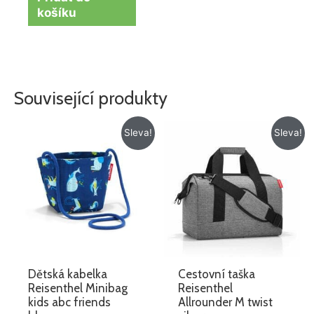
košíku
Související produkty
Původní
Aktuální
Původní
Aktuální
Sleva!
Sleva!
cena
cena
cena
cena
byla:
je:
byla:
je:
259 Kč.
129 Kč.
1
916 Kč.
145 Kč.
Dětská kabelka
Cestovní taška
Reisenthel Minibag
Reisenthel
kids abc friends
Allrounder M twist