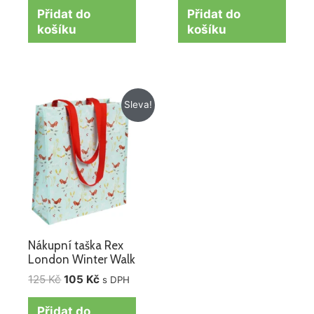
Přidat do
Přidat do
košíku
košíku
Původní
Aktuální
Sleva!
cena
cena
byla:
je:
125 Kč.
105 Kč.
Nákupní taška Rex
London Winter Walk
125
Kč
105
Kč
s DPH
Přidat do