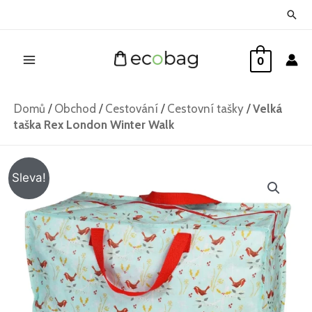
Přeskočit
Hled
na
Main
obsah
0
Menu
Domů
/
Obchod
/
Cestování
/
Cestovní tašky
/
Velká
taška Rex London Winter Walk
Velká
Původní
Aktuální
Sleva!
taška
cena
cena
Rex
London
byla:
je:
Winter
229 Kč.
179 Kč.
Walk
množství