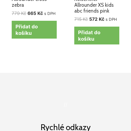
zebra
Allrounder XS kids
abc friends pink
779
Kč
665
Kč
s DPH
715
Kč
572
Kč
s DPH
Přidat do
Přidat do
košíku
košíku
//
Rychlé odkazy