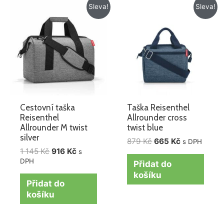
Původní
Aktuální
Původní
Aktuální
Sleva!
Sleva!
cena
cena
cena
cena
byla:
je:
byla:
je:
1
916 Kč.
879 Kč.
665 Kč.
145 Kč.
Cestovní taška
Taška Reisenthel
Reisenthel
Allrounder cross
Allrounder M twist
twist blue
silver
879
Kč
665
Kč
s DPH
1 145
Kč
916
Kč
s
DPH
Přidat do
košíku
Přidat do
košíku