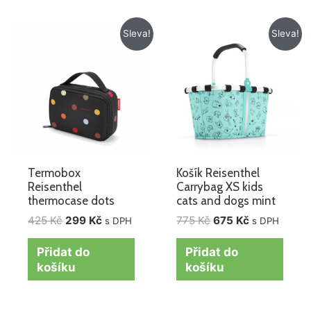
Původní
Aktuální
Původní
Aktuální
Sleva!
Sleva!
cena
cena
cena
cena
byla:
je:
byla:
je:
425 Kč.
299 Kč.
775 Kč.
675 Kč.
Termobox
Košík Reisenthel
Reisenthel
Carrybag XS kids
thermocase dots
cats and dogs mint
425
Kč
299
Kč
775
Kč
675
Kč
s DPH
s DPH
Přidat do
Přidat do
košíku
košíku