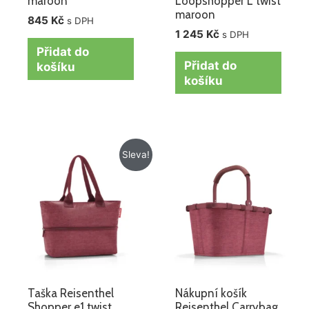
maroon
Loopshopper L twist
maroon
845
Kč
s DPH
1 245
Kč
s DPH
Přidat do
Přidat do
košíku
košíku
Původní
Aktuální
Sleva!
cena
cena
byla:
je:
715 Kč.
575 Kč.
Taška Reisenthel
Nákupní košík
Shopper e1 twist
Reisenthel Carrybag