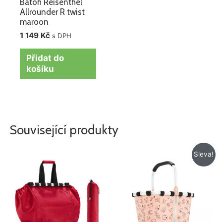
Batoh Reisenthel
Allrounder R twist
maroon
1 149
Kč
s DPH
Přidat do
košíku
Související produkty
Původní
Aktuální
Sleva!
cena
cena
byla:
je:
775 Kč.
675 Kč.