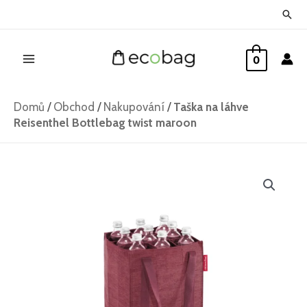
Přeskočit
Hled
na
Main
obsah
0
Menu
Domů
/
Obchod
/
Nakupování
/
Taška na láhve
Reisenthel Bottlebag twist maroon
Taška
na
láhve
Reisenthel
Bottlebag
twist
maroon
množství