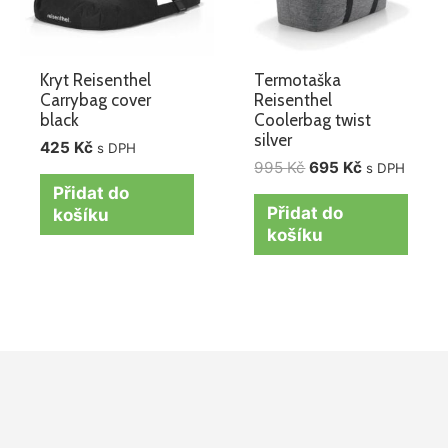
Kryt Reisenthel
Termotaška
Carrybag cover
Reisenthel
black
Coolerbag twist
silver
425
Kč
s DPH
995
Kč
695
Kč
s DPH
Přidat do
Přidat do
košíku
košíku