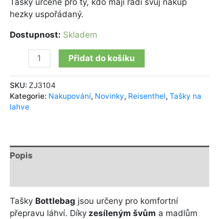
Tašky určené pro ty, kdo mají rádi svůj nákup
hezky uspořádaný.
Dostupnost:
Skladem
Přidat do košíku
SKU:
ZJ3104
Kategorie:
Nakupování
,
Novinky
,
Reisenthel
,
Tašky na
lahve
Popis
Další informace
Tašky
Bottlebag
jsou určeny pro komfortní
přepravu láhví. Díky
zesíleným švům
a madlům