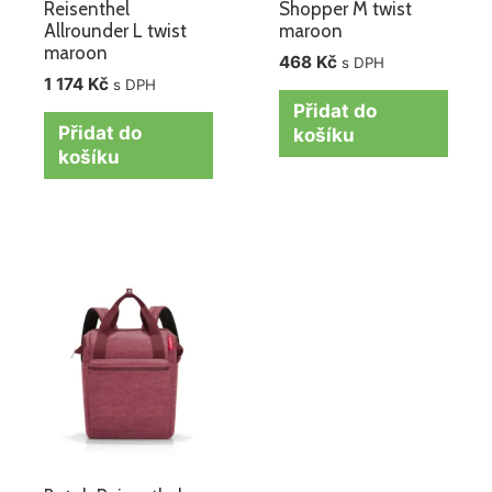
Reisenthel
Shopper M twist
Allrounder L twist
maroon
maroon
468
Kč
s DPH
1 174
Kč
s DPH
Přidat do
Přidat do
košíku
košíku