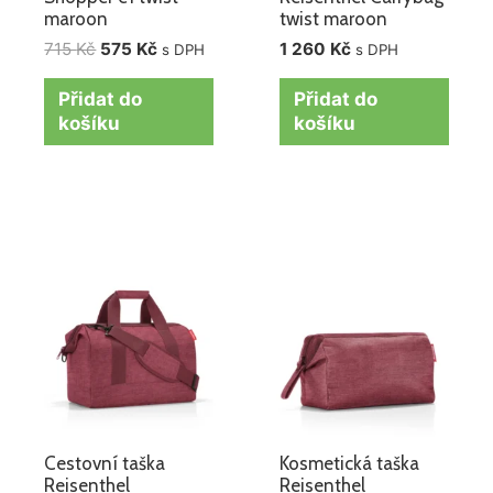
maroon
twist maroon
715
Kč
575
Kč
1 260
Kč
s DPH
s DPH
Přidat do
Přidat do
košíku
košíku
Cestovní taška
Kosmetická taška
Reisenthel
Reisenthel