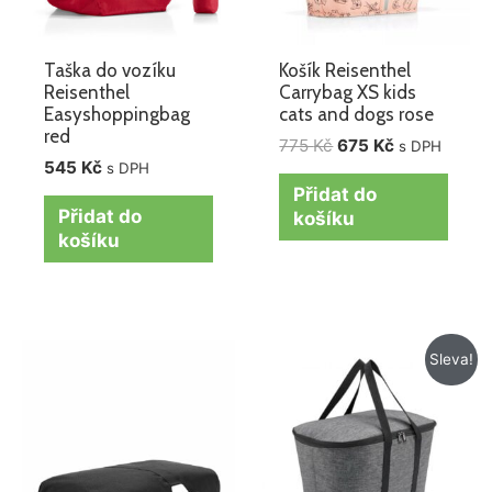
Taška do vozíku
Košík Reisenthel
Reisenthel
Carrybag XS kids
Easyshoppingbag
cats and dogs rose
red
775
Kč
675
Kč
s DPH
545
Kč
s DPH
Přidat do
Přidat do
košíku
košíku
Původní
Aktuální
Sleva!
cena
cena
byla:
je:
995 Kč.
695 Kč.