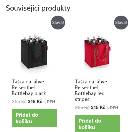
Související produkty
Původní
Aktuální
Původní
Aktuální
Sleva!
Sleva!
cena
cena
cena
cena
byla:
je:
byla:
je:
355 Kč.
315 Kč.
355 Kč.
315 Kč.
Taška na láhve
Taška na láhve
Reisenthel
Reisenthel
Bottlebag black
Bottlebag red
stripes
355
Kč
315
Kč
s DPH
355
Kč
315
Kč
s DPH
Přidat do
Přidat do
košíku
košíku