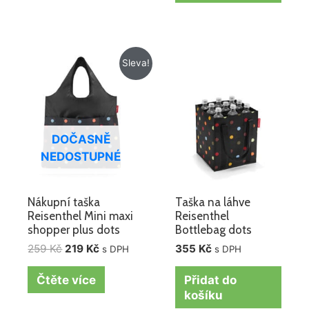
Původní
Aktuální
Sleva!
cena
cena
byla:
je:
259 Kč.
219 Kč.
DOČASNĚ
NEDOSTUPNÉ
Nákupní taška
Taška na láhve
Reisenthel Mini maxi
Reisenthel
shopper plus dots
Bottlebag dots
259
Kč
219
Kč
355
Kč
s DPH
s DPH
Čtěte více
Přidat do
košíku