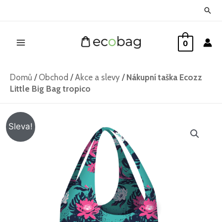
Přeskočit
Hled
na
Main
obsah
0
Menu
Domů
/
Obchod
/
Akce a slevy
/
Nákupní taška Ecozz
Little Big Bag tropico
Nákupní
Původní
Aktuální
Sleva!
taška
cena
cena
Ecozz
Little
byla:
je:
Big
199 Kč.
109 Kč.
Bag
tropico
množství