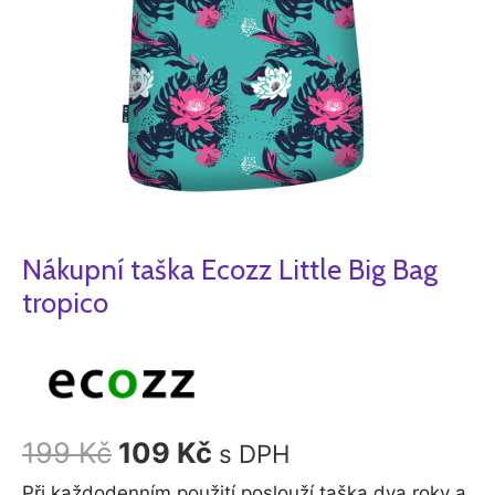
Nákupní taška Ecozz Little Big Bag
tropico
199
Kč
109
Kč
s DPH
Při každodenním použití poslouží taška dva roky a