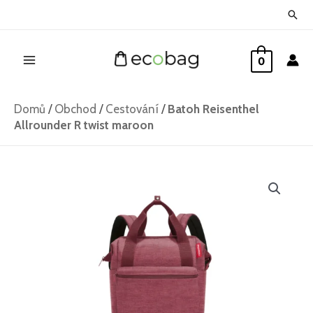
Přeskočit
Hled
na
Main
obsah
0
Menu
Domů
/
Obchod
/
Cestování
/
Batoh Reisenthel
Allrounder R twist maroon
Batoh
Reisenthel
Allrounder
R
twist
maroon
množství