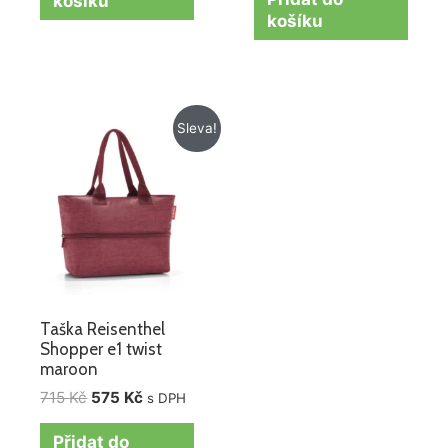
košíku
košíku
Původní
Aktuální
Sleva!
cena
cena
byla:
je:
715 Kč.
575 Kč.
Taška Reisenthel
Shopper e1 twist
maroon
715
Kč
575
Kč
s DPH
Přidat do