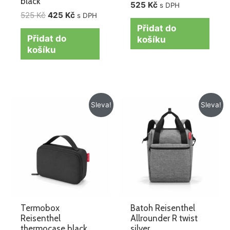
black
525
Kč
s DPH
525
Kč
425
Kč
s DPH
Přidat do
Přidat do
košíku
košíku
Původní
Aktuální
Původní
Aktuální
Sleva!
Sleva!
cena
cena
cena
cena
byla:
je:
byla:
je:
425 Kč.
299 Kč.
1
1
295 Kč.
149 Kč.
Termobox
Batoh Reisenthel
Reisenthel
Allrounder R twist
thermocase black
silver