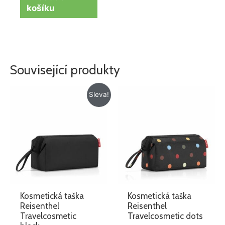
košíku
Související produkty
Původní
Aktuální
Sleva!
cena
cena
byla:
je:
525 Kč.
425 Kč.
Kosmetická taška
Kosmetická taška
Reisenthel
Reisenthel
Travelcosmetic
Travelcosmetic dots