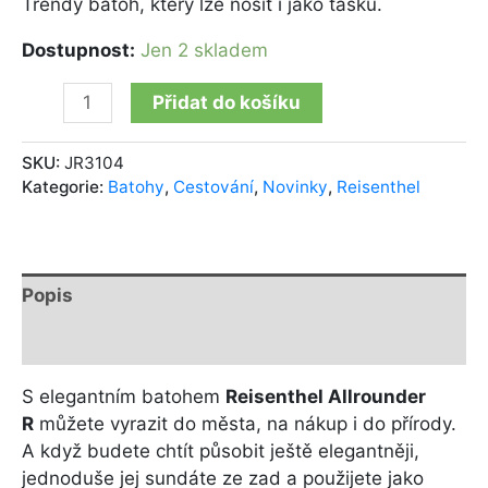
Trendy batoh, který lze nosit i jako tašku.
Dostupnost:
Jen 2 skladem
Přidat do košíku
SKU:
JR3104
Kategorie:
Batohy
,
Cestování
,
Novinky
,
Reisenthel
Popis
Další informace
S elegantním batohem
Reisenthel Allrounder
R
můžete vyrazit do města, na nákup i do přírody.
A když budete chtít působit ještě elegantněji,
jednoduše jej sundáte ze zad a použijete jako