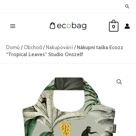
Přeskočit
Hled
na
Main
obsah
0
Menu
Domů
/
Obchod
/
Nakupování
/
Nákupní taška Ecozz
“Tropical Leaves” Studio Onszelf
Nákupní
taška
Ecozz
"Tropical
Leaves"
Studio
Onszelf
množství