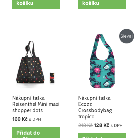
košíku
košíku
Původní
Aktuální
Sleva!
cena
cena
byla:
je:
218 Kč.
128 Kč.
Nákupní taška
Nákupní taška
Reisenthel Mini maxi
Ecozz
shopper dots
Crossbodybag
tropico
169
Kč
s DPH
218
Kč
128
Kč
s DPH
Přidat do