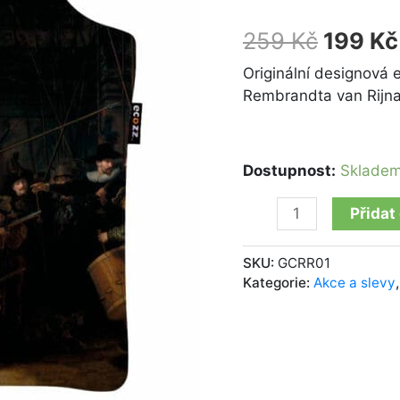
Watch"
Rembrandt
259
Kč
199
Kč
množství
Originální designová 
Rembrandta van Rijna
Dostupnost:
Sklade
Přidat
SKU:
GCRR01
Kategorie:
Akce a slevy