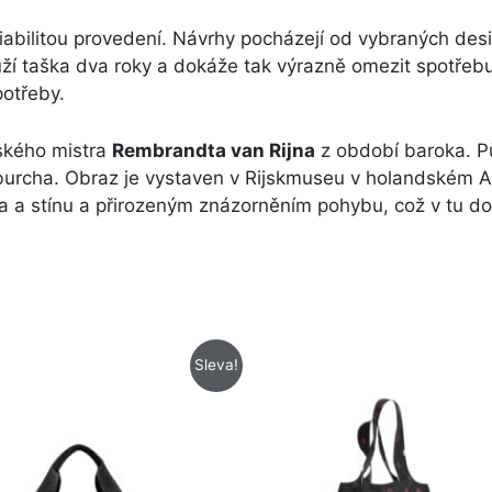
riabilitou provedení. Návrhy pocházejí od vybraných des
ží taška dva roky a dokáže tak výrazně omezit spotřebu 
potřeby.
dského mistra
Rembrandta van Rijna
z období baroka. Pů
rcha. Obraz je vystaven v Rijskmuseu v holandském Am
a a stínu a přirozeným znázorněním pohybu, což v tu d
Původní
Aktuální
Sleva!
cena
cena
byla:
je:
779 Kč.
665 Kč.