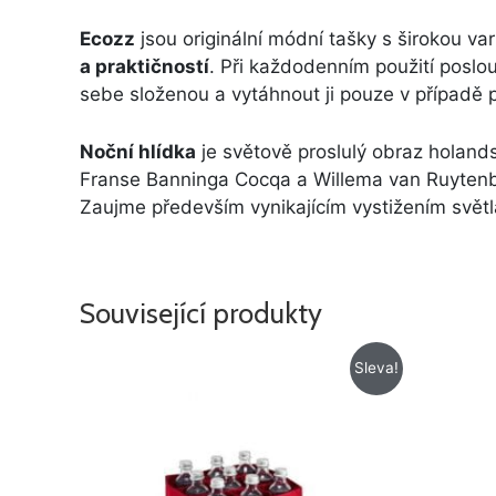
Ecozz
jsou originální módní tašky s širokou va
a praktičností
. Při každodenním použití poslou
sebe složenou a vytáhnout ji pouze v případě 
Noční hlídka
je světově proslulý obraz holan
Franse Banninga Cocqa a Willema van Ruytenbu
Zaujme především vynikajícím vystižením světl
Související produkty
Původní
Aktuální
Sleva!
cena
cena
byla:
je:
355 Kč.
315 Kč.