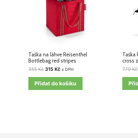
Taška na láhve Reisenthel
Taška 
Bottlebag red stripes
cross 
355
Kč
315
Kč
779
Kč
s DPH
Přidat do košíku
Při