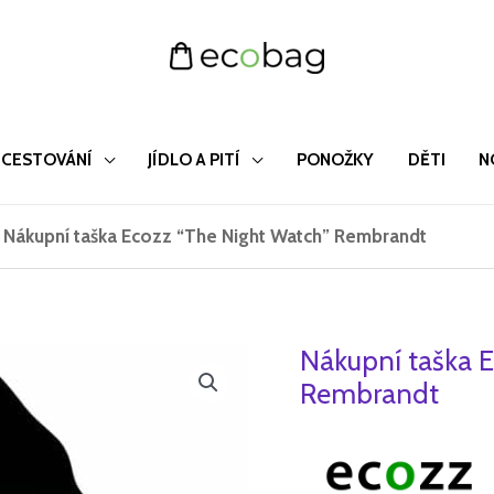
CESTOVÁNÍ
JÍDLO A PITÍ
PONOŽKY
DĚTI
N
/
Nákupní taška Ecozz “The Night Watch” Rembrandt
Nákupní taška E
Nákupní
Původ
taška
Rembrandt
cena
Ecozz
"The
byla:
Night
259 Kč