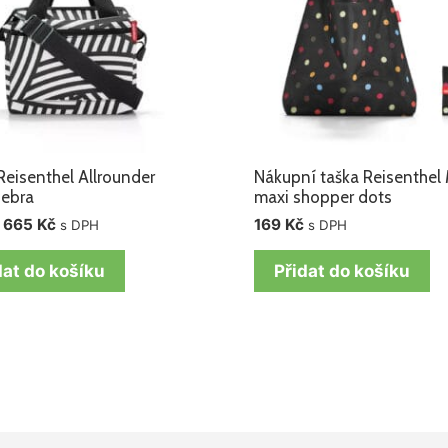
Reisenthel Allrounder
Nákupní taška Reisenthel 
zebra
maxi shopper dots
665
Kč
169
Kč
s DPH
s DPH
dat do košíku
Přidat do košíku