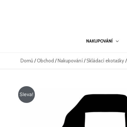
Přeskočit
na
obsah
NAKUPOVÁNÍ
Domů
/
Obchod
/
Nakupování
/
Skládací ekotašky
Sleva!