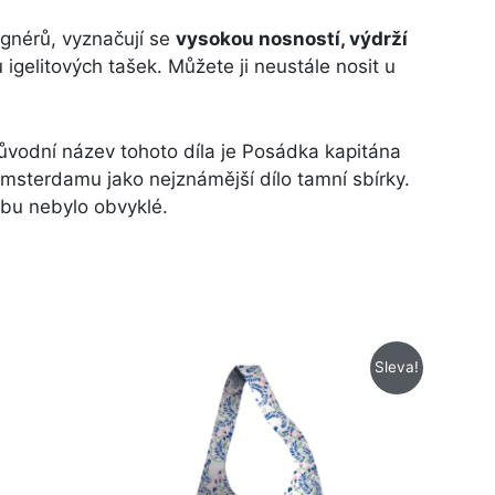
ignérů, vyznačují se
vysokou nosností, výdrží
igelitových tašek. Můžete ji neustále nosit u
vodní název tohoto díla je Posádka kapitána
sterdamu jako nejznámější dílo tamní sbírky.
obu nebylo obvyklé.
Původní
Aktuální
Sleva!
cena
cena
byla:
je:
218 Kč.
128 Kč.