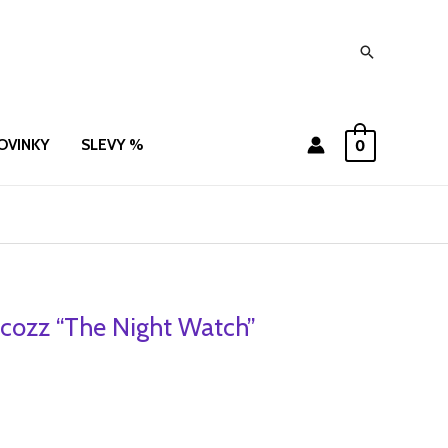
Hledat
OVINKY
SLEVY %
0
cozz “The Night Watch”
ní
Aktuální
cena
je:
.
199 Kč.