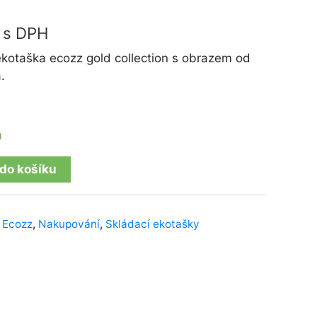
s DPH
ekotaška ecozz gold collection s obrazem od
.
m
 do košíku
,
Ecozz
,
Nakupování
,
Skládací ekotašky