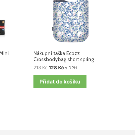
Mini
Nákupní taška Ecozz
Crossbodybag short spring
218
Kč
128
Kč
s DPH
Přidat do košíku