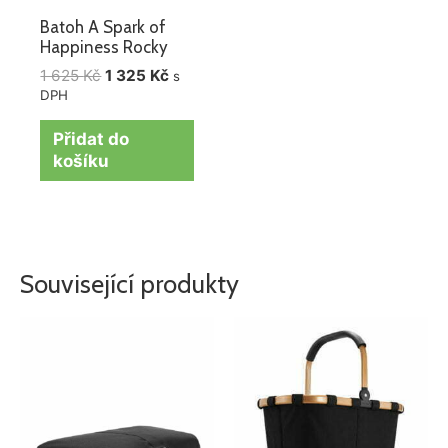
Batoh A Spark of
Happiness Rocky
1 625
Kč
1 325
Kč
s
DPH
Přidat do
košíku
Související produkty