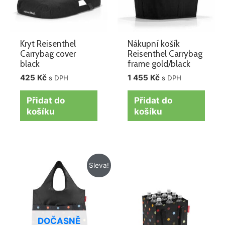
Kryt Reisenthel
Nákupní košík
Carrybag cover
Reisenthel Carrybag
black
frame gold/black
425
Kč
1 455
Kč
s DPH
s DPH
Přidat do
Přidat do
košíku
košíku
Původní
Aktuální
Sleva!
cena
cena
byla:
je:
259 Kč.
219 Kč.
DOČASNĚ