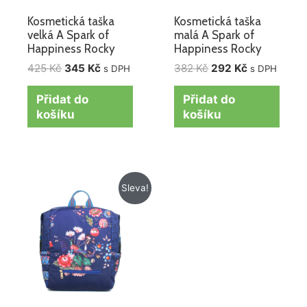
Kosmetická taška
Kosmetická taška
velká A Spark of
malá A Spark of
Happiness Rocky
Happiness Rocky
425
Kč
345
Kč
382
Kč
292
Kč
s DPH
s DPH
Přidat do
Přidat do
košíku
košíku
Původní
Aktuální
Sleva!
cena
cena
byla:
je:
1
1
625 Kč.
325 Kč.