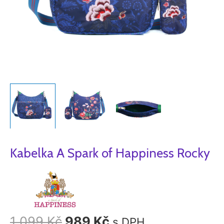
Kabelka A Spark of Happiness Rocky
1 099
Kč
989
Kč
s DPH