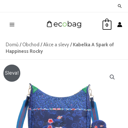
Přeskočit
Hled
na
Main
obsah
0
Menu
Domů
/
Obchod
/
Akce a slevy
/
Kabelka A Spark of
Happiness Rocky
Kabelka
Původní
Aktuální
Sleva!
A
cena
cena
Spark
of
byla:
je:
Happiness
1
989 Kč.
Rocky
množství
099 Kč.