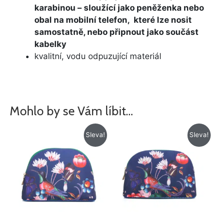
karabinou – sloužící jako peněženka nebo
obal na mobilní telefon, které lze nosit
samostatně, nebo připnout jako součást
kabelky
kvalitní, vodu odpuzující materiál
Mohlo by se Vám líbit…
Původní
Aktuální
Původní
Aktuální
Sleva!
Sleva!
cena
cena
cena
cena
byla:
je:
byla:
je:
425 Kč.
345 Kč.
382 Kč.
292 Kč.