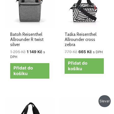
295 Kč.
149 Kč.
Batoh Reisenthel
Taška Reisenthel
Allrounder R twist
Allrounder cross
silver
zebra
1 295
Kč
1 149
Kč
779
Kč
665
Kč
s
s DPH
DPH
Přidat do
Přidat do
košíku
košíku
Původní
Aktuální
Sleva!
cena
cena
byla:
je:
525 Kč.
425 Kč.