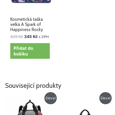
Kosmetická taška
velká A Spark of
Happiness Rocky
425
Kč
345
Kč
s DPH
Přidat do
košíku
Související produkty
Původní
Aktuální
Původní
Aktuální
Sleva!
Sleva!
cena
cena
cena
cena
byla:
je:
byla:
je:
1
1
779 Kč.
665 Kč.