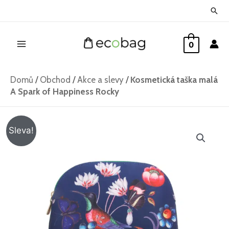
Přeskočit
Hled
na
Main
obsah
0
Menu
Domů
/
Obchod
/
Akce a slevy
/
Kosmetická taška malá
A Spark of Happiness Rocky
Kosmetická
Původní
Aktuální
Sleva!
taška
cena
cena
malá
A
byla:
je:
Spark
382 Kč.
292 Kč.
of
Happiness
Rocky
množství