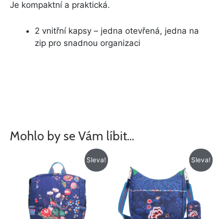
Je kompaktní a praktická.
2 vnitřní kapsy – jedna otevřená, jedna na
zip pro snadnou organizaci
Mohlo by se Vám líbit…
Původní
Aktuální
Původní
Aktuální
Sleva!
Sleva!
cena
cena
cena
cena
byla:
je:
byla:
je:
1
1
1
989 Kč.
625 Kč.
325 Kč.
099 Kč.