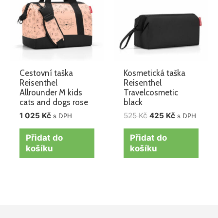
Cestovní taška
Kosmetická taška
Reisenthel
Reisenthel
Allrounder M kids
Travelcosmetic
cats and dogs rose
black
1 025
Kč
525
Kč
425
Kč
s DPH
s DPH
Přidat do
Přidat do
košíku
košíku