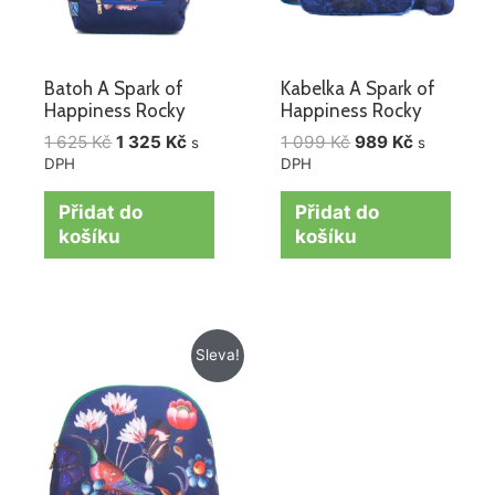
Batoh A Spark of
Kabelka A Spark of
Happiness Rocky
Happiness Rocky
1 625
Kč
1 325
Kč
1 099
Kč
989
Kč
s
s
DPH
DPH
Přidat do
Přidat do
košíku
košíku
Původní
Aktuální
Sleva!
cena
cena
byla:
je:
425 Kč.
345 Kč.