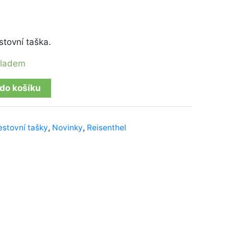
stovní taška.
kladem
 do košíku
estovní tašky
,
Novinky
,
Reisenthel