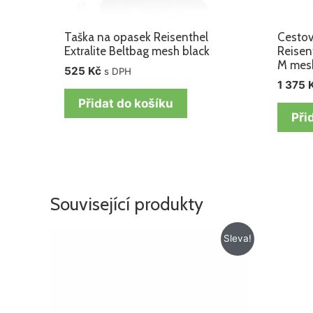
Taška na opasek Reisenthel
Cestov
Extralite Beltbag mesh black
Reisen
M mesh
525
Kč
s DPH
1 375
Přidat do košíku
Při
Související produkty
Původní
Aktuální
Sleva!
cena
cena
byla:
je:
525 Kč.
425 Kč.