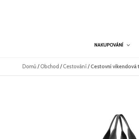
Přeskočit
na
obsah
NAKUPOVÁNÍ
Domů
/
Obchod
/
Cestování
/
Cestovní víkendová 