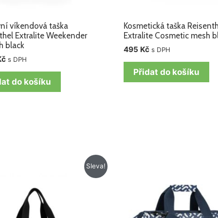
ní víkendová taška
Kosmetická taška Reisenth
thel Extralite Weekender
Extralite Cosmetic mesh b
 black
495
Kč
s DPH
Kč
s DPH
Přidat do košíku
dat do košíku
Původní
Aktuální
Původní
Aktuální
Sleva!
cena
cena
cena
cena
byla:
je:
byla:
je:
715 Kč.
572 Kč.
1
820 Kč.
025 Kč.