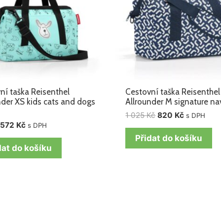
ní taška Reisenthel
Cestovní taška Reisenthel
nder XS kids cats and dogs
Allrounder M signature na
1 025
Kč
820
Kč
s DPH
572
Kč
s DPH
Přidat do košíku
dat do košíku