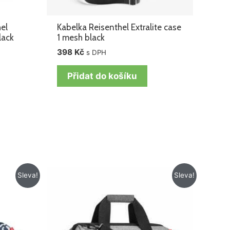
el
Kabelka Reisenthel Extralite case
lack
1 mesh black
398
Kč
s DPH
Přidat do košíku
Původní
Aktuální
Sleva!
Sleva!
cena
cena
byla:
je:
1
916 Kč.
145 Kč.