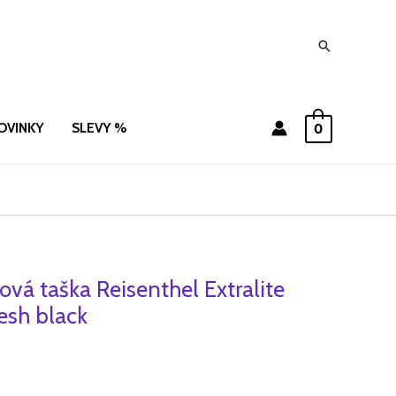
Hledat
OVINKY
SLEVY %
0
ová taška Reisenthel Extralite
sh black