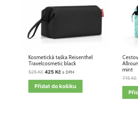
Kosmetická taška Reisenthel
Cestov
Travelcosmetic black
Allrou
mint
525
Kč
425
Kč
s DPH
715
Kč
Přidat do košíku
Při