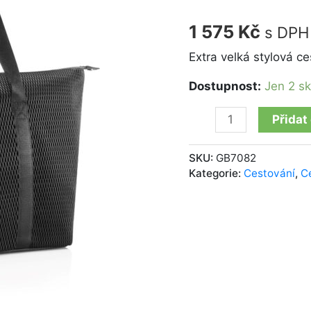
Weekender
L
1 575
Kč
s DPH
mesh
black
Extra velká stylová ce
množství
Dostupnost:
Jen 2 s
Přidat
SKU:
GB7082
Kategorie:
Cestování
,
C