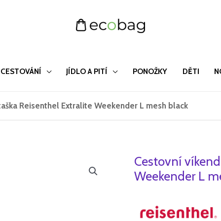
CESTOVÁNÍ
JÍDLO A PITÍ
PONOŽKY
DĚTI
N
taška Reisenthel Extralite Weekender L mesh black
Cestovní víkend
Cestovní
víkendová
Weekender L me
taška
Reisenthel
Extralite