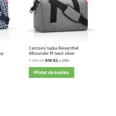
Cestovní taška Reisenthel
vy
Allrounder M twist silver
1 145
Kč
916
Kč
s DPH
Přidat do košíku