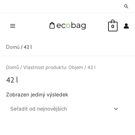
Přeskočit
Hled
na
Main
obsah
0
Menu
Domů
/
42 l
Domů
/ Vlastnost produktu: Objem / 42 l
42 l
Zobrazen jediný výsledek