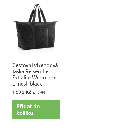
Cestovní víkendová
taška Reisenthel
Extralite Weekender
L mesh black
1 575
Kč
s DPH
Přidat do
košíku