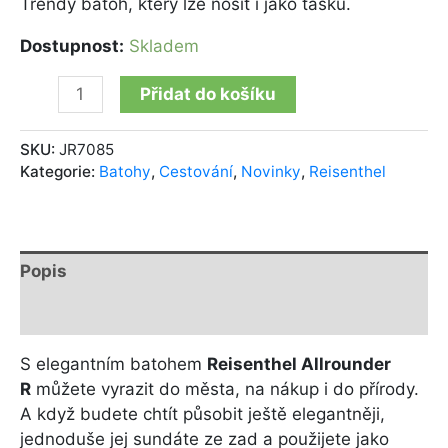
Trendy batoh, který lze nosit i jako tašku.
Dostupnost:
Skladem
Přidat do košíku
SKU:
JR7085
Kategorie:
Batohy
,
Cestování
,
Novinky
,
Reisenthel
Popis
Další informace
S elegantním batohem
Reisenthel Allrounder
R
můžete vyrazit do města, na nákup i do přírody.
A když budete chtít působit ještě elegantněji,
jednoduše jej sundáte ze zad a použijete jako