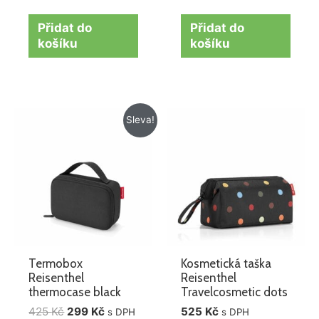
Přidat do
Přidat do
košíku
košíku
Původní
Aktuální
Sleva!
cena
cena
byla:
je:
425 Kč.
299 Kč.
Termobox
Kosmetická taška
Reisenthel
Reisenthel
thermocase black
Travelcosmetic dots
425
Kč
299
Kč
525
Kč
s DPH
s DPH