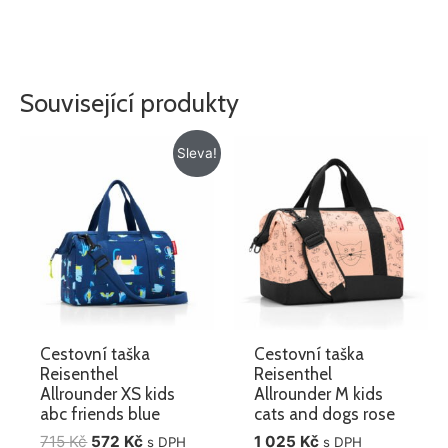
Související produkty
Původní
Aktuální
Sleva!
cena
cena
byla:
je:
715 Kč.
572 Kč.
Cestovní taška
Cestovní taška
Reisenthel
Reisenthel
Allrounder XS kids
Allrounder M kids
abc friends blue
cats and dogs rose
715
Kč
572
Kč
1 025
Kč
s DPH
s DPH