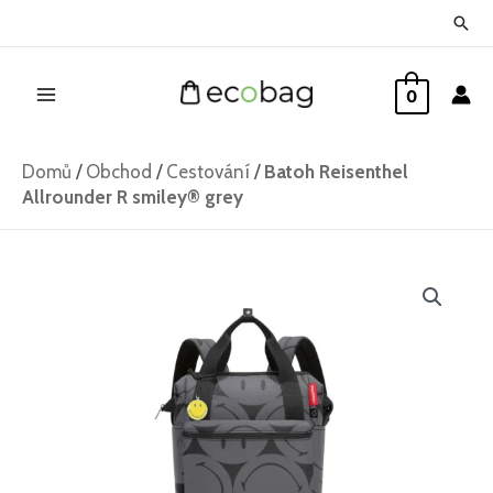
Přeskočit
Hled
na
Main
obsah
0
Menu
Domů
/
Obchod
/
Cestování
/
Batoh Reisenthel
Allrounder R smiley® grey
Batoh
Reisenthel
Allrounder
R
smiley®
grey
množství