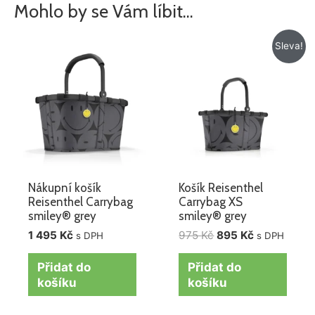
Mohlo by se Vám líbit…
Původní
Aktuální
Sleva!
cena
cena
byla:
je:
975 Kč.
895 Kč.
Nákupní košík
Košík Reisenthel
Reisenthel Carrybag
Carrybag XS
smiley® grey
smiley® grey
1 495
Kč
975
Kč
895
Kč
s DPH
s DPH
Přidat do
Přidat do
košíku
košíku