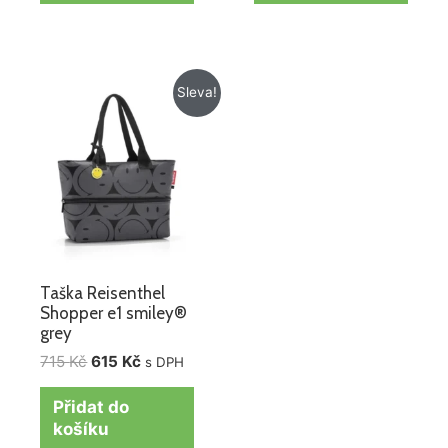
Původní
Aktuální
Sleva!
cena
cena
byla:
je:
715 Kč.
615 Kč.
Taška Reisenthel
Shopper e1 smiley®
grey
715
Kč
615
Kč
s DPH
Přidat do
košíku