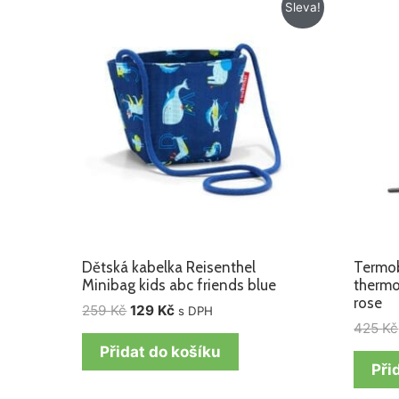
Původní
Aktuální
Sleva!
cena
cena
byla:
je:
259 Kč.
129 Kč.
Dětská kabelka Reisenthel
Termob
Minibag kids abc friends blue
thermo
rose
259
Kč
129
Kč
s DPH
425
Kč
Přidat do košíku
Při