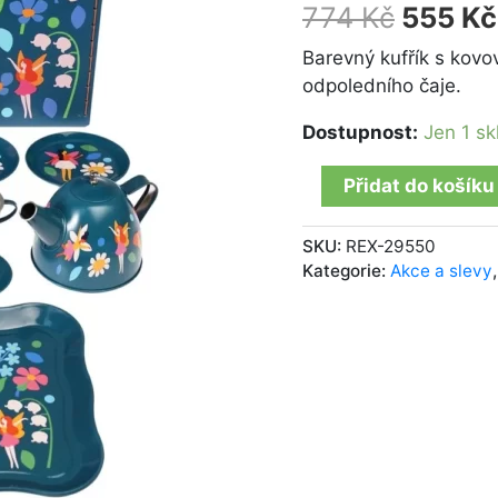
in
774
Kč
555
Kč
the
Garden
Barevný kufřík s kovo
množství
odpoledního čaje.
Dostupnost:
Jen 1 s
Přidat do košíku
SKU:
REX-29550
Kategorie:
Akce a slevy