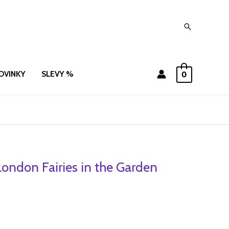
Hledat
OVINKY
SLEVY %
0
London Fairies in the Garden
ní
Aktuální
cena
je:
.
555 Kč.