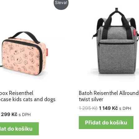
Původní
Aktuální
Původní
Aktuální
Sleva!
cena
cena
cena
cena
byla:
je:
byla:
je:
425 Kč.
299 Kč.
1
1
295 Kč.
149 Kč.
ox Reisenthel
Batoh Reisenthel Allround
case kids cats and dogs
twist silver
1 295
Kč
1 149
Kč
s DPH
299
Kč
s DPH
Přidat do košíku
dat do košíku