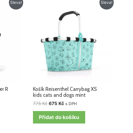
Původní
Aktuální
Sleva!
Sleva!
cena
cena
byla:
je:
775 Kč.
675 Kč.
er R
Košík Reisenthel Carrybag XS
kids cats and dogs mint
775
Kč
675
Kč
s DPH
Přidat do košíku