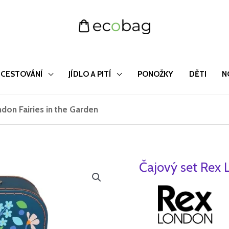
CESTOVÁNÍ
JÍDLO A PITÍ
PONOŽKY
DĚTI
N
don Fairies in the Garden
Čajový set Rex 
Čajový
Původ
set
cena
Rex
London
byla:
Fairies
774 Kč