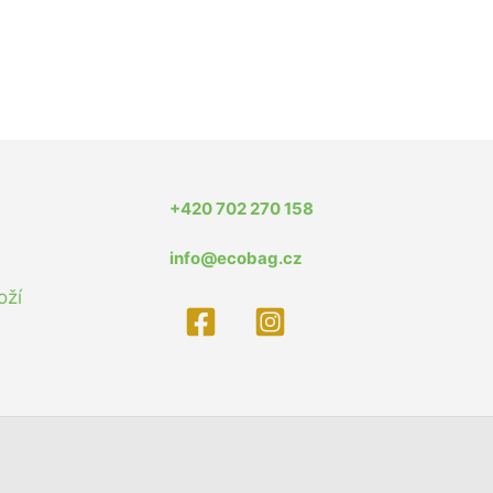
+420 702 270 158
info@ecobag.cz
oží