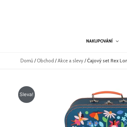
Přeskočit
na
obsah
NAKUPOVÁNÍ
Domů
/
Obchod
/
Akce a slevy
/
Čajový set Rex Lon
Sleva!