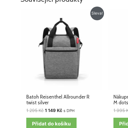
Původní
Aktuální
Sleva!
cena
cena
byla:
je:
1
1
295 Kč.
149 Kč.
Batoh Reisenthel Allrounder R
Nákupn
twist silver
M dot
1 295
Kč
1 149
Kč
1 995
s DPH
Přidat do košíku
Při