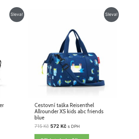
Původní
Aktuální
Sleva!
Sleva!
cena
cena
byla:
je:
715 Kč.
572 Kč.
er
Cestovní taška Reisenthel
Allrounder XS kids abc friends
blue
715
Kč
572
Kč
s DPH