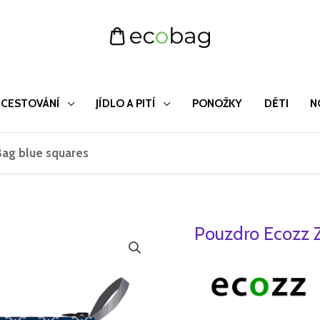
CESTOVÁNÍ
JÍDLO A PITÍ
PONOŽKY
DĚTI
N
Bag blue squares
Pouzdro Ecozz Z
Pouzdro
Původn
Ecozz
cena
Zip
Bag
byla:
blue
179 Kč.