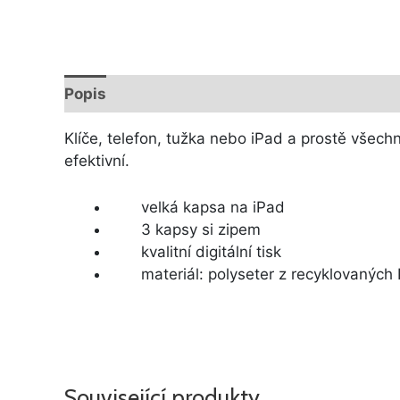
Popis
Další informace
Klíče, telefon, tužka nebo iPad a prostě všech
efektivní.
velká kapsa na iPad
3 kapsy si zipem
kvalitní digitální tisk
materiál: polyseter z recyklovaných P
Související produkty