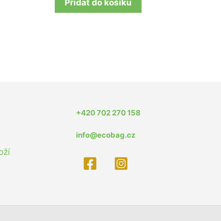
Přidat do košíku
+420 702 270 158
info@ecobag.cz
oží