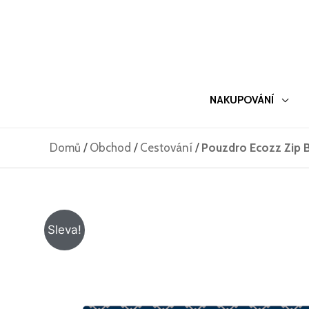
Přeskočit
na
obsah
NAKUPOVÁNÍ
Domů
/
Obchod
/
Cestování
/
Pouzdro Ecozz Zip 
Sleva!