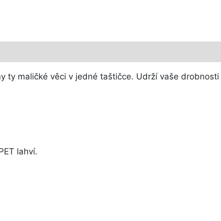
ny ty maličké věci v jedné taštičce. Udrží vaše drobnos
ET lahví.