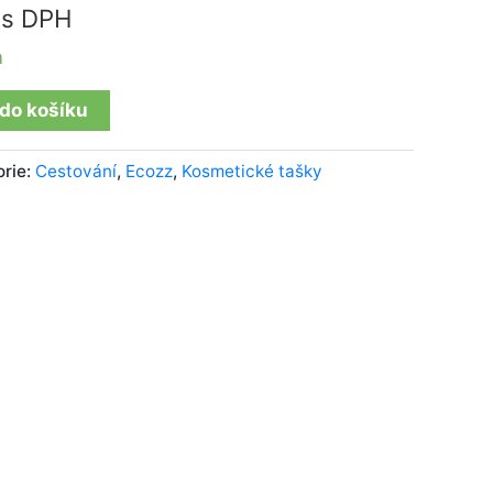
s DPH
m
 do košíku
orie:
Cestování
,
Ecozz
,
Kosmetické tašky