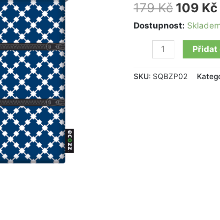
squares
179
Kč
109
Kč
množství
Dostupnost:
Sklade
Přidat
SKU:
SQBZP02
Kateg