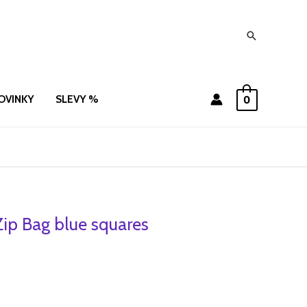
Hledat
OVINKY
SLEVY %
0
ip Bag blue squares
í
Aktuální
cena
je:
109 Kč.