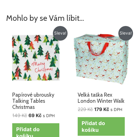
Mohlo by se Vám líbit…
Původní
Aktuální
Původní
Aktuální
Sleva!
Sleva!
cena
cena
cena
cena
byla:
je:
byla:
je:
149 Kč.
69 Kč.
229 Kč.
179 Kč.
Papírové ubrousky
Velká taška Rex
Talking Tables
London Winter Walk
Christmas
229
Kč
179
Kč
s DPH
149
Kč
69
Kč
s DPH
Přidat do
Přidat do
košíku
košíku