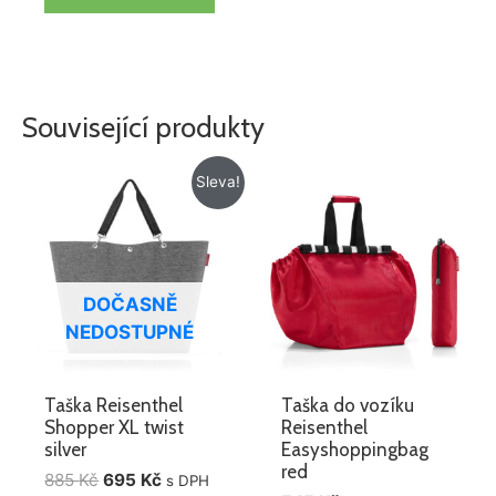
Související produkty
Původní
Aktuální
Sleva!
cena
cena
byla:
je:
885 Kč.
695 Kč.
DOČASNĚ
NEDOSTUPNÉ
Taška Reisenthel
Taška do vozíku
Shopper XL twist
Reisenthel
silver
Easyshoppingbag
red
885
Kč
695
Kč
s DPH