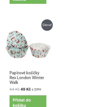
Původní
Aktuální
Sleva!
cena
cena
byla:
je:
64 Kč.
49 Kč.
Papírové košíčky
Rex London Winter
Walk
64
Kč
49
Kč
s DPH
Přidat do
košíku