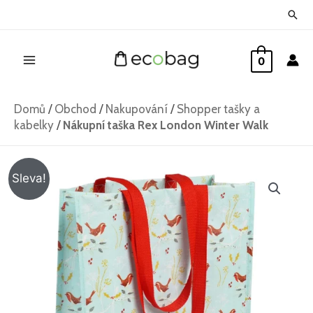
Přeskočit
Hled
na
Main
obsah
0
Menu
Domů
/
Obchod
/
Nakupování
/
Shopper tašky a
kabelky
/
Nákupní taška Rex London Winter Walk
Nákupní
Původní
Aktuální
Sleva!
taška
cena
cena
Rex
London
byla:
je:
Winter
125 Kč.
105 Kč.
Walk
množství