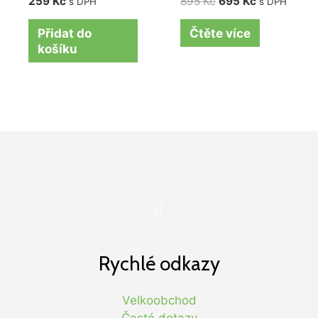
259
Kč
895
Kč
695
Kč
s DPH
s DPH
Přidat do
Čtěte více
košíku
//
Rychlé odkazy
Velkoobchod