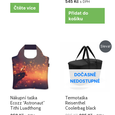
545
Kč
s DPH
Čtěte více
Přidat do
košíku
Původní
Aktuální
Sleva!
cena
cena
byla:
je:
895 Kč.
695 Kč.
DOČASNĚ
NEDOSTUPNÉ
Nákupní taška
Termotaška
Ecozz “Astronaut”
Reisenthel
Tithi Luadthong
Coolerbag black