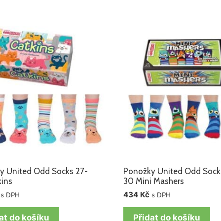
y United Odd Socks 27-
Ponožky United Odd Sock
kins
30 Mini Mashers
434
Kč
s DPH
s DPH
at do košíku
Přidat do košíku