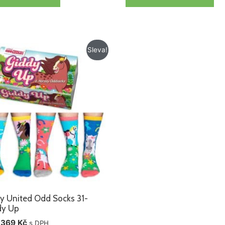
Původní
Aktuální
Sleva!
cena
cena
byla:
je:
434 Kč.
369 Kč.
y United Odd Socks 31-
dy Up
369
Kč
s DPH