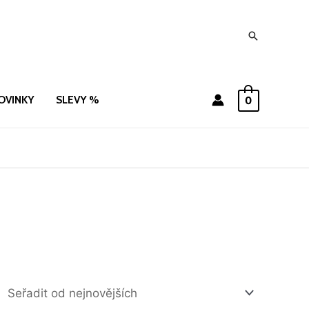
Hledat
OVINKY
SLEVY %
0