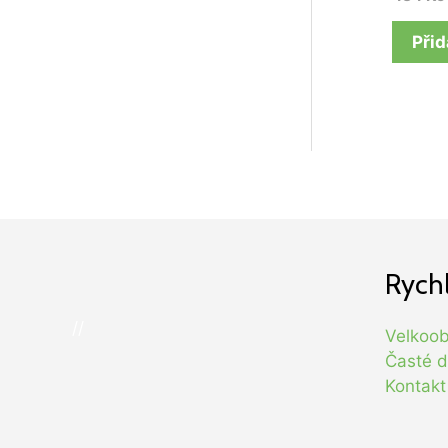
Přid
Rych
//
Velkoo
Časté d
Kontakt