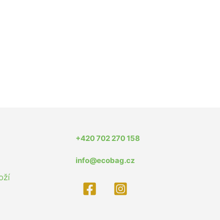
+420 702 270 158
info@ecobag.cz
oží