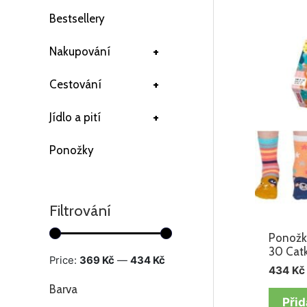
Bestsellery
+
Nakupování
+
Cestování
+
Jídlo a pití
Ponožky
Filtrování
Ponožk
30 Cat
Price:
369 Kč
—
434 Kč
434
Kč
Barva
Přid