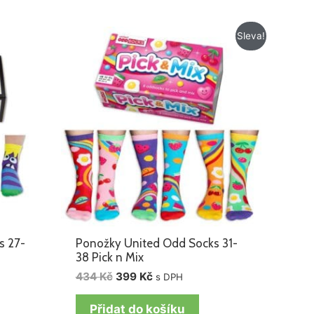
Původní
Aktuální
Sleva!
cena
cena
byla:
je:
434 Kč.
399 Kč.
s 27-
Ponožky United Odd Socks 31-
38 Pick n Mix
434
Kč
399
Kč
s DPH
Přidat do košíku