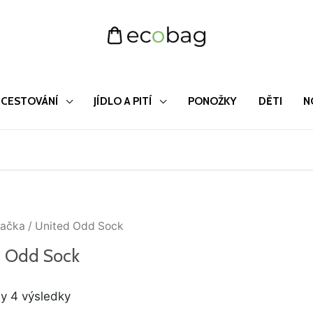
CESTOVÁNÍ
JÍDLO A PITÍ
PONOŽKY
DĚTI
N
Seřazeno
ačka
/ United Odd Sock
od
nejnovějších
 Odd Sock
y 4 výsledky