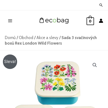
Přeskočit
Hled
na
Main
obsah
0
Menu
Domů
/
Obchod
/
Akce a slevy
/
Sada 3 svačinových
boxů Rex London Wild Flowers
Sada
Původní
Aktuální
Sleva!
3
cena
cena
svačinových
boxů
byla:
je:
Rex
269 Kč.
159 Kč.
London
Wild
Flowers
množství