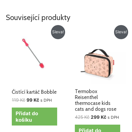
Související produkty
Původní
Aktuální
Původní
Aktuální
Sleva!
Sleva!
cena
cena
cena
cena
byla:
je:
byla:
je:
119 Kč.
99 Kč.
425 Kč.
299 Kč.
Termobox
Čistící kartáč Bobble
Reisenthel
119
Kč
99
Kč
s DPH
thermocase kids
cats and dogs rose
Přidat do
425
Kč
299
Kč
s DPH
košíku
Přidat do