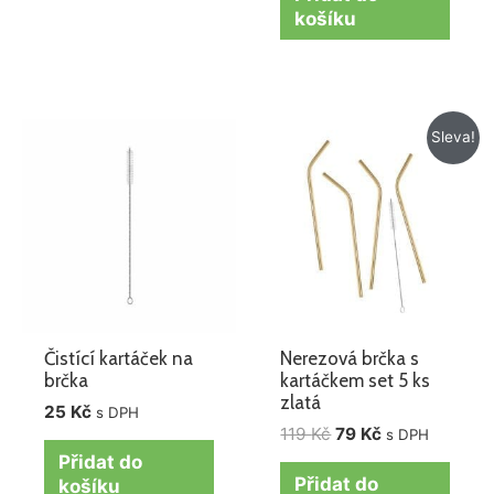
košíku
Původní
Aktuální
Sleva!
cena
cena
byla:
je:
119 Kč.
79 Kč.
Čistící kartáček na
Nerezová brčka s
brčka
kartáčkem set 5 ks
zlatá
25
Kč
s DPH
119
Kč
79
Kč
s DPH
Přidat do
Přidat do
košíku