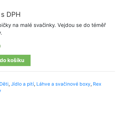
s DPH
bičky na malé svačinky. Vejdou se do téměř
.
m
 do košíku
Děti
,
Jídlo a pití
,
Láhve a svačinové boxy
,
Rex
y