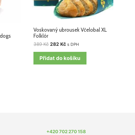
Voskovaný ubrousek Včelobal XL
 dogs
Folklór
389
Kč
282
Kč
s DPH
Přidat do košíku
+420 702 270 158