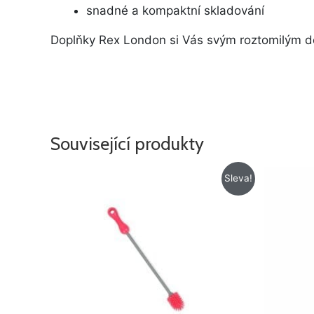
snadné a kompaktní skladování
Doplňky Rex London si Vás svým roztomilým des
Související produkty
Původní
Aktuální
Sleva!
cena
cena
byla:
je:
119 Kč.
99 Kč.