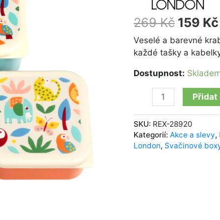
London
Wild
269
Kč
159
Kč
Wonders
množství
Veselé a barevné kra
každé tašky a kabelky
Dostupnost:
Sklade
Přidat
SKU:
REX-28920
Kategorií:
Akce a slevy
,
London
,
Svačinové box