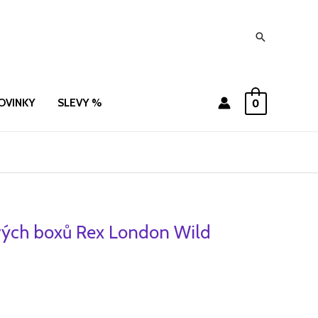
Hledat
OVINKY
SLEVY %
0
vých boxů Rex London Wild
ní
Aktuální
cena
je:
.
159 Kč.