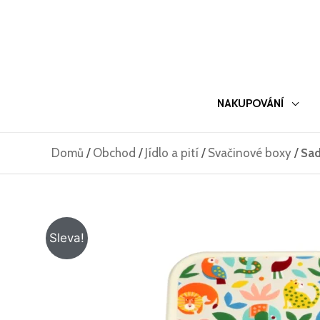
Přeskočit
na
obsah
NAKUPOVÁNÍ
Domů
/
Obchod
/
Jídlo a pití
/
Svačinové boxy
/
Sad
Sleva!