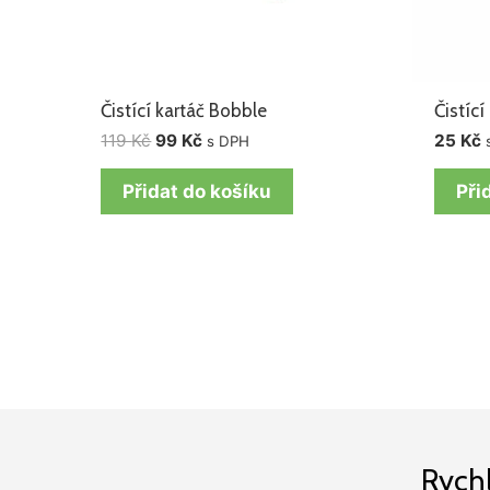
Čistící kartáč Bobble
Čistící
119
Kč
99
Kč
25
Kč
s DPH
Přidat do košíku
Při
Rych