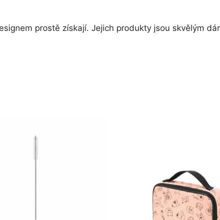
ignem prostě získají. Jejich produkty jsou skvělým dár
Původní
Aktuální
cena
cena
byla:
je:
425 Kč.
299 Kč.