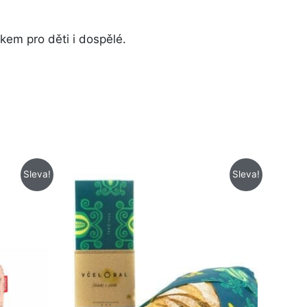
kem pro děti i dospělé.
Původní
Aktuální
Sleva!
Sleva!
cena
cena
byla:
je:
389 Kč.
282 Kč.