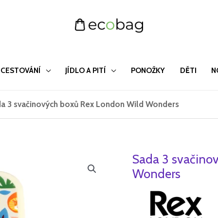
CESTOVÁNÍ
JÍDLO A PITÍ
PONOŽKY
DĚTI
N
a 3 svačinových boxů Rex London Wild Wonders
Sada 3 svačino
Sada
Původ
3
Wonders
cena
svačinových
boxů
byla:
Rex
269 Kč