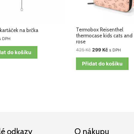
Termobox Reisenthel
 kartáček na brčka
thermocase kids cats and
s DPH
rose
425
Kč
299
Kč
s DPH
dat do košíku
Přidat do košíku
lé odkazy
O nákupu