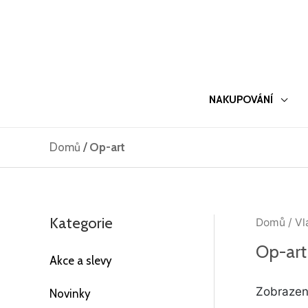
Přeskočit
na
obsah
NAKUPOVÁNÍ
Domů
/
Op-art
Kategorie
Domů
/ Vl
Op-art
Akce a slevy
Zobrazen
Novinky