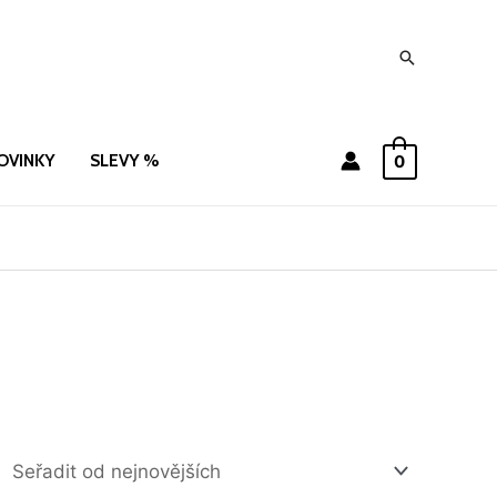
Hledat
OVINKY
SLEVY %
0