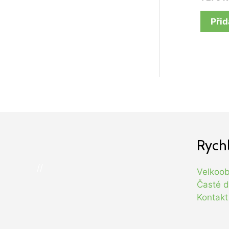
Přid
Rych
//
Velkoo
Časté d
Kontakt