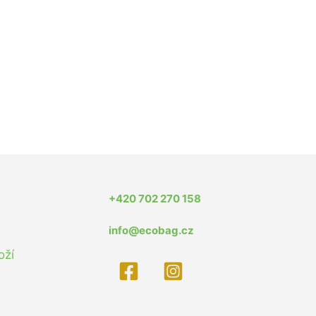
+420 702 270 158
info@ecobag.cz
oží