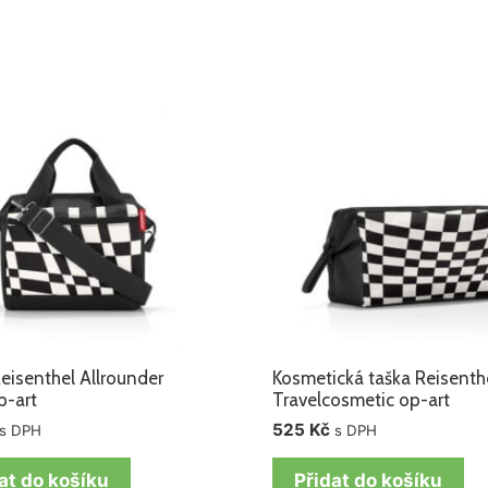
eisenthel Allrounder
Kosmetická taška Reisenth
p-art
Travelcosmetic op-art
525
Kč
s DPH
s DPH
at do košíku
Přidat do košíku