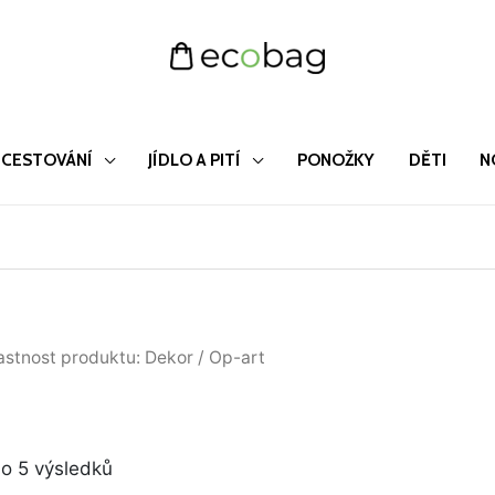
CESTOVÁNÍ
JÍDLO A PITÍ
PONOŽKY
DĚTI
N
Seřazeno
astnost produktu: Dekor / Op-art
od
nejnovějších
o 5 výsledků