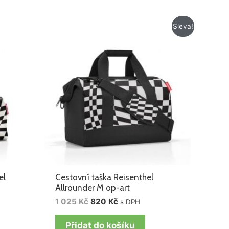
Původní
Aktuální
Sleva!
cena
cena
byla:
je:
1
820 Kč.
025 Kč.
el
Cestovní taška Reisenthel
Allrounder M op-art
1 025
Kč
820
Kč
s DPH
Přidat do košíku