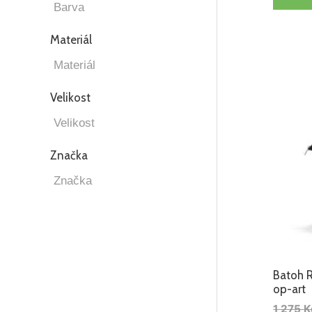
Materiál
Velikost
Značka
Batoh R
op-art
1 275
K