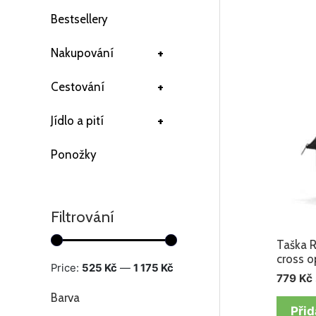
Bestsellery
+
Nakupování
+
Cestování
+
Jídlo a pití
Ponožky
Filtrování
Taška R
cross o
Price:
525 Kč
—
1 175 Kč
779
Kč
Barva
Přid